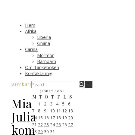
Hem
Afrika
Liberia
Ghana
Carina
Mormor
Barnbarn
Om Tankeboken
Kontakta mig
,
Barnbarn
Mormor
januari 2008
M
T
O
T
F
L
S
Mia
1
2
3
4
5
6
7
8
9
10
11
12
13
Julia
14
15
16
17
18
19
20
21
22
23
24
25
26
27
kom
28
29
30
31