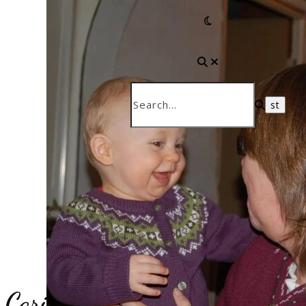
Carina´s tankar – Tankeboken