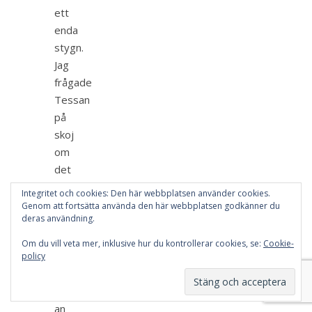
ett
enda
stygn.
Jag
frågade
Tessan
på
skoj
om
det
inte
Integritet och cookies: Den här webbplatsen använder cookies.
är
Genom att fortsätta använda den här webbplatsen godkänner du
deras användning.
så
att
Om du vill veta mer, inklusive hur du kontrollerar cookies, se:
Cookie-
en
policy
till
går
an