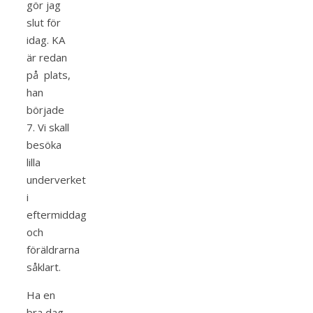
gör jag
slut för
idag. KA
är redan
på plats,
han
började
7. Vi skall
besöka
lilla
underverket
i
eftermiddag
och
föräldrarna
såklart.
Ha en
bra dag,