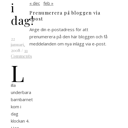
i
« dec
feb »
Prenumerera på bloggen via
dag!
epost
Ange din e-postadress för att
prenumerera på den här bloggen och få
22
meddelanden om nya inlägg via e-post.
januari,
2008
/
11
Comments
L
illa
underbara
barnbarnet
kom i
dag
klockan 4.