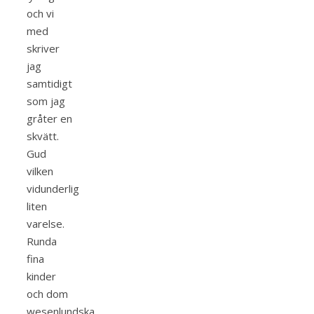
och vi
med
skriver
jag
samtidigt
som jag
gråter en
skvätt.
Gud
vilken
vidunderlig
liten
varelse.
Runda
fina
kinder
och dom
wesenlundska