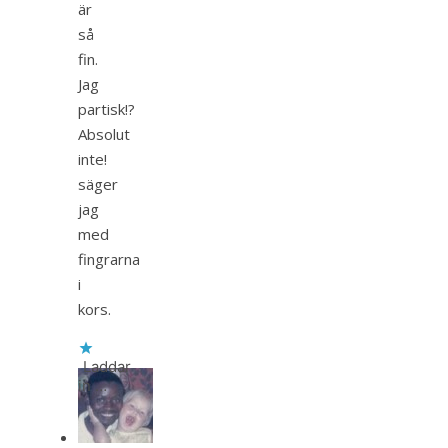
är
så
fin.
Jag
partisk!?
Absolut
inte!
säger
jag
med
fingrarna
i
kors.
Laddar
in …