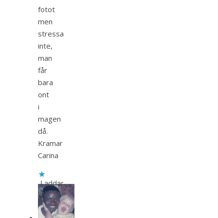
fotot
men
stressa
inte,
man
får
bara
ont
i
magen
då.
Kramar
Carina
Laddar
in …