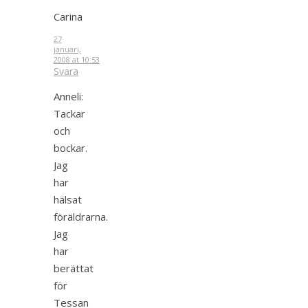
Carina
27
januari,
2008 at 10:53
Svara
Anneli:
Tackar
och
bockar.
Jag
har
hälsat
föräldrarna.
Jag
har
berättat
för
Tessan