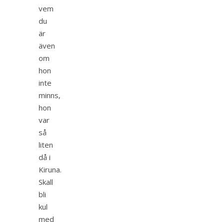
vem
du
är
även
om
hon
inte
minns,
hon
var
så
liten
då i
Kiruna.
Skall
bli
kul
med