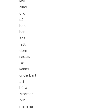
läst
allas
ord
så
hon
har
sas
fått
dom
redan.
Det
känns
underbart
att
höra
Mormor.
Min
mamma