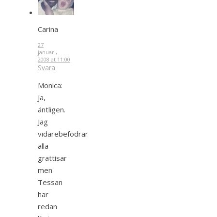
Carina
27
januari,
2008 at 11:00
Svara
Monica:
Ja,
äntligen.
Jag
vidarebefodrar
alla
grattisar
men
Tessan
har
redan