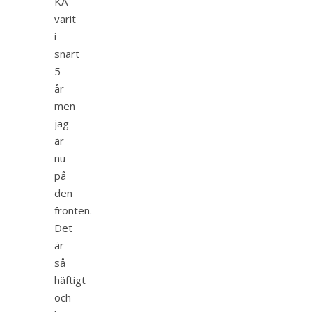
KA
varit
i
snart
5
år
men
jag
är
nu
på
den
fronten.
Det
är
så
häftigt
och