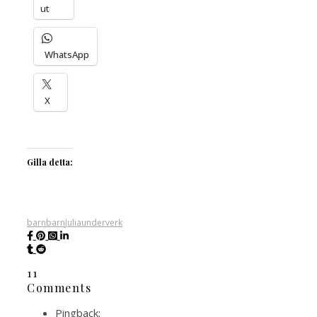
ut
WhatsApp
X
Gilla detta:
barnbarn
Julia
underverk
11
Comments
Pingback: