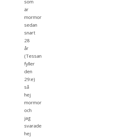
som
är
mormor
sedan
snart
28
år
(Tessan
fyller
den
29:e)
så
hej
mormor
och
jag
svarade
hej