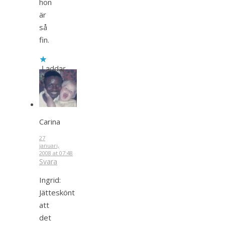
hon
är
så
fin.
Laddar
in …
Carina
27
januari,
2008 at 07:48
Svara
Ingrid:
Jätteskönt
att
det