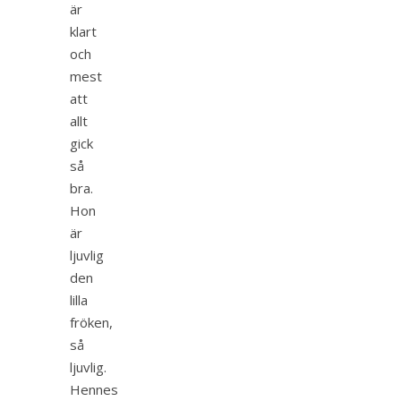
är
klart
och
mest
att
allt
gick
så
bra.
Hon
är
ljuvlig
den
lilla
fröken,
så
ljuvlig.
Hennes