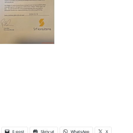
E-post
Skriv ut
WhatsApp
X