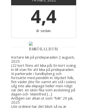
14 mars, 2022
4,4
år sedan.
GÖKALBUM
Kortare kik på prideparaden
2 augusti,
2025
(22 kort finns att kika på) En kort sväng
in till stan för att kika på prideparaden.
Vi parkerade i Sundbyberg och
fortsatte med pendeln in. Mycket folk,
fint väder (lite för varmt att stå i solen)
såg inte alla ekipage heller men roligt
var det. en skön fika som avslutning på
dagen och Mannfred […]
Äntligen ser altan ut som ”folk”
29 juli,
2025
Lite ordning har det blivit så nu är