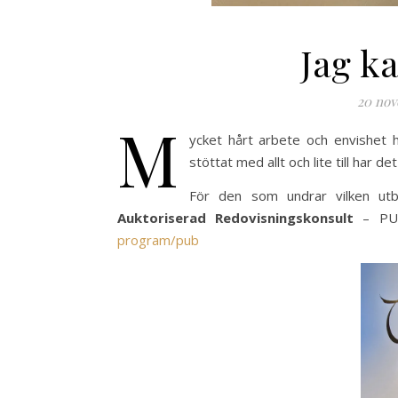
Jag ka
20 nov
M
ycket hårt arbete och envishet 
stöttat med allt och lite till har d
För den som undrar vilken utb
Auktoriserad Redovisningskonsult
– P
program/pub