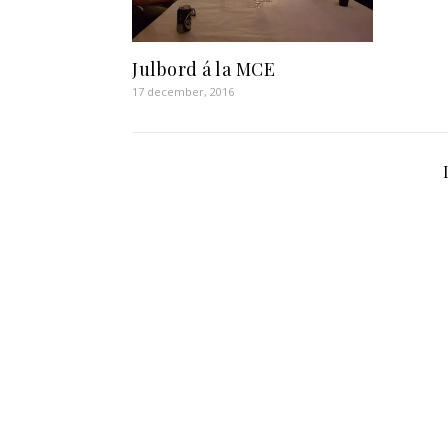
Julbord á la MCE
17 december, 2016