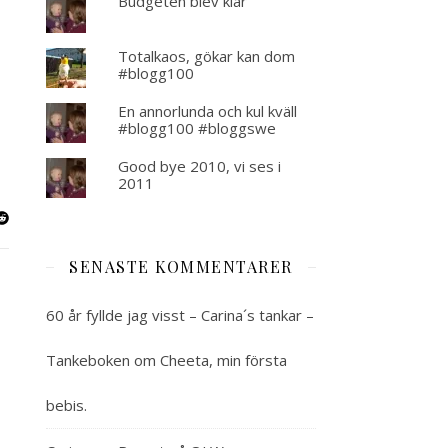
Budgeten blev klar
Totalkaos, gökar kan dom
#blogg100
En annorlunda och kul kväll
#blogg100 #bloggswe
Good bye 2010, vi ses i
2011
SENASTE KOMMENTARER
60 år fyllde jag visst – Carina´s tankar –
Tankeboken
om
Cheeta, min första
bebis.