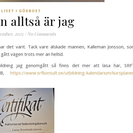
LIVET I GÖKBOET
n alltså är jag
ember, 2025
/
No Comments
har det varit. Tack vare älskade mannen, Kalleman Jonsson, s
et gått vägen trots mer än heltid.
ildning jag genomgått så finns det mer att läsa här, SRF
UB,
https://www.srfkonsult.se/utbildning-kalendarium/kursplane