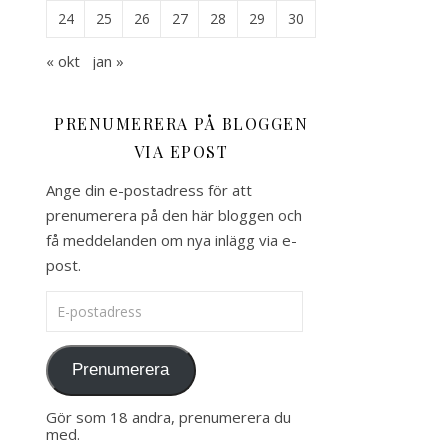
24
25
26
27
28
29
30
« okt
jan »
PRENUMERERA PÅ BLOGGEN
VIA EPOST
Ange din e-postadress för att
prenumerera på den här bloggen och
få meddelanden om nya inlägg via e-
post.
E-postadress
Prenumerera
Gör som 18 andra, prenumerera du
med.