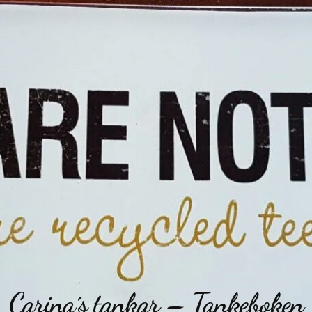
Carina´s tankar – Tankeboken