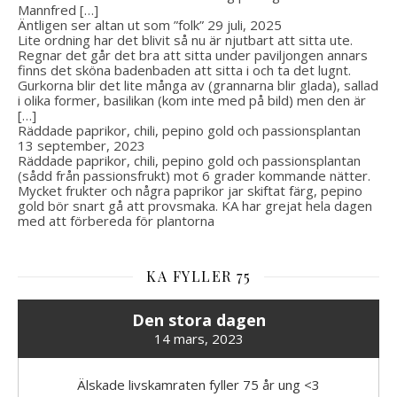
Mannfred […]
Äntligen ser altan ut som ”folk”
29 juli, 2025
Lite ordning har det blivit så nu är njutbart att sitta ute.
Regnar det går det bra att sitta under paviljongen annars
finns det sköna badenbaden att sitta i och ta det lugnt.
Gurkorna blir det lite många av (grannarna blir glada), sallad
i olika former, basilikan (kom inte med på bild) men den är
[…]
Räddade paprikor, chili, pepino gold och passionsplantan
13 september, 2023
Räddade paprikor, chili, pepino gold och passionsplantan
(sådd från passionsfrukt) mot 6 grader kommande nätter.
Mycket frukter och några paprikor jar skiftat färg, pepino
gold bör snart gå att provsmaka. KA har grejat hela dagen
med att förbereda för plantorna
KA FYLLER 75
Den stora dagen
14 mars, 2023
Älskade livskamraten fyller 75 år ung <3