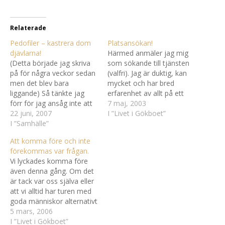
Relaterade
Pedofiler – kastrera dom
Platsansökan!
djävlarna!
Härmed anmäler jag mig
(Detta började jag skriva
som sökande till tjänsten
på för några veckor sedan
(valfri). Jag är duktig, kan
men det blev bara
mycket och har bred
liggande) Så tänkte jag
erfarenhet av allt på ett
förr för jag ansåg inte att
litet företag, från
7 maj, 2003
dom hade
22 juni, 2007
nätverksinstallationer till
I ”Livet i Gökboet”
existensberättigande. Inte
I ”Samhälle”
hela administrationen
en tanke hade jag på att
inklusive personalfrågor.
Att komma före och inte
en pedofil faktiskt är en
Referenser finnes och
förekommas var frågan.
människa och att
enligt våra kunder är jag
Vi lyckades komma före
pedofilen inte valt sin
duktig inom allt vi arbetat
även denna gång. Om det
sexuella läggning. Jag kan
med under dessa 10 år.
är tack var oss själva eller
förstå…
Mina…
att vi alltid har turen med
goda människor alternativt
en kombination av båda
5 mars, 2006
vet vi inte men det gick
I ”Livet i Gökboet”