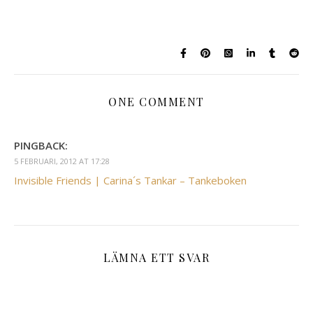
vägen. Banken ställer upp
och bostaden är helt
säkrad tills/om bostäderna
ökar i värde igen. Nu…
ONE COMMENT
PINGBACK:
5 FEBRUARI, 2012 AT 17:28
Invisible Friends | Carina´s Tankar – Tankeboken
LÄMNA ETT SVAR