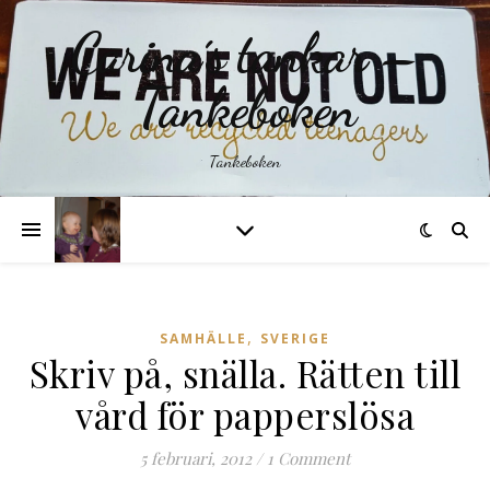
Carina´s tankar –
Tankeboken
Tankeboken
,
SAMHÄLLE
SVERIGE
Skriv på, snälla. Rätten till
vård för papperslösa
5 februari, 2012
/
1 Comment