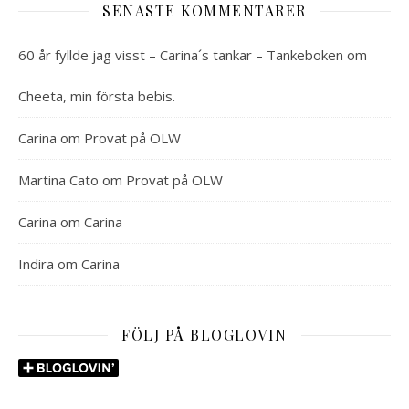
SENASTE KOMMENTARER
60 år fyllde jag visst – Carina´s tankar – Tankeboken
om
Cheeta, min första bebis.
Carina
om
Provat på OLW
Martina Cato
om
Provat på OLW
Carina
om
Carina
Indira
om
Carina
FÖLJ PÅ BLOGLOVIN