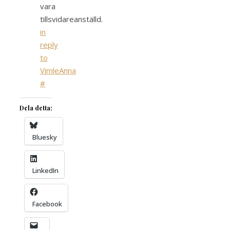
vara
tillsvidareanställd.
in
reply
to
VimleAnna
#
Dela detta:
Bluesky
LinkedIn
Facebook