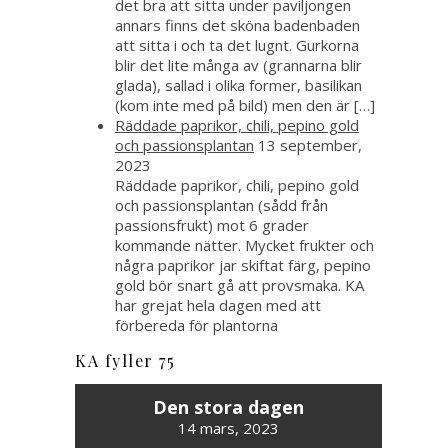
det bra att sitta under paviljongen
annars finns det sköna badenbaden
att sitta i och ta det lugnt. Gurkorna
blir det lite många av (grannarna blir
glada), sallad i olika former, basilikan
(kom inte med på bild) men den är […]
Räddade paprikor, chili, pepino gold
och passionsplantan
13 september,
2023
Räddade paprikor, chili, pepino gold
och passionsplantan (sådd från
passionsfrukt) mot 6 grader
kommande nätter. Mycket frukter och
några paprikor jar skiftat färg, pepino
gold bör snart gå att provsmaka. KA
har grejat hela dagen med att
förbereda för plantorna
KA fyller 75
Den stora dagen
14 mars, 2023