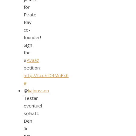
for
Pirate
Bay
co-
founder!
Sign
the
#
Avaaz
petition:
http://t.co/rD4MnEx6
#
@
kajonsson
Testar
eventuel
solhatt.
Den
är