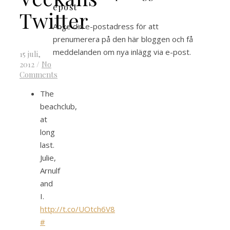
epost
Twitter
Ange din e-postadress för att
prenumerera på den här bloggen och få
meddelanden om nya inlägg via e-post.
15 juli,
2012
/
No
Comments
The
beachclub,
at
long
last.
Julie,
Arnulf
and
I.
http://t.co/UOtch6V8
#