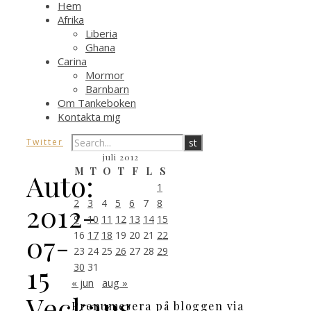
Hem
Afrika
Liberia
Ghana
Carina
Mormor
Barnbarn
Om Tankeboken
Kontakta mig
Twitter
juli 2012
M
T
O
T
F
L
S
Auto:
1
2
3
4
5
6
7
8
2012-
9
10
11
12
13
14
15
16
17
18
19
20
21
22
07-
23
24
25
26
27
28
29
15
30
31
« jun
aug »
Veckans
Prenumerera på bloggen via