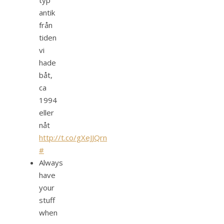
typ
antik
från
tiden
vi
hade
båt,
ca
1994
eller
nåt
http://t.co/gXeJJQrn
#
Always
have
your
stuff
when