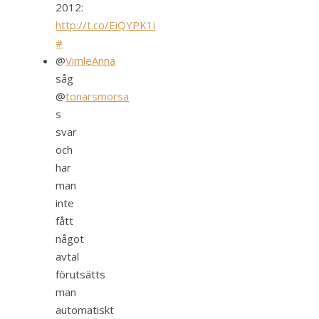
2012:
http://t.co/EiQYPK1i
#
@
VimleAnna
såg
@
tonarsmorsa
s
svar
och
har
man
inte
fått
något
avtal
förutsätts
man
automatiskt