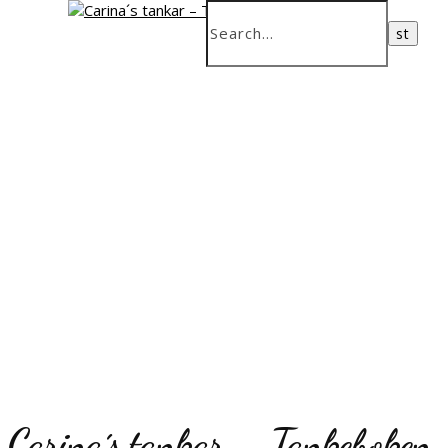
Carina´s tankar – Tankeboken