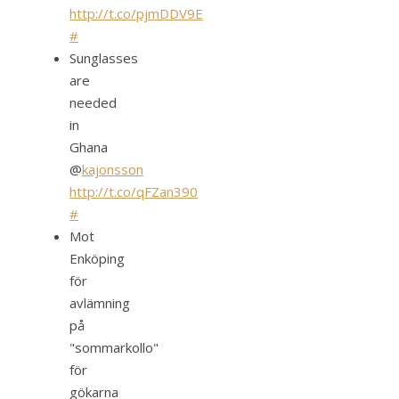
http://t.co/pjmDDV9E
#
Sunglasses
are
needed
in
Ghana
@
kajonsson
http://t.co/qFZan390
#
Mot
Enköping
för
avlämning
på
"sommarkollo"
för
gökarna