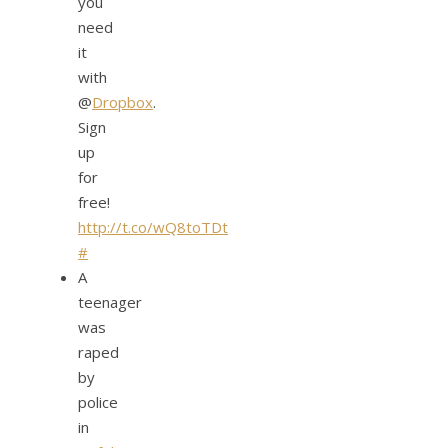
you
need
it
with
@
Dropbox
.
Sign
up
for
free!
http://t.co/wQ8toTDt
#
A
teenager
was
raped
by
police
in