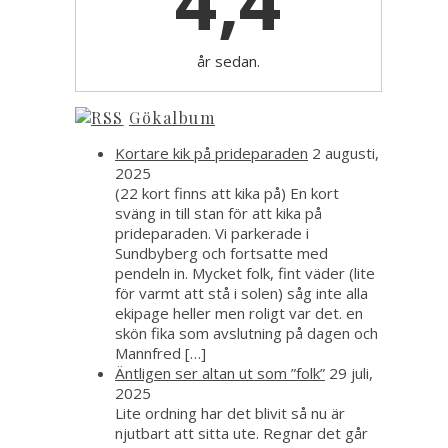
4,4
år sedan.
Gökalbum
Kortare kik på prideparaden
2 augusti,
2025
(22 kort finns att kika på) En kort
sväng in till stan för att kika på
prideparaden. Vi parkerade i
Sundbyberg och fortsatte med
pendeln in. Mycket folk, fint väder (lite
för varmt att stå i solen) såg inte alla
ekipage heller men roligt var det. en
skön fika som avslutning på dagen och
Mannfred […]
Äntligen ser altan ut som ”folk”
29 juli,
2025
Lite ordning har det blivit så nu är
njutbart att sitta ute. Regnar det går