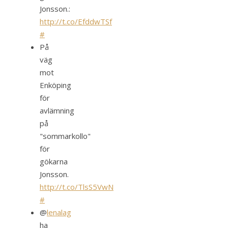
Jonsson.:
http://t.co/EfddwTSf
#
På
väg
mot
Enköping
för
avlämning
på
"sommarkollo"
för
gökarna
Jonsson.
http://t.co/TlsS5VwN
#
@
lenalag
ha