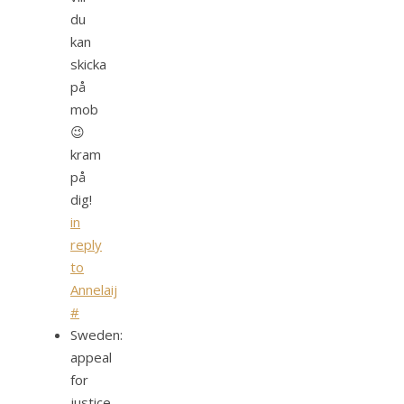
du
kan
skicka
på
mob
😉
kram
på
dig!
in
reply
to
Annelaij
#
Sweden:
appeal
for
justice