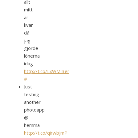
allt
mitt
är
kvar
då
jag
gjorde
lönerna
idag.
http://t.co/LxWMI3er
#
Just
testing
another
photoapp
@
hemma
http://t.co/qirwbJmP