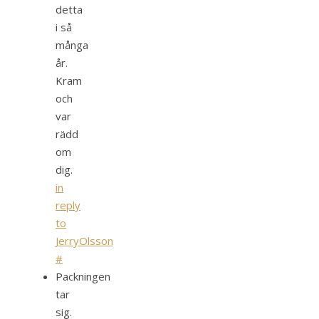
detta
i så
många
år.
Kram
och
var
rädd
om
dig.
in
reply
to
JerryOlsson
#
Packningen
tar
sig.