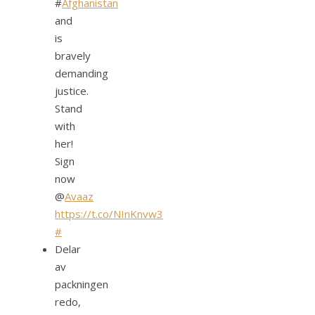
#
Afghanistan
and
is
bravely
demanding
justice.
Stand
with
her!
Sign
now
@
Avaaz
https://t.co/NInKnvw3
#
Delar
av
packningen
redo,