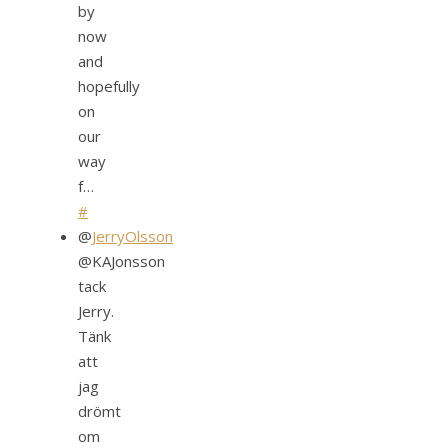
by
now
and
hopefully
on
our
way
f…
#
@
JerryOlsson
@KAJonsson
tack
Jerry.
Tänk
att
jag
drömt
om