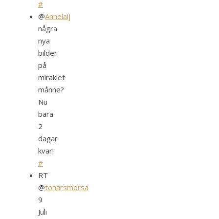
#
@
Annelaij
några
nya
bilder
på
miraklet
månne?
Nu
bara
2
dagar
kvar!
#
RT
@
tonarsmorsa
9
Juli