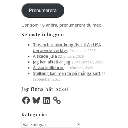
postadress
Prenumerera
Gör som 18 andra, prenumerera du med.
Senaste inläggen
Tips och tankar kring flytt från USA
beroende verktyg
24 januari, 2026
Älskade Julia
22 januari, 2026
Jag kan alltså är jag
20 november, 2025
Älskade lillebror
11 oktober, 2025
Ställning kan man ta på många sätt
21
september, 2025
Jag finns här också
Facebook
Bluesky
LinkedIn
Kategorier
Kategorier