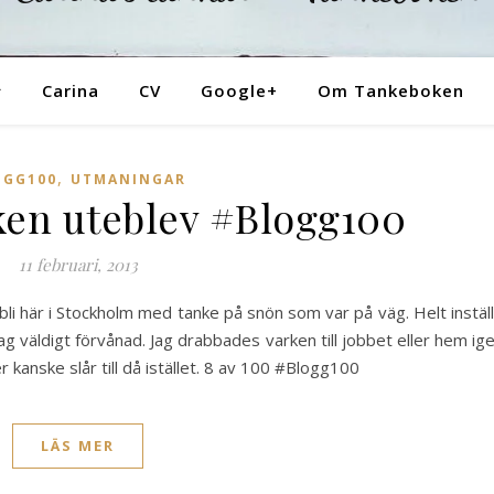
Tankeboken
Carina
CV
Google+
Om Tankeboken
,
OGG100
UTMANINGAR
iken uteblev #Blogg100
11 februari, 2013
 bli här i Stockholm med tanke på snön som var på väg. Helt instäl
ag väldigt förvånad. Jag drabbades varken till jobbet eller hem ig
 kanske slår till då istället. 8 av 100 #Blogg100
LÄS MER