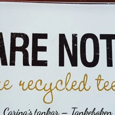
Carina´s tankar – Tankeboken