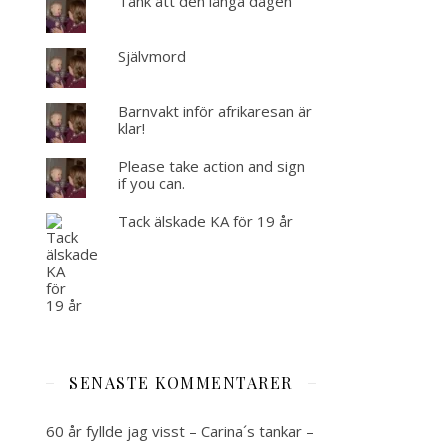
Tänk att den långa dagen
Självmord
Barnvakt inför afrikaresan är
klar!
Please take action and sign
if you can.
Tack älskade KA för 19 år
SENASTE KOMMENTARER
60 år fyllde jag visst – Carina´s tankar –