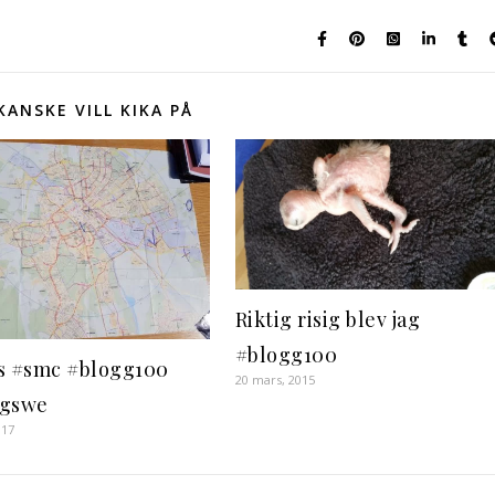
KANSKE VILL KIKA PÅ
Riktig risig blev jag
#blogg100
s #smc #blogg100
20 mars, 2015
ggswe
017