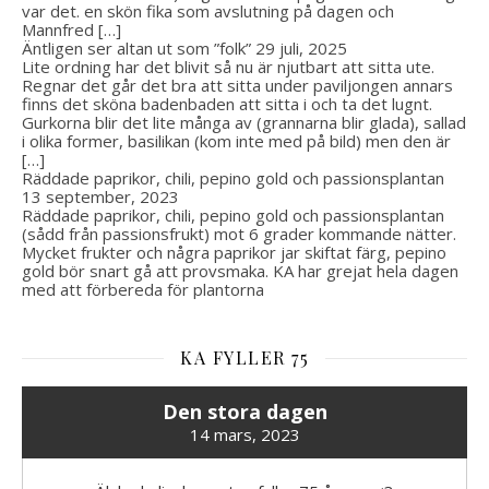
var det. en skön fika som avslutning på dagen och
Mannfred […]
Äntligen ser altan ut som ”folk”
29 juli, 2025
Lite ordning har det blivit så nu är njutbart att sitta ute.
Regnar det går det bra att sitta under paviljongen annars
finns det sköna badenbaden att sitta i och ta det lugnt.
Gurkorna blir det lite många av (grannarna blir glada), sallad
i olika former, basilikan (kom inte med på bild) men den är
[…]
Räddade paprikor, chili, pepino gold och passionsplantan
13 september, 2023
Räddade paprikor, chili, pepino gold och passionsplantan
(sådd från passionsfrukt) mot 6 grader kommande nätter.
Mycket frukter och några paprikor jar skiftat färg, pepino
gold bör snart gå att provsmaka. KA har grejat hela dagen
med att förbereda för plantorna
KA FYLLER 75
Den stora dagen
14 mars, 2023