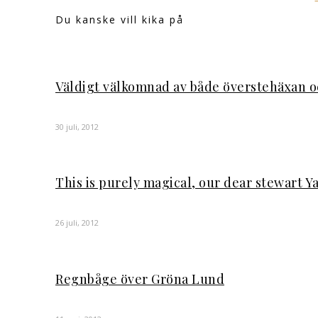
Du kanske vill kika på
Väldigt välkomnad av både överstehäxan o
30 juli, 2012
This is purely magical, our dear stewart Y
26 juli, 2012
Regnbåge över Gröna Lund