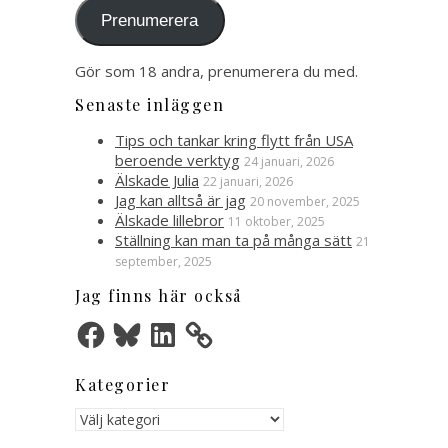
Prenumerera
Gör som 18 andra, prenumerera du med.
Senaste inläggen
Tips och tankar kring flytt från USA
beroende verktyg
24 januari, 2026
Älskade Julia
22 januari, 2026
Jag kan alltså är jag
20 november, 2025
Älskade lillebror
11 oktober, 2025
Ställning kan man ta på många sätt
21
september, 2025
Jag finns här också
Facebook
Bluesky
LinkedIn
Kategorier
Kategorier