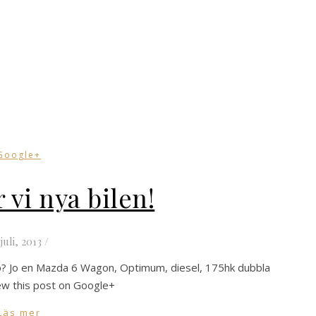
Google+
 vi nya bilen!
 juli, 2013
/
yp? Jo en Mazda 6 Wagon, Optimum, diesel, 175hk dubbla
iew this post on Google+
Läs mer