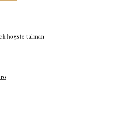
ch högste talman
aro