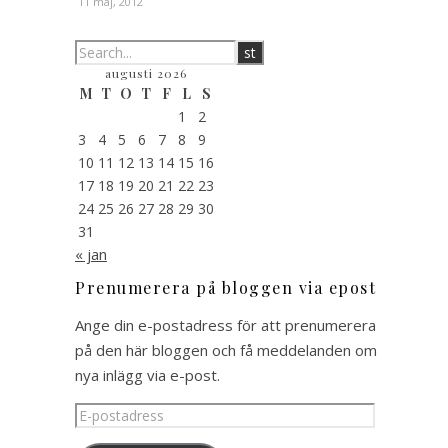
11 maj, 2012
augusti 2026
M
T
O
T
F
L
S
1
2
3
4
5
6
7
8
9
10
11
12
13
14
15
16
17
18
19
20
21
22
23
24
25
26
27
28
29
30
31
« jan
Prenumerera på bloggen via epost
Ange din e-postadress för att prenumerera
på den här bloggen och få meddelanden om
nya inlägg via e-post.
E-
postadress