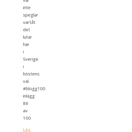
inte
speglar
vartåt
det
lutar
här
i
Sverige
i
höstens
val.
#blogg100
inlägg
86
av
100
Läs