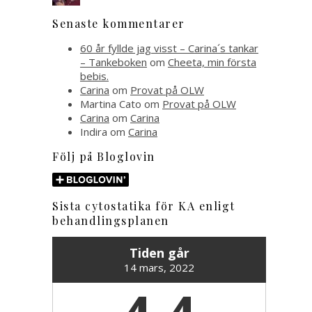
Senaste kommentarer
60 år fyllde jag visst – Carina´s tankar
– Tankeboken
om
Cheeta, min första
bebis.
Carina
om
Provat på OLW
Martina Cato
om
Provat på OLW
Carina
om
Carina
Indira
om
Carina
Följ på Bloglovin
Sista cytostatika för KA enligt
behandlingsplanen
Tiden går
14 mars, 2022