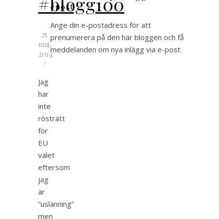
#blogg100
epost
Ange din e-postadress för att
25
prenumerera på den här bloggen och få
maj,
meddelanden om nya inlägg via e-post.
2014
/
Jag
har
inte
rösträtt
för
EU
valet
eftersom
jag
är
”uslänning”
men