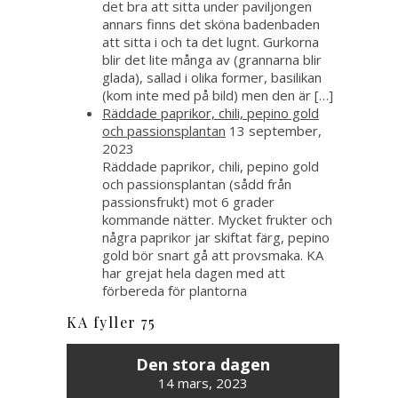
det bra att sitta under paviljongen
annars finns det sköna badenbaden
att sitta i och ta det lugnt. Gurkorna
blir det lite många av (grannarna blir
glada), sallad i olika former, basilikan
(kom inte med på bild) men den är […]
Räddade paprikor, chili, pepino gold
och passionsplantan
13 september,
2023
Räddade paprikor, chili, pepino gold
och passionsplantan (sådd från
passionsfrukt) mot 6 grader
kommande nätter. Mycket frukter och
några paprikor jar skiftat färg, pepino
gold bör snart gå att provsmaka. KA
har grejat hela dagen med att
förbereda för plantorna
KA fyller 75
Den stora dagen
14 mars, 2023