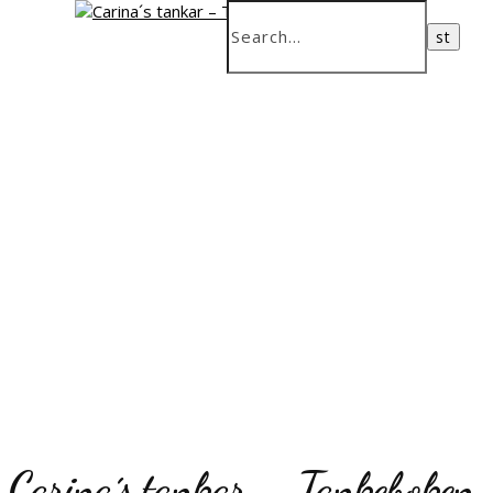
Carina´s tankar – Tankeboken