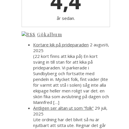
4,4
år sedan.
Gökalbum
Kortare kik på prideparaden
2 augusti,
2025
(22 kort finns att kika på) En kort
sväng in till stan för att kika på
prideparaden. Vi parkerade i
Sundbyberg och fortsatte med
pendeln in. Mycket folk, fint väder (lite
för varmt att stå i solen) såg inte alla
ekipage heller men roligt var det. en
skön fika som avslutning på dagen och
Mannfred […]
Äntligen ser altan ut som ”folk”
29 juli,
2025
Lite ordning har det blivit så nu är
njutbart att sitta ute. Regnar det går