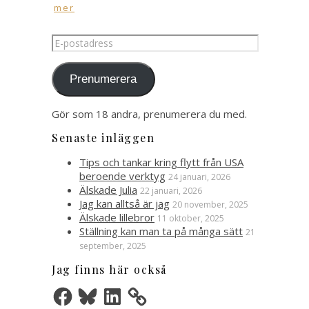
mer
E-
postadress
Prenumerera
Gör som 18 andra, prenumerera du med.
Senaste inläggen
Tips och tankar kring flytt från USA
beroende verktyg
24 januari, 2026
Älskade Julia
22 januari, 2026
Jag kan alltså är jag
20 november, 2025
Älskade lillebror
11 oktober, 2025
Ställning kan man ta på många sätt
21
september, 2025
Jag finns här också
Facebook
Bluesky
LinkedIn