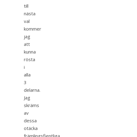
till
nästa
val
kommer
jag
att
kunna
rösta
i
alla
3
delarna.
Jag
skräms
av
dessa
otäcka
främlingsfientliga