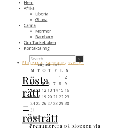
Hem
Afrika
Liberia
Ghana
Carina
Mormor
Barnbarn
Om Tankeboken
Kontakta mig
,
,
Blogg100
Samhälle
Sverige
augusti 2026
M
T
O
T
F
L
S
Rösta
1
2
3
4
5
6
7
8
9
rätt
10
11
12
13
14
15
16
17
18
19
20
21
22
23
–
24
25
26
27
28
29
30
31
rösträtt
« jan
Prenumerera på bloggen via