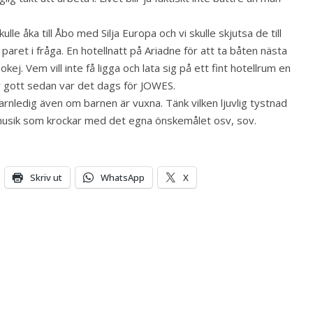
 åka till Åbo med Silja Europa och vi skulle skjutsa de till
aret i fråga. En hotellnatt på Ariadne för att ta båten nästa
ej. Vem vill inte få ligga och lata sig på ett fint hotellrum en
r gott sedan var det dags för JOWES.
arnledig även om barnen är vuxna. Tänk vilken ljuvlig tystnad
musik som krockar med det egna önskemålet osv, sov.
Skriv ut
WhatsApp
X