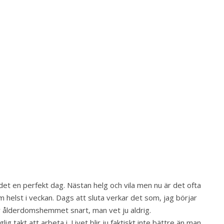
 det en perfekt dag. Nästan helg och vila men nu är det ofta
 helst i veckan. Dags att sluta verkar det som, jag börjar
r ålderdomshemmet snart, man vet ju aldrig.
 takt att arbeta i. Livet blir ju faktiskt inte bättre än man