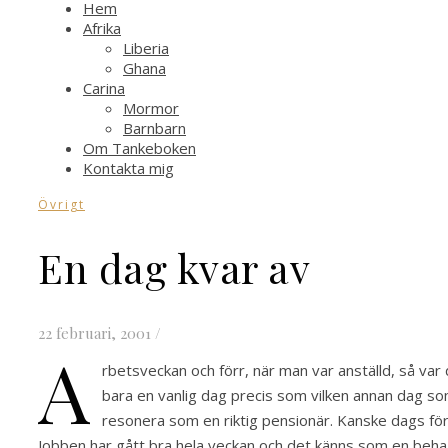
Hem
Afrika
Liberia
Ghana
Carina
Mormor
Barnbarn
Om Tankeboken
Kontakta mig
Övrigt
En dag kvar av
22 februari, 2001
/
a
rbetsveckan och förr, när man var anställd, så var
bara en vanlig dag precis som vilken annan dag som
resonera som en riktig pensionär. Kanske dags fö
Jobben har gått bra hela veckan och det känns som en behaglig