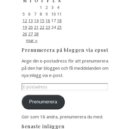
M
T
O
T
F
L
S
1
2
3
4
5
6
7
8
9
10
11
12
13
14
15
16
17
18
19
20
21
22
23
24
25
26
27
28
mar »
Prenumerera på bloggen via epost
Ange din e-postadress för att prenumerera
på den här bloggen och få meddelanden om
nya inlägg via e-post.
E-
postadress
Prenumerera
Gör som 18 andra, prenumerera du med.
Senaste inläggen