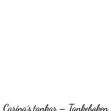
Carina´s tankar – Tankeboken