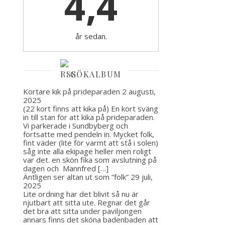
4,4
år sedan.
GÖKALBUM
Kortare kik på prideparaden
2 augusti,
2025
(22 kort finns att kika på) En kort sväng
in till stan för att kika på prideparaden.
Vi parkerade i Sundbyberg och
fortsatte med pendeln in. Mycket folk,
fint väder (lite för varmt att stå i solen)
såg inte alla ekipage heller men roligt
var det. en skön fika som avslutning på
dagen och Mannfred […]
Äntligen ser altan ut som ”folk”
29 juli,
2025
Lite ordning har det blivit så nu är
njutbart att sitta ute. Regnar det går
det bra att sitta under paviljongen
annars finns det sköna badenbaden att