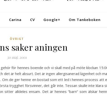
Tankeboken
Carina
CV
Google+
Om Tankeboken
ÖVRIGT
ns saker aningen
30 maj, 2001
å gehör för hennes boende och vi skall med på möte klockan 15:0
ch det är helt absurt. Det är ingen allergisanerad lägenhet och m
rna. Om de ger henne en bostad som ett led i hennes process att 
örsta trygghet försvinner, det går inte. Tessan skulle inte klara s
on sitter alldeles ensam. Det är hennes ”barn” som älskar hen