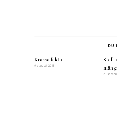
DU 
Krassa fakta
Ställ
9 augusti, 2018
många
21 septe