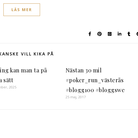
LÄS MER
KANSKE VILL KIKA PÅ
ning kan man ta på
Nästan 30 mil
 sätt
#poker_run_västerås
mber, 2025
#blogg100 #bloggswe
25 maj, 2017