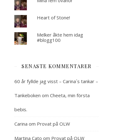
Mina fem ovanor
Heart of Stone!
Melker åkte hem idag
#blogg100
SENASTE KOMMENTARER
60 år fyllde jag visst – Carina´s tankar –
Tankeboken
om
Cheeta, min första
bebis.
Carina
om
Provat på OLW
Martina Cato
om
Provat på OLW