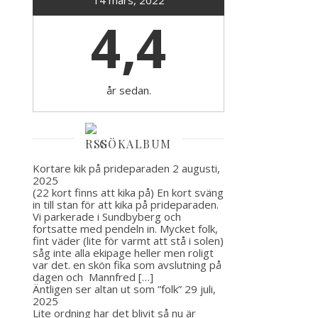
14 mars, 2022
4,4
år sedan.
GÖKALBUM
Kortare kik på prideparaden
2 augusti,
2025
(22 kort finns att kika på) En kort sväng
in till stan för att kika på prideparaden.
Vi parkerade i Sundbyberg och
fortsatte med pendeln in. Mycket folk,
fint väder (lite för varmt att stå i solen)
såg inte alla ekipage heller men roligt
var det. en skön fika som avslutning på
dagen och Mannfred […]
Äntligen ser altan ut som ”folk”
29 juli,
2025
Lite ordning har det blivit så nu är