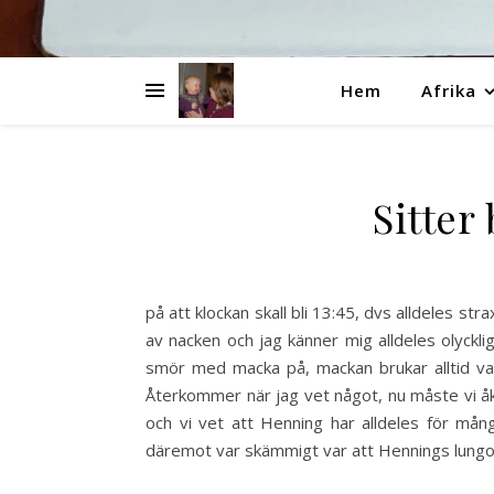
Hem
Afrika
Sitter
på att klockan skall bli 13:45, dvs alldeles st
av nacken och jag känner mig alldeles olycklig
smör med macka på, mackan brukar alltid vara
Återkommer när jag vet något, nu måste vi åka.
och vi vet att Henning har alldeles för mån
däremot var skämmigt var att Hennings lungor