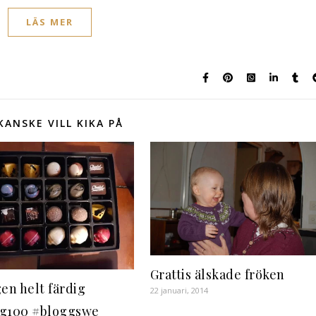
LÄS MER
KANSKE VILL KIKA PÅ
Grattis älskade fröken
gen helt färdig
22 januari, 2014
g100 #bloggswe