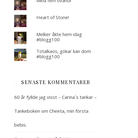
Mina fem ovanor
Heart of Stone!
Melker åkte hem idag
#blogg100
Totalkaos, gökar kan dom
#blogg100
SENASTE KOMMENTARER
60 år fyllde jag visst – Carina´s tankar –
Tankeboken
om
Cheeta, min första
bebis.