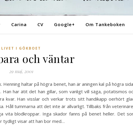
Tankeboken
Carina
CV
Google+
Om Tankeboken
LIVET I GÖKBOET
 bara och väntar
29 maj, 2001
rax. Henning haltar på högra benet, han är aningen kal på högra sid
. Han har ätit det han gillar, som vanligt vill säga, potatismos o
 kvar. Han visslar och verkar trots sitt handikapp oerhört gla
 Håll tummarna att det inte är allvarligt. Tillbaks från veterinär
ga vita blodkroppar. Inga skador fanns på benet heller. Det s
 tydligt visar att han bor med…