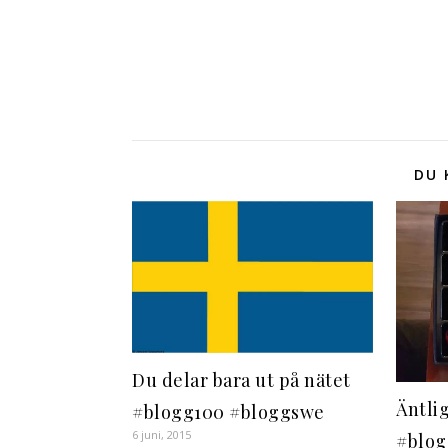
DU 
Du delar bara ut på nätet
Äntli
#blogg100 #bloggswe
6 juni, 2015
#blog