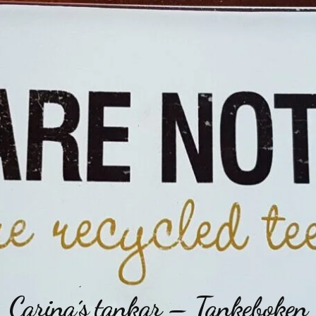
Carina´s tankar – Tankeboken