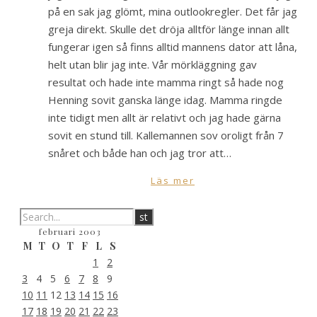
på en sak jag glömt, mina outlookregler. Det får jag
greja direkt. Skulle det dröja alltför länge innan allt
fungerar igen så finns alltid mannens dator att låna,
helt utan blir jag inte. Vår mörkläggning gav
resultat och hade inte mamma ringt så hade nog
Henning sovit ganska länge idag. Mamma ringde
inte tidigt men allt är relativt och jag hade gärna
sovit en stund till. Kallemannen sov oroligt från 7
snåret och både han och jag tror att…
Läs mer
februari 2003
M
T
O
T
F
L
S
1
2
3
4
5
6
7
8
9
10
11
12
13
14
15
16
17
18
19
20
21
22
23