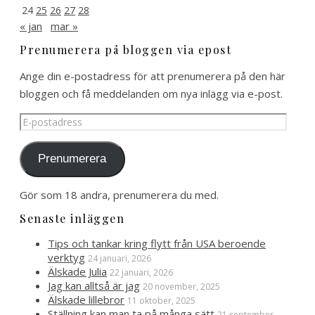
24
25
26
27
28
« jan
mar »
Prenumerera på bloggen via epost
Ange din e-postadress för att prenumerera på den här
bloggen och få meddelanden om nya inlägg via e-post.
E-
postadress
Prenumerera
Gör som 18 andra, prenumerera du med.
Senaste inläggen
Tips och tankar kring flytt från USA beroende
verktyg
24 januari, 2026
Älskade Julia
22 januari, 2026
Jag kan alltså är jag
20 november, 2025
Älskade lillebror
11 oktober, 2025
Ställning kan man ta på många sätt
21 september,