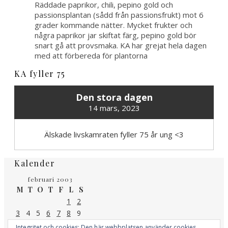
Räddade paprikor, chili, pepino gold och
passionsplantan (sådd från passionsfrukt) mot 6
grader kommande nätter. Mycket frukter och
några paprikor jar skiftat färg, pepino gold bör
snart gå att provsmaka. KA har grejat hela dagen
med att förbereda för plantorna
KA fyller 75
Den stora dagen
14 mars, 2023
Älskade livskamraten fyller 75 år ung <3
Kalender
februari 2003
M
T
O
T
F
L
S
1
2
3
4
5
6
7
8
9
10
11
12
13
14
15
16
Integritet och cookies: Den här webbplatsen använder cookies.