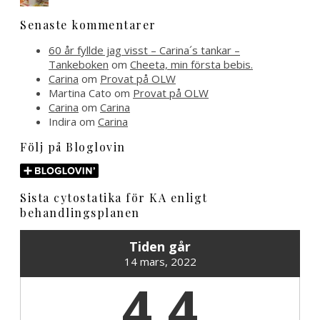
Senaste kommentarer
60 år fyllde jag visst – Carina´s tankar –
Tankeboken
om
Cheeta, min första bebis.
Carina
om
Provat på OLW
Martina Cato
om
Provat på OLW
Carina
om
Carina
Indira
om
Carina
Följ på Bloglovin
Sista cytostatika för KA enligt
behandlingsplanen
Tiden går
14 mars, 2022
4,4