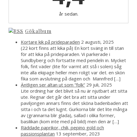
år sedan.
Gökalbum
Kortare kik på prideparaden
2 augusti, 2025
(22 kort finns att kika på) En kort sväng in till stan
för att kika på prideparaden. Vi parkerade i
Sundbyberg och fortsatte med pendeln in. Mycket
folk, fint väder (lite för varmt att stå i solen) såg
inte alla ekipage heller men roligt var det. en skön
fika som avslutning på dagen och Mannfred […]
Äntligen ser altan ut som ”folk”
29 juli, 2025
Lite ordning har det blivit så nu är njutbart att sitta
ute. Regnar det går det bra att sitta under
paviljongen annars finns det sköna badenbaden att
sitta i och ta det lugnt. Gurkorna blir det lite många
av (grannarna blir glada), sallad i olika former,
basilikan (kom inte med på bild) men den är […]
Räddade paprikor, chili, pepino gold och
passionsplantan
13 september, 2023