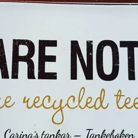
Carina´s tankar – Tankeboken