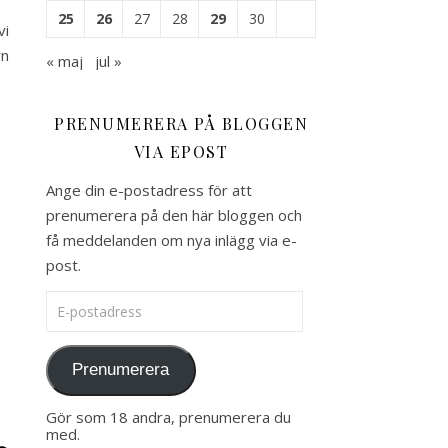
25
26
27
28
29
30
vi
rn
« maj
jul »
PRENUMERERA PÅ BLOGGEN
VIA EPOST
Ange din e-postadress för att
prenumerera på den här bloggen och
få meddelanden om nya inlägg via e-
post.
E-postadress
Prenumerera
Gör som 18 andra, prenumerera du
med.