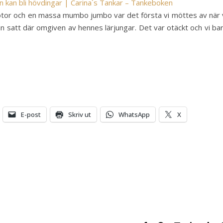
än kan bli hövdingar | Carina´s Tankar – Tankeboken
notor och en massa mumbo jumbo var det första vi möttes av när 
an satt där omgiven av hennes lärjungar. Det var otäckt och vi ba
E-post
Skriv ut
WhatsApp
X