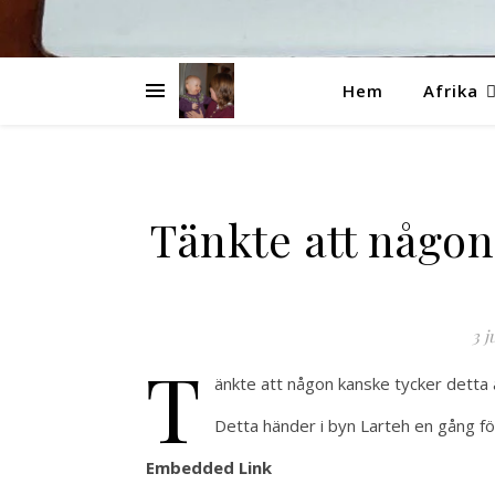
Hem
Afrika
Tänkte att någon
3 j
T
änkte att någon kanske tycker detta är 
Detta händer i byn Larteh en gång f
Embedded Link