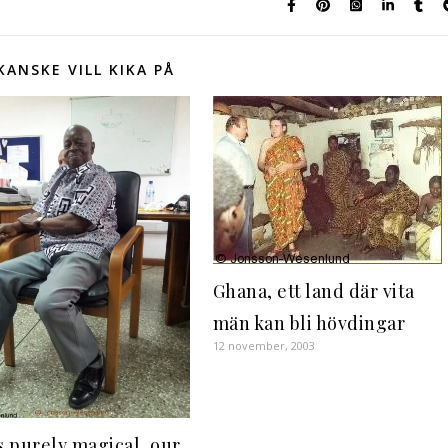
KANSKE VILL KIKA PÅ
Ghana, ett land där vita
män kan bli hövdingar
12 november, 2003
s purely magical, our