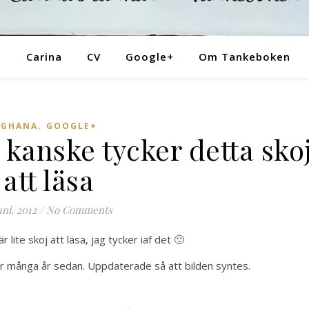
Tankeboken
Carina
CV
Google+
Om Tankeboken
,
GHANA
GOOGLE+
 kanske tycker detta sko
att läsa
uni, 2012
/
No Comments
lite skoj att läsa, jag tycker iaf det 🙂
ör många år sedan. Uppdaterade så att bilden syntes.