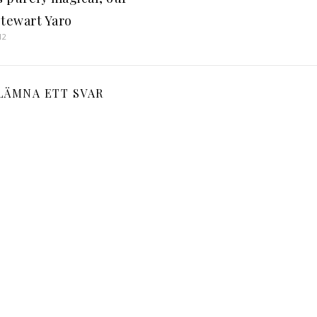
stewart Yaro
12
LÄMNA ETT SVAR