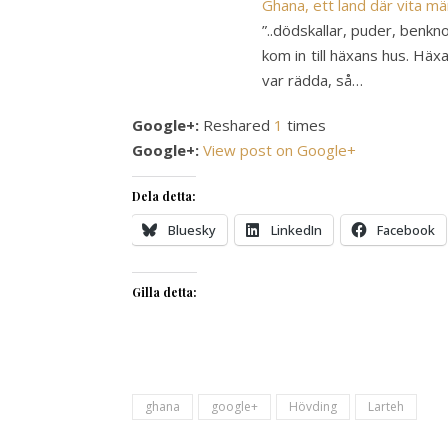
Ghana, ett land där vita m
”..dödskallar, puder, benk
kom in till häxans hus. Häx
var rädda, så…
Google+:
Reshared
1
times
Google+:
View post on Google+
Dela detta:
Bluesky
LinkedIn
Facebook
Gilla detta:
ghana
google+
Hövding
Larteh