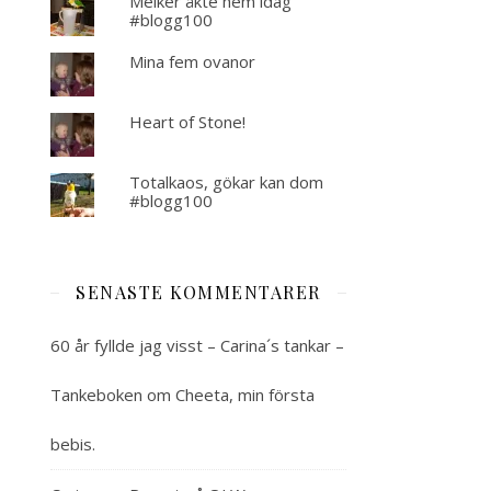
Melker åkte hem idag
#blogg100
Mina fem ovanor
Heart of Stone!
Totalkaos, gökar kan dom
#blogg100
SENASTE KOMMENTARER
60 år fyllde jag visst – Carina´s tankar –
Tankeboken
om
Cheeta, min första
bebis.