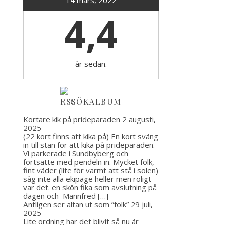
14 mars, 2022
4,4
år sedan.
GÖKALBUM
Kortare kik på prideparaden
2 augusti,
2025
(22 kort finns att kika på) En kort sväng
in till stan för att kika på prideparaden.
Vi parkerade i Sundbyberg och
fortsatte med pendeln in. Mycket folk,
fint väder (lite för varmt att stå i solen)
såg inte alla ekipage heller men roligt
var det. en skön fika som avslutning på
dagen och Mannfred […]
Äntligen ser altan ut som ”folk”
29 juli,
2025
Lite ordning har det blivit så nu är