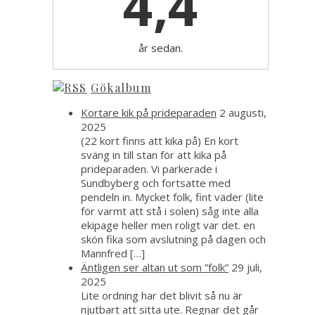
4,4
år sedan.
Gökalbum
Kortare kik på prideparaden
2 augusti,
2025
(22 kort finns att kika på) En kort
sväng in till stan för att kika på
prideparaden. Vi parkerade i
Sundbyberg och fortsatte med
pendeln in. Mycket folk, fint väder (lite
för varmt att stå i solen) såg inte alla
ekipage heller men roligt var det. en
skön fika som avslutning på dagen och
Mannfred […]
Äntligen ser altan ut som ”folk”
29 juli,
2025
Lite ordning har det blivit så nu är
njutbart att sitta ute. Regnar det går