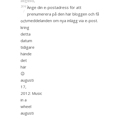
augusti,
2013
Ange din e-postadress för att
/
prenumerera på den här bloggen och få
meddelanden om nya inlägg via e-post.
och
kring
detta
datum
tidigare
hände
det
här
😉
augusti
17,
2012: Music
in a
wheel
augusti