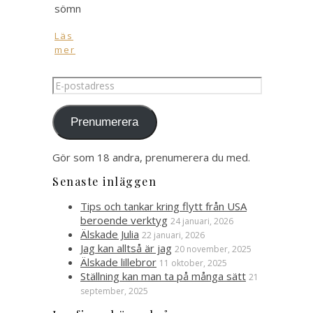
sömn
Läs
mer
E-
postadress
Prenumerera
Gör som 18 andra, prenumerera du med.
Senaste inläggen
Tips och tankar kring flytt från USA
beroende verktyg
24 januari, 2026
Älskade Julia
22 januari, 2026
Jag kan alltså är jag
20 november, 2025
Älskade lillebror
11 oktober, 2025
Ställning kan man ta på många sätt
21
september, 2025