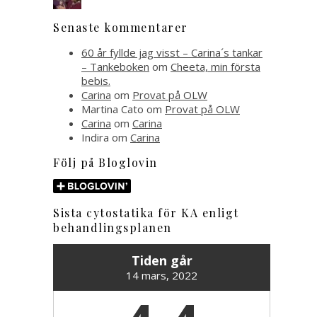
Senaste kommentarer
60 år fyllde jag visst – Carina´s tankar
– Tankeboken
om
Cheeta, min första
bebis.
Carina
om
Provat på OLW
Martina Cato
om
Provat på OLW
Carina
om
Carina
Indira
om
Carina
Följ på Bloglovin
Sista cytostatika för KA enligt
behandlingsplanen
Tiden går
14 mars, 2022