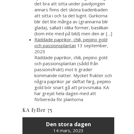
det bra att sitta under paviljongen
annars finns det sköna badenbaden
att sitta i och ta det lugnt. Gurkorna
blir det lite många av (grannarna blir
glada), sallad i olika former, basilikan
(kom inte med på bild) men den är […]
Räddade paprikor, chili, pepino gold
och passionsplantan
13 september,
2023
Räddade paprikor, chili, pepino gold
och passionsplantan (sådd från
passionsfrukt) mot 6 grader
kommande nätter. Mycket frukter och
några paprikor jar skiftat färg, pepino
gold bör snart gå att provsmaka. KA
har grejat hela dagen med att
förbereda för plantorna
KA fyller 75
Den stora dagen
14 mars, 2023