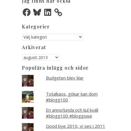
Jag finns här också
Facebook
Bluesky
LinkedIn
Kategorier
Kategorier
Arkiverat
Arkiverat
Populära inlägg och sidor
Budgeten blev klar
Totalkaos, gökar kan dom
#blogg100
En annorlunda och kul kväll
#blogg100 #bloggswe
Good bye 2010, vi ses i 2011