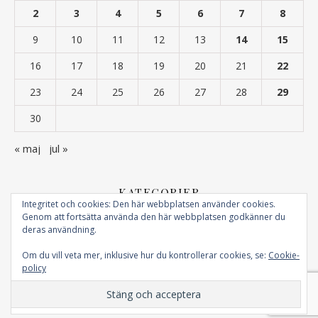
2
3
4
5
6
7
8
9
10
11
12
13
14
15
16
17
18
19
20
21
22
23
24
25
26
27
28
29
30
« maj
jul »
KATEGORIER
Integritet och cookies: Den här webbplatsen använder cookies.
Genom att fortsätta använda den här webbplatsen godkänner du
Kategorier
deras användning.
Om du vill veta mer, inklusive hur du kontrollerar cookies, se:
Cookie-
policy
Ashe Theme - 2026 © Carina´s tankar - Tankeboken