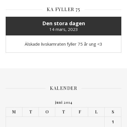
KA FYLLER 75
Den stora dagen
14 mars, 2023
Älskade livskamraten fyller 75 år ung <3
KALENDER
juni 2014
M
T
O
T
F
L
S
1