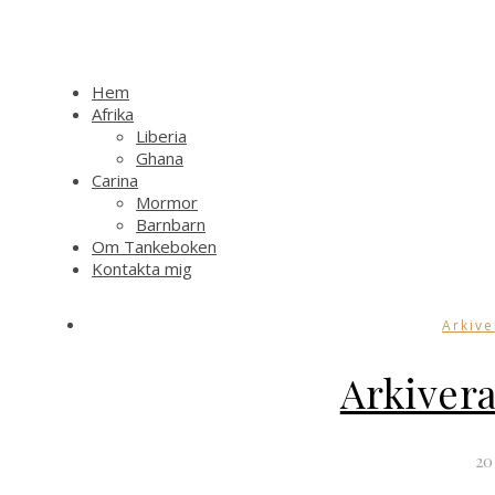
Hem
Afrika
Liberia
Ghana
Carina
Mormor
Barnbarn
Om Tankeboken
Kontakta mig
Arkive
Arkiver
20