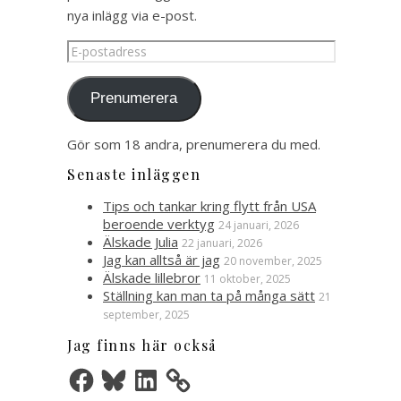
nya inlägg via e-post.
E-
postadress
Prenumerera
Gör som 18 andra, prenumerera du med.
Senaste inläggen
Tips och tankar kring flytt från USA
beroende verktyg
24 januari, 2026
Älskade Julia
22 januari, 2026
Jag kan alltså är jag
20 november, 2025
Älskade lillebror
11 oktober, 2025
Ställning kan man ta på många sätt
21
september, 2025
Jag finns här också
Facebook
Bluesky
LinkedIn