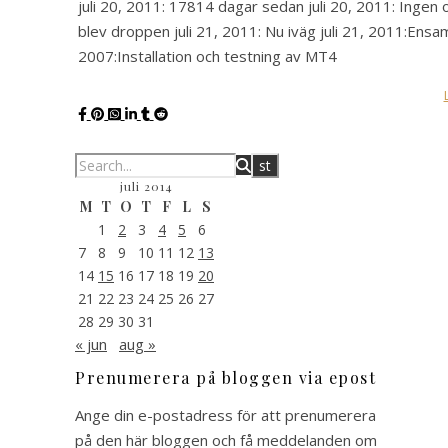
juli 20, 2011: 17814 dagar sedan juli 20, 2011: Ingen
blev droppen juli 21, 2011: Nu iväg juli 21, 2011:Ens
2007:Installation och testning av MT4
juli 2014
M
T
O
T
F
L
S
1
2
3
4
5
6
7
8
9
10
11
12
13
14
15
16
17
18
19
20
21
22
23
24
25
26
27
28
29
30
31
« jun
aug »
Prenumerera på bloggen via epost
Ange din e-postadress för att prenumerera
på den här bloggen och få meddelanden om