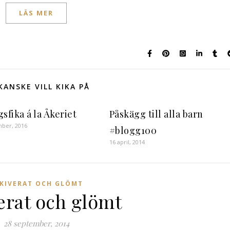
LÄS MER
KANSKE VILL KIKA PÅ
sfika á la Åkeriet
Påskägg till alla barn
mber, 2016
#blogg100
16 april, 2014
KIVERAT OCH GLÖMT
erat och glömt
28 september, 2014