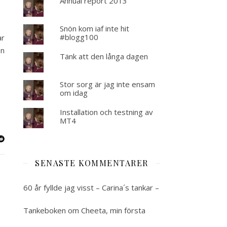
Annual report 2013
Snön kom iaf inte hit
#blogg100
ar
on
Tänk att den långa dagen
Stor sorg är jag inte ensam
om idag
Installation och testning av
MT4
SENASTE KOMMENTARER
60 år fyllde jag visst – Carina´s tankar –
Tankeboken
om
Cheeta, min första