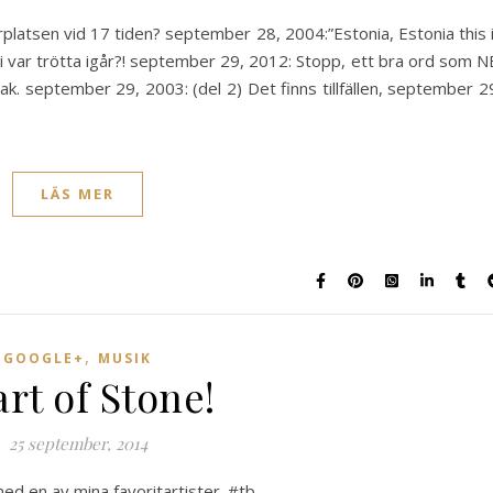
latsen vid 17 tiden? september 28, 2004:”Estonia, Estonia this 
i var trötta igår?! september 29, 2012: Stopp, ett bra ord som N
k. september 29, 2003: (del 2) Det finns tillfällen, september 2
LÄS MER
,
GOOGLE+
MUSIK
rt of Stone!
25 september, 2014
ed en av mina favoritartister. #tb