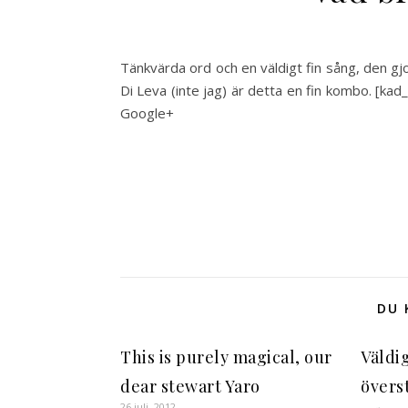
Tänkvärda ord och en väldigt fin sång, den gjo
Di Leva (inte jag) är detta en fin kombo. [ka
Google+
DU 
This is purely magical, our
Väldi
dear stewart Yaro
övers
26 juli, 2012