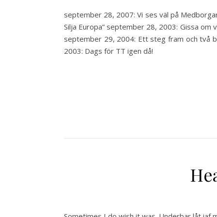
september 28, 2007: Vi ses väl på Medborgarp
Silja Europa” september 28, 2003: Gissa om v
september 29, 2004: Ett steg fram och två ba
2003: Dags för TT igen då!
Hea
Sometimes I do wish it was. Underbar låt iaf m