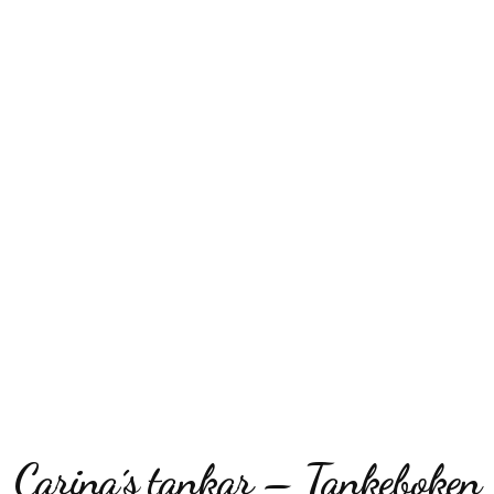
Carina´s tankar – Tankeboken