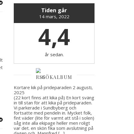
Tiden går
14 mars, 2022
4,4
år sedan.
lt
et
GÖKALBUM
Kortare kik på prideparaden
2 augusti,
2025
(22 kort finns att kika på) En kort sväng
in till stan för att kika på prideparaden.
Vi parkerade i Sundbyberg och
fortsatte med pendeln in. Mycket folk,
fint väder (lite för varmt att stå i solen)
såg inte alla ekipage heller men roligt
var det. en skön fika som avslutning på
dagen och Mannfred […]