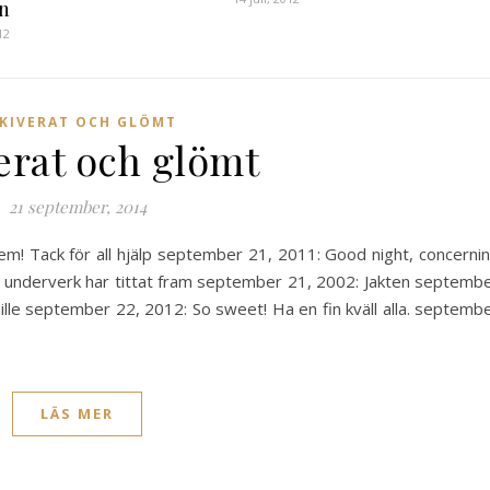
n
12
KIVERAT OCH GLÖMT
erat och glömt
21 september, 2014
m! Tack för all hjälp september 21, 2011: Good night, concerni
 underverk har tittat fram september 21, 2002: Jakten septemb
ille september 22, 2012: So sweet! Ha en fin kväll alla. septemb
LÄS MER