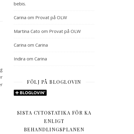
bebis.
Carina
om
Provat på OLW
Martina Cato
om
Provat på OLW
Carina
om
Carina
Indira
om
Carina
ng
er
FÖLJ PÅ BLOGLOVIN
er
SISTA CYTOSTATIKA FÖR KA
ENLIGT
BEHANDLINGSPLANEN