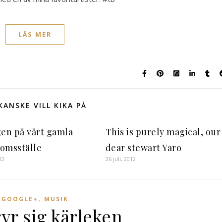
LÄS MER
KANSKE VILL KIKA PÅ
gen på vårt gamla
This is purely magical, our
omsställe
dear stewart Yaro
12
26 juli, 2012
,
GOOGLE+
MUSIK
yr sig kärleken