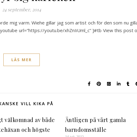
24 september, 2014
rde mig varm. Wiehe gillar jag som artist och för den som nu gill
d_youtube url=”https://youtu.be/xhZnIiUml_c” ]#tb View this post 
LÄS MER
KANSKE VILL KIKA PÅ
gt välkomnad av både
Äntligen på vårt gamla
tehäxan och högste
barndomsställe
14 juli, 2012