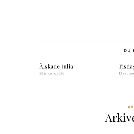
DU 
Älskade Julia
Tisdag
22 januari, 2026
13 septe
AR
Arkiv