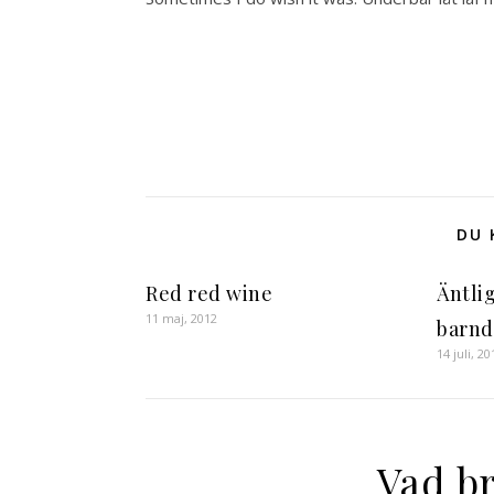
DU 
Red red wine
Äntli
11 maj, 2012
barnd
14 juli, 20
Vad br