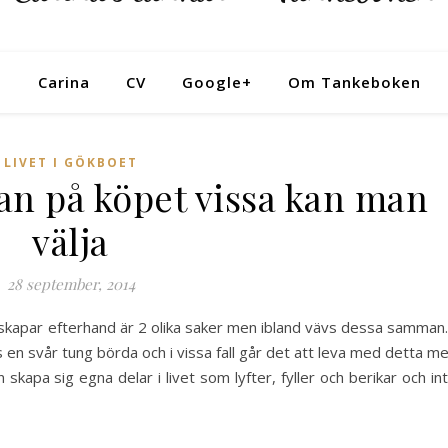
Tankeboken
Carina
CV
Google+
Om Tankeboken
LIVET I GÖKBOET
man på köpet vissa kan man
välja
28 september, 2014
skapar efterhand är 2 olika saker men ibland vävs dessa samman.
its en svår tung börda och i vissa fall går det att leva med detta m
n skapa sig egna delar i livet som lyfter, fyller och berikar och in