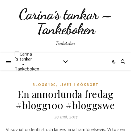
Carina´s tankar –
Tankeboken
Tankeboken
,
BLOGG100
LIVET I GÖKBOET
En annorlunda fredag
#blogg100 #bloggswe
29 maj, 2015
Vi sov iaf ordentligt och länge, ja iaf jämförelsevis. Vi tog en