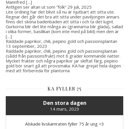
Mannfred […]
Äntligen ser altan ut som ”folk”
29 juli, 2025
Lite ordning har det blivit så nu är njutbart att sitta ute.
Regnar det går det bra att sitta under paviljongen annars
finns det sköna badenbaden att sitta i och ta det lugnt.
Gurkorna blir det lite många av (grannarna blir glada), sallad
i olika former, basilikan (kom inte med på bild) men den är
[…]
Räddade paprikor, chili, pepino gold och passionsplantan
13 september, 2023
Räddade paprikor, chili, pepino gold och passionsplantan
(sådd från passionsfrukt) mot 6 grader kommande nätter.
Mycket frukter och några paprikor jar skiftat färg, pepino
gold bör snart gå att provsmaka. KA har grejat hela dagen
med att förbereda för plantorna
KA FYLLER 75
Den stora dagen
14 mars, 2023
Älskade livskamraten fyller 75 år ung <3