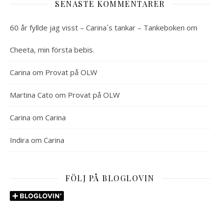
SENASTE KOMMENTARER
60 år fyllde jag visst – Carina´s tankar – Tankeboken
om
Cheeta, min första bebis.
Carina
om
Provat på OLW
Martina Cato
om
Provat på OLW
Carina
om
Carina
Indira
om
Carina
FÖLJ PÅ BLOGLOVIN