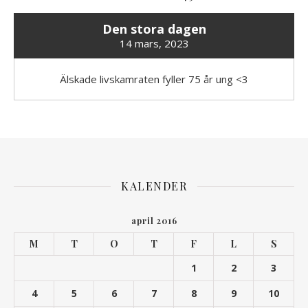
Den stora dagen
14 mars, 2023
Älskade livskamraten fyller 75 år ung <3
KALENDER
april 2016
M
T
O
T
F
L
S
1
2
3
4
5
6
7
8
9
10