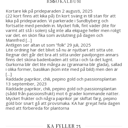
GÖKALBUM
Kortare kik på prideparaden
2 augusti, 2025
(22 kort finns att kika på) En kort sväng in till stan för att
kika på prideparaden. Vi parkerade i Sundbyberg och
fortsatte med pendeln in. Mycket folk, fint väder (lite för
varmt att stå i solen) såg inte alla ekipage heller men roligt
var det. en skön fika som avslutning på dagen och
Mannfred […]
Äntligen ser altan ut som ”folk”
29 juli, 2025
Lite ordning har det blivit så nu är njutbart att sitta ute.
Regnar det går det bra att sitta under paviljongen annars
finns det sköna badenbaden att sitta i och ta det lugnt.
Gurkorna blir det lite många av (grannarna blir glada), sallad
i olika former, basilikan (kom inte med på bild) men den är
[…]
Räddade paprikor, chili, pepino gold och passionsplantan
13 september, 2023
Räddade paprikor, chili, pepino gold och passionsplantan
(sådd från passionsfrukt) mot 6 grader kommande nätter.
Mycket frukter och några paprikor jar skiftat färg, pepino
gold bör snart gå att provsmaka. KA har grejat hela dagen
med att förbereda för plantorna
KA FYLLER 75