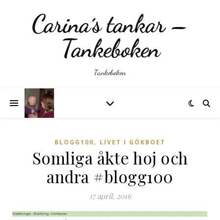
Carina´s tankar –
Tankeboken
Tankeboken
,
BLOGG100
LIVET I GÖKBOET
Somliga åkte hoj och
andra #blogg100
17 april, 2016