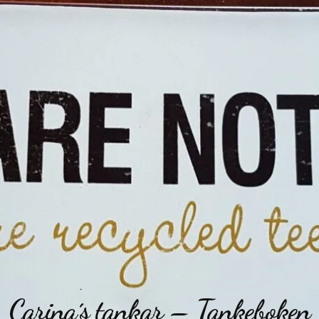
Carina´s tankar – Tankeboken