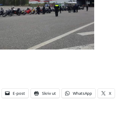
E-post
Skriv ut
WhatsApp
X