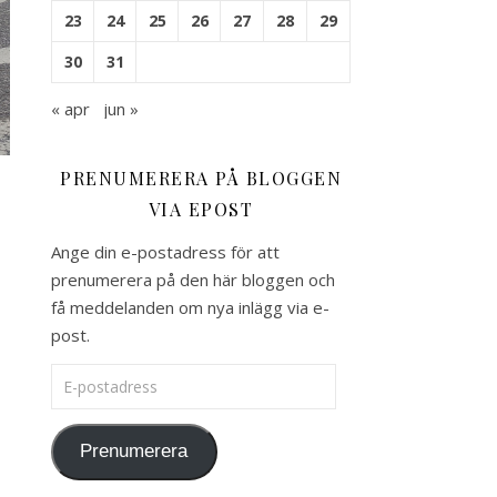
23
24
25
26
27
28
29
30
31
« apr
jun »
PRENUMERERA PÅ BLOGGEN
VIA EPOST
Ange din e-postadress för att
prenumerera på den här bloggen och
få meddelanden om nya inlägg via e-
post.
E-postadress
Prenumerera