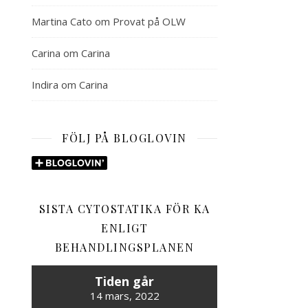
Martina Cato
om
Provat på OLW
Carina
om
Carina
Indira
om
Carina
FÖLJ PÅ BLOGLOVIN
SISTA CYTOSTATIKA FÖR KA
ENLIGT
BEHANDLINGSPLANEN
Tiden går
14 mars, 2022