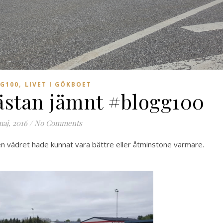
,
G100
LIVET I GÖKBOET
nästan jämnt #blogg100
maj, 2016
/
No Comments
men vädret hade kunnat vara bättre eller åtminstone varmare.