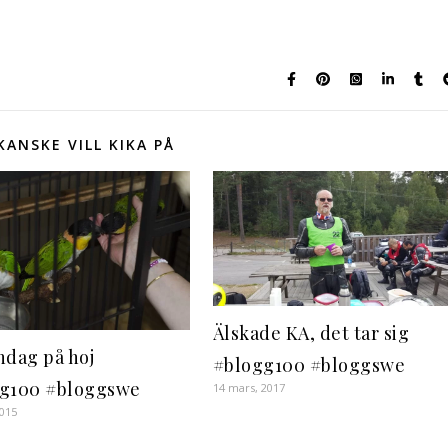
KANSKE VILL KIKA PÅ
Älskade KA, det tar sig
ndag på hoj
#blogg100 #bloggswe
g100 #bloggswe
14 mars, 2017
2015