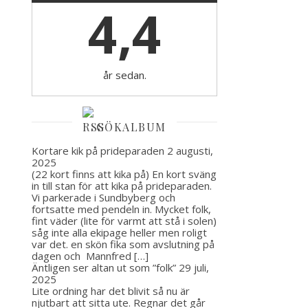
4,4
år sedan.
GÖKALBUM
Kortare kik på prideparaden
2 augusti,
2025
(22 kort finns att kika på) En kort sväng
in till stan för att kika på prideparaden.
Vi parkerade i Sundbyberg och
fortsatte med pendeln in. Mycket folk,
fint väder (lite för varmt att stå i solen)
såg inte alla ekipage heller men roligt
var det. en skön fika som avslutning på
dagen och Mannfred […]
Äntligen ser altan ut som ”folk”
29 juli,
2025
Lite ordning har det blivit så nu är
njutbart att sitta ute. Regnar det går