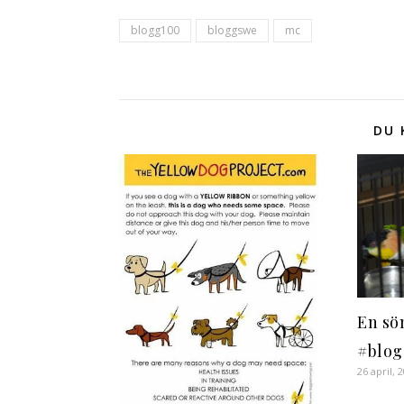
blogg100
bloggswe
mc
DU 
En sö
#blog
26 april, 