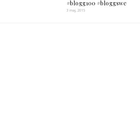
#blogg100 #bloggswe
3 maj, 2015