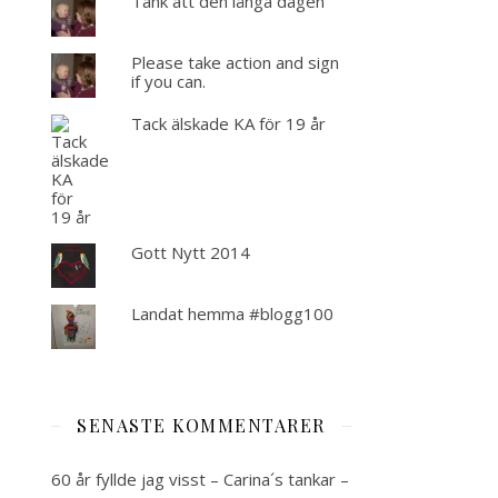
Tänk att den långa dagen
Please take action and sign
if you can.
Tack älskade KA för 19 år
Gott Nytt 2014
Landat hemma #blogg100
SENASTE KOMMENTARER
60 år fyllde jag visst – Carina´s tankar –