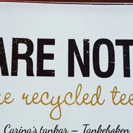
Carina´s tankar – Tankeboken