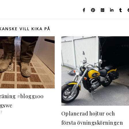
KANSKE VILL KIKA PÅ
räning #blogg100
ggswe
17
Oplanerad hojtur och
första övningskörningen