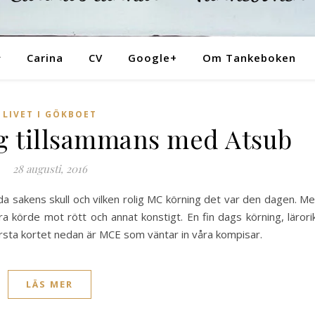
Tankeboken
Carina
CV
Google+
Om Tankeboken
LIVET I GÖKBOET
g tillsammans med Atsub
28 augusti, 2016
da sakens skull och vilken rolig MC körning det var den dagen. M
 körde mot rött och annat konstigt. En fin dags körning, lärori
Första kortet nedan är MCE som väntar in våra kompisar.
LÄS MER