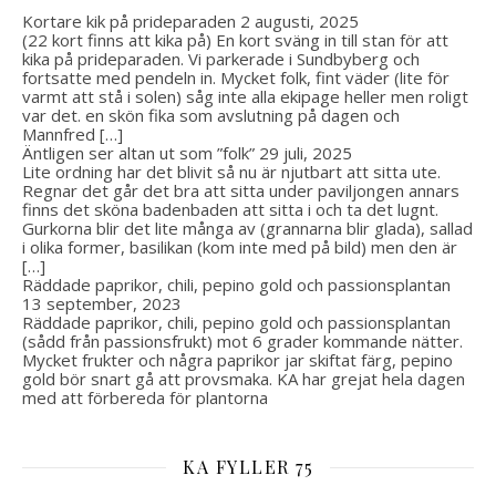
Kortare kik på prideparaden
2 augusti, 2025
(22 kort finns att kika på) En kort sväng in till stan för att
kika på prideparaden. Vi parkerade i Sundbyberg och
fortsatte med pendeln in. Mycket folk, fint väder (lite för
varmt att stå i solen) såg inte alla ekipage heller men roligt
var det. en skön fika som avslutning på dagen och
Mannfred […]
Äntligen ser altan ut som ”folk”
29 juli, 2025
Lite ordning har det blivit så nu är njutbart att sitta ute.
Regnar det går det bra att sitta under paviljongen annars
finns det sköna badenbaden att sitta i och ta det lugnt.
Gurkorna blir det lite många av (grannarna blir glada), sallad
i olika former, basilikan (kom inte med på bild) men den är
[…]
Räddade paprikor, chili, pepino gold och passionsplantan
13 september, 2023
Räddade paprikor, chili, pepino gold och passionsplantan
(sådd från passionsfrukt) mot 6 grader kommande nätter.
Mycket frukter och några paprikor jar skiftat färg, pepino
gold bör snart gå att provsmaka. KA har grejat hela dagen
med att förbereda för plantorna
KA FYLLER 75