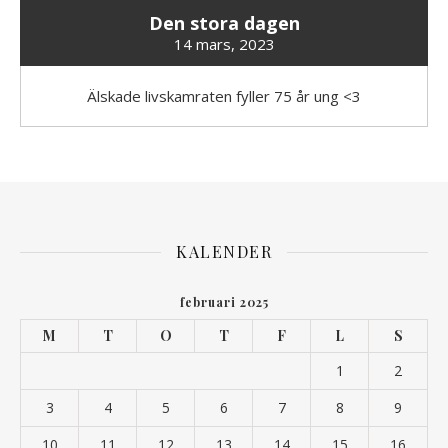
Den stora dagen
14 mars, 2023
Älskade livskamraten fyller 75 år ung <3
KALENDER
februari 2025
M
T
O
T
F
L
S
1
2
3
4
5
6
7
8
9
10
11
12
13
14
15
16