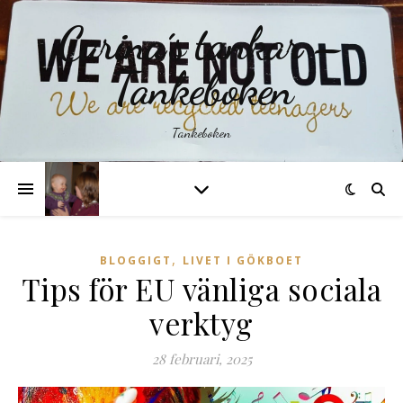
Carina´s tankar –
Tankeboken
Tankeboken
,
BLOGGIGT
LIVET I GÖKBOET
Tips för EU vänliga sociala
verktyg
28 februari, 2025