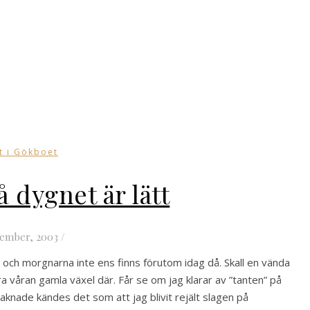
t i Gökboet
å dygnet är lätt
vember, 2003
/
nga och morgnarna inte ens finns förutom idag då. Skall en vända
lera våran gamla växel där. Får se om jag klarar av ”tanten” på
vaknade kändes det som att jag blivit rejält slagen på