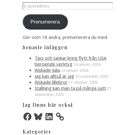
E-
postadress
Prenumerera
Gör som 18 andra, prenumerera du med.
Senaste inläggen
Tips och tankar kring flytt från USA
beroende verktyg
24 januari, 2026
Älskade Julia
22 januari, 2026
Jag kan alltså är jag
20 november, 2025
Älskade lillebror
11 oktober, 2025
Ställning kan man ta på många sätt
21
september, 2025
Jag finns här också
Facebook
Bluesky
LinkedIn
Kategorier