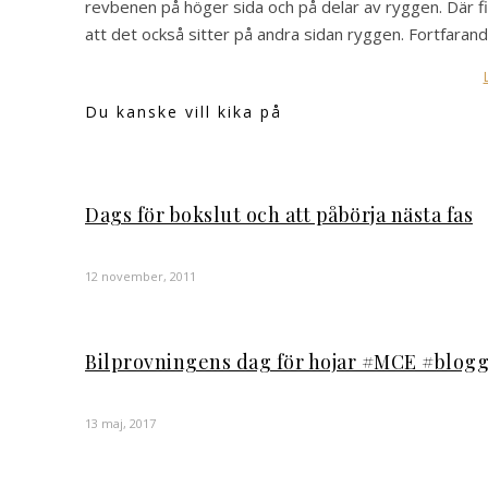
revbenen på höger sida och på delar av ryggen. Där fin
att det också sitter på andra sidan ryggen. Fortfara
Du kanske vill kika på
Dags för bokslut och att påbörja nästa fas
12 november, 2011
Bilprovningens dag för hojar #MCE #blog
13 maj, 2017