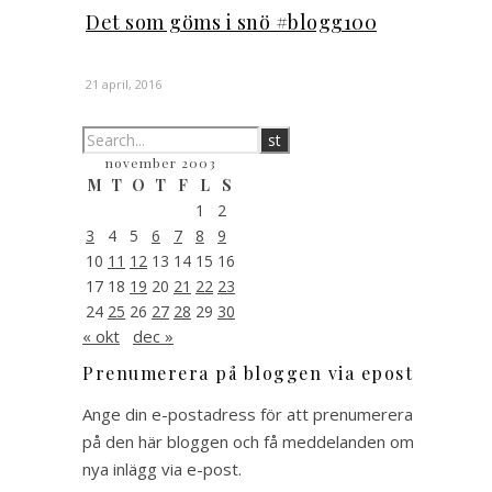
Det som göms i snö #blogg100
21 april, 2016
november 2003
M
T
O
T
F
L
S
1
2
3
4
5
6
7
8
9
10
11
12
13
14
15
16
17
18
19
20
21
22
23
24
25
26
27
28
29
30
« okt
dec »
Prenumerera på bloggen via epost
Ange din e-postadress för att prenumerera
på den här bloggen och få meddelanden om
nya inlägg via e-post.