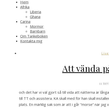
Hem
Afrika
Liberia
Ghana
Carina
Mormor
Barnbarn
Om Tankeboken
Kontakta mig
Live
Att vända p
11 no
och det har vi väl gjort så till vida att nätterna är lå
till TT och assistera. KA skall med för han skall instal
plats. En märklig sak som är att i går ”morse” när jag 