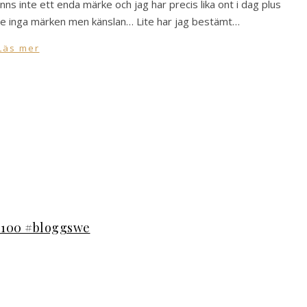
ns inte ett enda märke och jag har precis lika ont i dag plus
nde inga märken men känslan… Lite har jag bestämt…
Läs mer
g100 #bloggswe