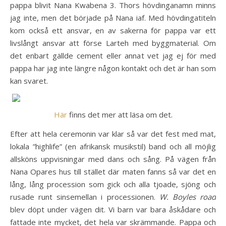
pappa blivit Nana Kwabena 3. Thors hövdinganamn minns
jag inte, men det började på Nana iaf. Med hövdingatiteln
kom också ett ansvar, en av sakerna för pappa var ett
livslångt ansvar att förse Larteh med byggmaterial. Om
det enbart gällde cement eller annat vet jag ej för med
pappa har jag inte längre någon kontakt och det är han som
kan svaret.
Här
finns det mer att läsa om det.
Efter att hela ceremonin var klar så var det fest med mat,
lokala ”highlife” (en afrikansk musikstil) band och all möjlig
allsköns uppvisningar med dans och sång. På vägen från
Nana Opares hus till stället där maten fanns så var det en
lång, lång procession som gick och alla tjoade, sjöng och
rusade runt sinsemellan i processionen.
W. Boyles road
blev döpt under vägen dit. Vi barn var bara åskådare och
fattade inte mycket, det hela var skrämmande. Pappa och