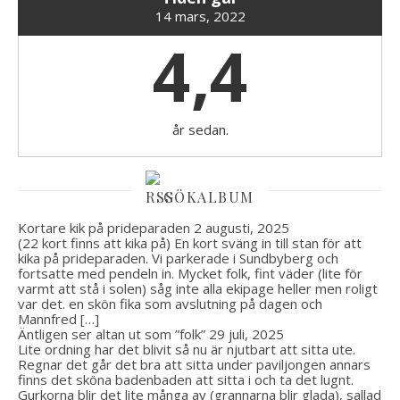
14 mars, 2022
4,4
år sedan.
GÖKALBUM
Kortare kik på prideparaden
2 augusti, 2025
(22 kort finns att kika på) En kort sväng in till stan för att
kika på prideparaden. Vi parkerade i Sundbyberg och
fortsatte med pendeln in. Mycket folk, fint väder (lite för
varmt att stå i solen) såg inte alla ekipage heller men roligt
var det. en skön fika som avslutning på dagen och
Mannfred […]
Äntligen ser altan ut som ”folk”
29 juli, 2025
Lite ordning har det blivit så nu är njutbart att sitta ute.
Regnar det går det bra att sitta under paviljongen annars
finns det sköna badenbaden att sitta i och ta det lugnt.
Gurkorna blir det lite många av (grannarna blir glada), sallad