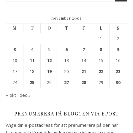
november 2003
M
T
O
T
F
L
S
1
2
3
4
5
6
7
8
9
10
11
12
13
14
15
16
17
18
19
20
21
22
23
24
25
26
27
28
29
30
« okt
dec »
PRENUMERERA PÅ BLOGGEN VIA EPOST
Ange din e-postadress för att prenumerera på den här
bloggen och få meddelanden om nya inlägg via e-post.