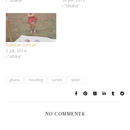
bilden syntes. Embedded
I ”Ghana”
I ”Ghana”
Link Ghana, ett land där
vita män kan bli hövdingar
| Carina´s Tankar –
Tankeboken ”..dödskallar,
puder,…
Rullistan som är
5 juli, 2014
I ”Afrika”
ghana
Hövding
Larteh
slider
NO COMMENTS