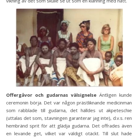
vikning av det som skulle se ut som en klänning med hatt.
Offergåvor och gudarnas välsignelse
Äntligen kunde
ceremonin börja. Det var någon prästliknande medicinman
som rabblade till gudarna, det hälldes ut akpeteschie
(uttalas det som, stavningen garanterar jag inte), d.v.s. ren
hembränd sprit för att glädja gudarna. Det offrades även
en levande get, vilket var väldigt otäckt. Till slut hade