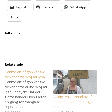
E-post
Skriv ut
WhatsApp
X
Gilla detta:
Relaterade
Tänkte att någon kanske
tycker detta skoj att läsa
Tänkte att någon kanske
tycker detta är lite skoj att
läsa, jag tycker iaf det :)
Väldigt välkomnad av både
Detta händer i byn Larteh
överstehäxan och högste
en gång för många år
talman
sedan. Uppdaterade så att
3 juni, 2012
30 juli, 2012