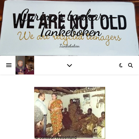
Carina´s tankar –
Tankeboken
Tankeboken