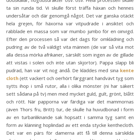
dödskallar, högtidsdräkter osv. osv. Hela processen skulle
ta sin runda tid. Vi skulle först träffa häxan och hennes
undersåtar och där genomgå något. Det var ganska otäckt
hela grejen, för häxorna var vitpudrade i ansiktet och
rabblade en massa som var mumbo jumbo för en oinvigd.
Efter den processen så var det dags för omklädning och
pudring av de två väldigt vita männen (de var så vita mot
alla dessa mörka afrikaner, särskilt som ingen av de gillade
att vistas i solen och inte utan skjortor). Pappa slapp bli
pudrad, han var vit nog ändå. De kläddes med sina
kente
cloth
(ett vackert och oerhört färggrant handvävt tyg som
sytts ihop i små rutor, alla i olika mönster (ni har säkert
sett sådana på tv) men med mycket guld, gult, grönt, blått
och rött. När papporna var färdiga var det mammornas
(även Thors fru, Britt) tur, de skulle ha huvudbonad i form
av en turbanliknande sak hopsatt i samma tyg samt en
form av klänning hoplindad av ett enda stycke kenthecloth.
Det var en pärs för damerna att få till denna särskilda