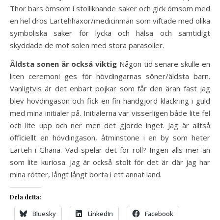
Thor bars ömsom i stolliknande saker och gick ömsom med
en hel drös Lartehhäxor/medicinmän som viftade med olika
symboliska saker för lycka och hälsa och samtidigt
skyddade de mot solen med stora parasoller.
Äldsta sonen är också viktig
Någon tid senare skulle en
liten ceremoni ges för hövdingarnas söner/äldsta barn.
Vanligtvis är det enbart pojkar som får den äran fast jag
blev hövdingason och fick en fin handgjord klackring i guld
med mina initialer på. Initialerna var visserligen både lite fel
och lite upp och ner men det gjorde inget. Jag är alltså
officiellt en hövdingason, åtminstone i en by som heter
Larteh i Ghana. Vad spelar det för roll? Ingen alls mer än
som lite kuriosa. Jag är också stolt för det är där jag har
mina rötter, långt långt borta i ett annat land.
Dela detta:
Bluesky
LinkedIn
Facebook