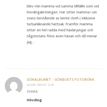
blev min mamma vid samma tillfällle som vid
hövdingakröningen. Här sitter mamma i sin
stass bestående av kente cloth ( inklusive
turbanliknande hattsak. Framför mamma
sitter en hel radda med häxlärjungar och
någonstans finns även häxan och då menar
jag…
GÖKALBUMET - GÖKBOETS FOTORÖRA
26 JUNI, 2005 AT 12:00
SVARA
Hövding