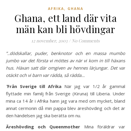
,
AFRIKA
GHANA
Ghana, ett land där vita
män kan bli hövdingar
12 november, 2003
/
No Comments
”..dödskallar, puder, benknotor och en massa mumbo
jumbo var det första vi möttes av när vi kom in till häxans
hus. Häxan satt där omgiven av hennes lärjungar. Det var
otäckt och vi barn var rädda, så rädda…
”
Från Sverige till Afrika
När jag var 1/2 år gammal
flyttade min familj från Sverige (Kiruna) till Liberia. Under
mina ca 14 år i Afrika hann jag vara med om mycket, bland
annat cermonin då min pappa blev äreshövding och det är
den händelsen jag ska berätta om nu.
Äreshövding och Queenmother
Mina föräldrar var