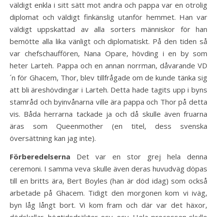
väldigt enkla i sitt sätt mot andra och pappa var en otrolig
diplomat och väldigt finkänslig utanför hemmet. Han var
väldigt uppskattad av alla sorters människor för han
bemötte alla lika vänligt och diplomatiskt. På den tiden så
var chefschauffören, Nana Opare, hövding i en by som
heter Larteh. Pappa och en annan norrman, dåvarande VD
´n för Ghacem, Thor, blev tillfrågade om de kunde tänka sig
att bli äreshövdingar i Larteh. Detta hade tagits upp i byns
stamråd och byinvånarna ville ära pappa och Thor på detta
vis. Båda herrarna tackade ja och då skulle även fruarna
äras som Queenmother (en titel, dess svenska
översättning kan jag inte).
Förberedelserna
Det var en stor grej hela denna
ceremoni. I samma veva skulle även deras huvudväg döpas
till en britts ära, Bert Boyles (han är död idag) som också
arbetade på Ghacem. Tidigt den morgonen kom vi iväg,
byn låg långt bort. Vi kom fram och där var det häxor,