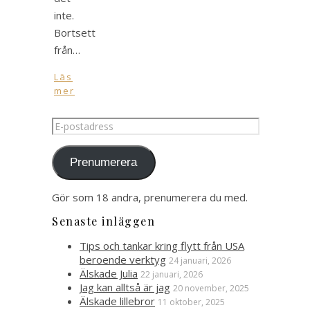
inte.
Bortsett
från…
Läs
mer
E-
postadress
Prenumerera
Gör som 18 andra, prenumerera du med.
Senaste inläggen
Tips och tankar kring flytt från USA
beroende verktyg
24 januari, 2026
Älskade Julia
22 januari, 2026
Jag kan alltså är jag
20 november, 2025
Älskade lillebror
11 oktober, 2025