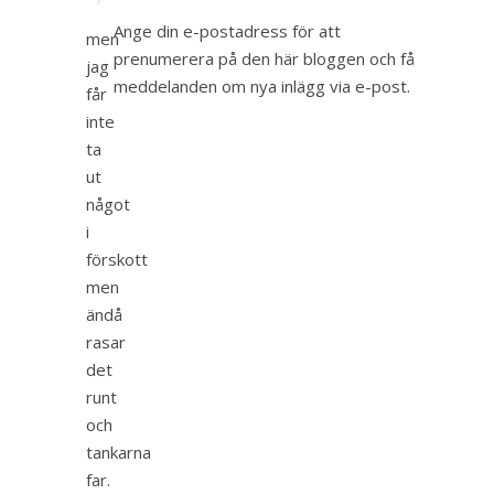
Ange din e-postadress för att
men
prenumerera på den här bloggen och få
jag
meddelanden om nya inlägg via e-post.
får
inte
ta
ut
något
i
förskott
men
ändå
rasar
det
runt
och
tankarna
far.