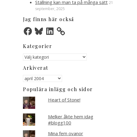
Ställning kan man ta på många sätt
21
september, 2025
Jag finns här också
Facebook
Bluesky
LinkedIn
Kategorier
Kategorier
Arkiverat
Arkiverat
Populära inlägg och sidor
Heart of Stone!
Melker åkte hem idag
#blogg100
Mina fem ovanor