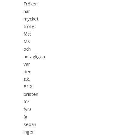
Fröken
har
mycket
troligt
fått
MS
och
antagligen
var
den
s.k.
B12
bristen
för
fyra
år
sedan
ingen