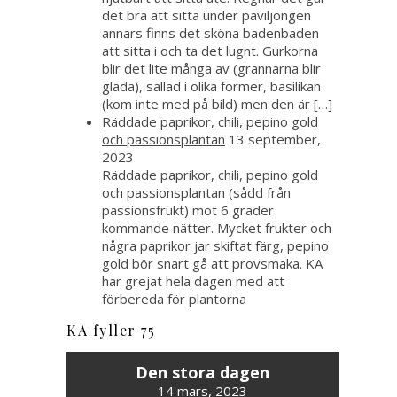
det bra att sitta under paviljongen
annars finns det sköna badenbaden
att sitta i och ta det lugnt. Gurkorna
blir det lite många av (grannarna blir
glada), sallad i olika former, basilikan
(kom inte med på bild) men den är […]
Räddade paprikor, chili, pepino gold
och passionsplantan
13 september,
2023
Räddade paprikor, chili, pepino gold
och passionsplantan (sådd från
passionsfrukt) mot 6 grader
kommande nätter. Mycket frukter och
några paprikor jar skiftat färg, pepino
gold bör snart gå att provsmaka. KA
har grejat hela dagen med att
förbereda för plantorna
KA fyller 75
Den stora dagen
14 mars, 2023