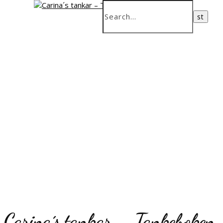
Carina´s tankar – Tankeboken