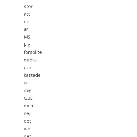
stor
att
det
är
MS.
Jag
försökte
mildra
och
kastade
ur
mig
GBS
men
nej
det
var
det