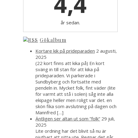
4,4
år sedan.
Gökalbum
Kortare kik på prideparaden
2 augusti,
2025
(22 kort finns att kika på) En kort
sväng in till stan för att kika på
prideparaden. Vi parkerade i
Sundbyberg och fortsatte med
pendeln in. Mycket folk, fint väder (lite
för varmt att stå i solen) såg inte alla
ekipage heller men roligt var det. en
skön fika som avslutning på dagen och
Mannfred […]
Äntligen ser altan ut som ”folk”
29 juli,
2025
Lite ordning har det blivit så nu är
njutbart att sitta ute. Regnar det går