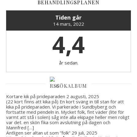
BEHANDLINGSPLANEN
Tiden går
14 mars, 2022
4,4
år sedan.
GÖKALBUM
Kortare kik på prideparaden
2 augusti, 2025
(22 kort finns att kika på) En kort sväng in till stan för att
kika på prideparaden. Vi parkerade i Sundbyberg och
fortsatte med pendeln in. Mycket folk, fint väder (lite för
varmt att stå i solen) såg inte alla ekipage heller men roligt
var det. en skön fika som avslutning på dagen och
Mannfred […]
Äntligen ser altan ut som ”folk”
29 juli, 2025