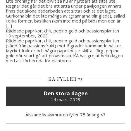
Lite ordning har det blivit så nu är njutbart att sitta ute.
Regnar det går det bra att sitta under paviljongen annars
finns det sköna badenbaden att sitta i och ta det lugnt.
Gurkorna blir det lite många av (grannarna blir glada), sallad
i olika former, basilikan (kom inte med på bild) men den är
[…]
Räddade paprikor, chili, pepino gold och passionsplantan
13 september, 2023
Räddade paprikor, chili, pepino gold och passionsplantan
(sådd från passionsfrukt) mot 6 grader kommande nätter.
Mycket frukter och några paprikor jar skiftat färg, pepino
gold bör snart gå att provsmaka. KA har grejat hela dagen
med att förbereda för plantorna
KA FYLLER 75
Den stora dagen
14 mars, 2023
Älskade livskamraten fyller 75 år ung <3