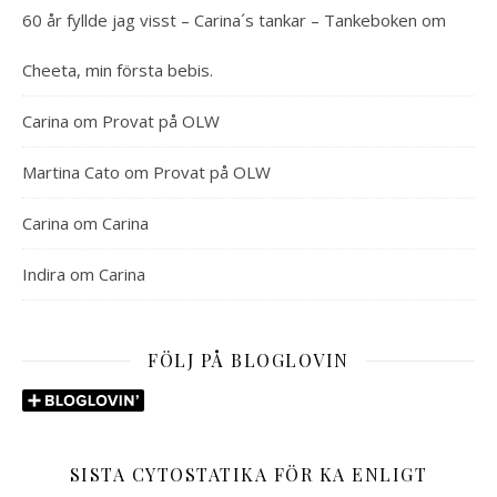
60 år fyllde jag visst – Carina´s tankar – Tankeboken
om
Cheeta, min första bebis.
Carina
om
Provat på OLW
Martina Cato
om
Provat på OLW
Carina
om
Carina
Indira
om
Carina
FÖLJ PÅ BLOGLOVIN
SISTA CYTOSTATIKA FÖR KA ENLIGT