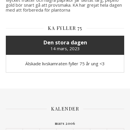
Mycket frukter och några paprikor jar skiftat färg, pepino
gold bör snart gå att provsmaka. KA har grejat hela dagen
med att förbereda för plantorna
KA FYLLER 75
Den stora dagen
14 mars, 2023
Älskade livskamraten fyller 75 år ung <3
KALENDER
mars 2006