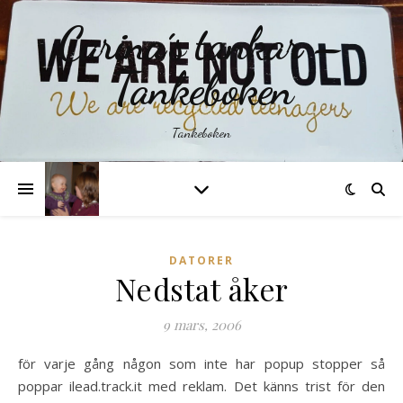
Carina´s tankar –
Tankeboken
Tankeboken
DATORER
Nedstat åker
9 mars, 2006
för varje gång någon som inte har popup stopper så
poppar ilead.track.it med reklam. Det känns trist för den