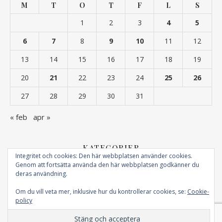
M
T
O
T
F
L
S
1
2
3
4
5
6
7
8
9
10
11
12
13
14
15
16
17
18
19
20
21
22
23
24
25
26
27
28
29
30
31
« feb
apr »
KATEGORIER
Integritet och cookies: Den här webbplatsen använder cookies.
Genom att fortsätta använda den här webbplatsen godkänner du
Kategorier
deras användning.
Om du vill veta mer, inklusive hur du kontrollerar cookies, se:
Cookie-
policy