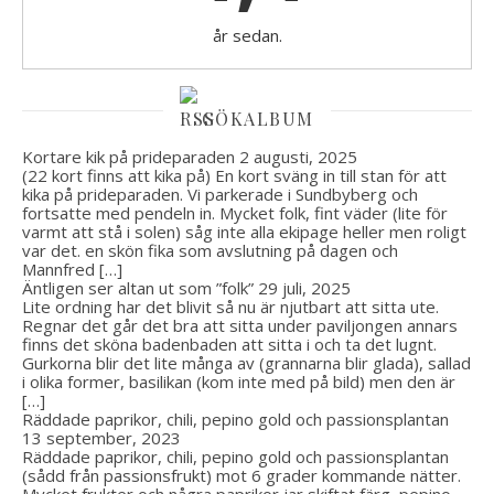
år sedan.
GÖKALBUM
Kortare kik på prideparaden
2 augusti, 2025
(22 kort finns att kika på) En kort sväng in till stan för att
kika på prideparaden. Vi parkerade i Sundbyberg och
fortsatte med pendeln in. Mycket folk, fint väder (lite för
varmt att stå i solen) såg inte alla ekipage heller men roligt
var det. en skön fika som avslutning på dagen och
Mannfred […]
Äntligen ser altan ut som ”folk”
29 juli, 2025
Lite ordning har det blivit så nu är njutbart att sitta ute.
Regnar det går det bra att sitta under paviljongen annars
finns det sköna badenbaden att sitta i och ta det lugnt.
Gurkorna blir det lite många av (grannarna blir glada), sallad
i olika former, basilikan (kom inte med på bild) men den är
[…]
Räddade paprikor, chili, pepino gold och passionsplantan
13 september, 2023
Räddade paprikor, chili, pepino gold och passionsplantan
(sådd från passionsfrukt) mot 6 grader kommande nätter.