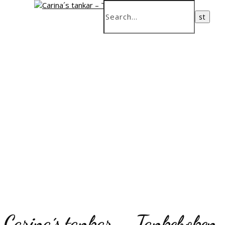
Carina´s tankar – Tankeboken