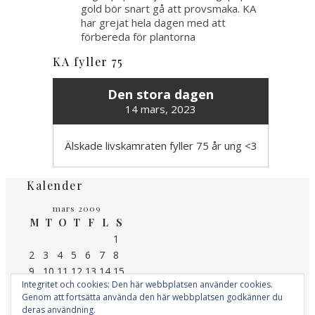
gold bör snart gå att provsmaka. KA
har grejat hela dagen med att
förbereda för plantorna
KA fyller 75
Den stora dagen
14 mars, 2023
Älskade livskamraten fyller 75 år ung <3
Kalender
mars 2009
M
T
O
T
F
L
S
1
2
3
4
5
6
7
8
9
10
11
12
13
14
15
Integritet och cookies: Den här webbplatsen använder cookies.
16
17
18
19
20
21
22
Genom att fortsätta använda den här webbplatsen godkänner du
23
24
25
26
27
28
29
deras användning.