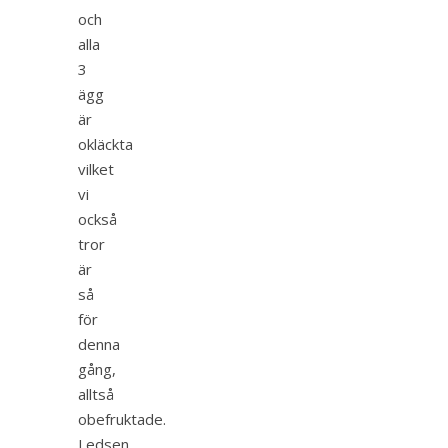
och
alla
3
ägg
är
okläckta
vilket
vi
också
tror
är
så
för
denna
gång,
alltså
obefruktade.
Ledsen