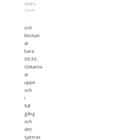
mars,
2009
/
och
klockan
är
bara
09:30.
Gökarna
är
uppe
och
i
full
gång
och
det
tjattras