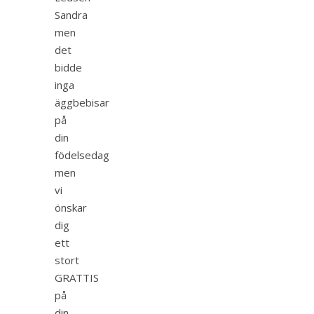
Sandra
men
det
bidde
inga
äggbebisar
på
din
födelsedag
men
vi
önskar
dig
ett
stort
GRATTIS
på
din