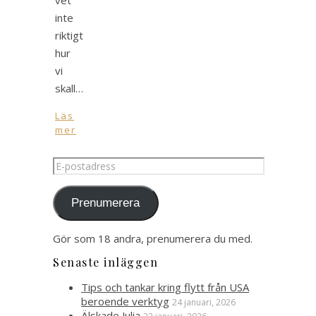
inte
riktigt
hur
vi
skall…
Läs
mer
E-
postadress
Prenumerera
Gör som 18 andra, prenumerera du med.
Senaste inläggen
Tips och tankar kring flytt från USA
beroende verktyg
24 januari, 2026
Älskade Julia