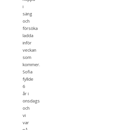
i
säng
och
försöka
ladda
inför
veckan
som
kommer.
Sofia
fyllde
6
år i
onsdags
och
vi
var
på