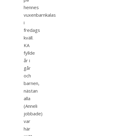
hennes
vuxenbarnkalas
i
fredags
kväll.
KA
fyllde
år i
går
och
barnen,
nästan
alla
(Anneli
jobbade)
var
här