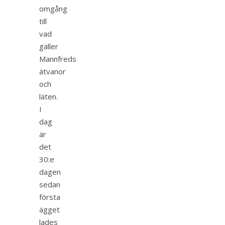
omgång
till
vad
gäller
Mannfreds
ätvanor
och
läten.
I
dag
är
det
30:e
dagen
sedan
första
ägget
lades