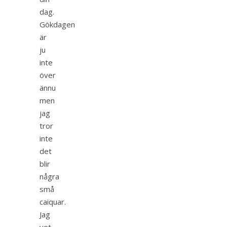
dag.
Gökdagen
är
ju
inte
över
ännu
men
jag
tror
inte
det
blir
några
små
caiquar.
Jag
vet