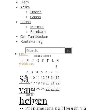
Hem
Afrika
Liberia
Ghana
Carina
Mormor
Barnbarn
Om Tankeboken
Kontakta mig
Livet
mars 2009
i
M
T
O
T
F
L
S
Gökboet
1
2
3
4
5
6
7
8
Så
9
10
11
12
13
14
15
16
17
18
19
20
21
22
var
23
24
25
26
27
28
29
30
31
helgen
« feb
apr »
Prenumerera på bloggen via