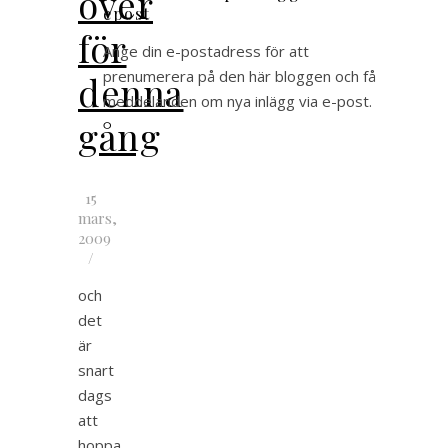
över
epost
för
Ange din e-postadress för att
prenumerera på den här bloggen och få
denna
meddelanden om nya inlägg via e-post.
gång
15
mars,
2009
/
och
det
är
snart
dags
att
hoppa