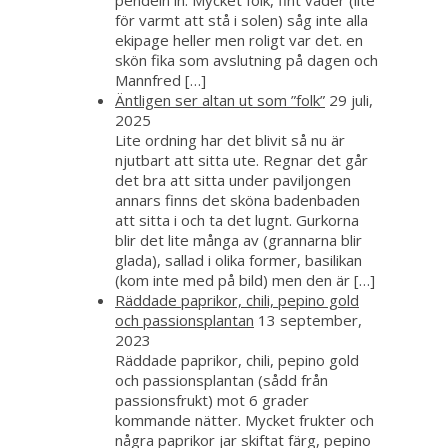
pendeln in. Mycket folk, fint väder (lite
för varmt att stå i solen) såg inte alla
ekipage heller men roligt var det. en
skön fika som avslutning på dagen och
Mannfred […]
Äntligen ser altan ut som ”folk”
29 juli,
2025
Lite ordning har det blivit så nu är
njutbart att sitta ute. Regnar det går
det bra att sitta under paviljongen
annars finns det sköna badenbaden
att sitta i och ta det lugnt. Gurkorna
blir det lite många av (grannarna blir
glada), sallad i olika former, basilikan
(kom inte med på bild) men den är […]
Räddade paprikor, chili, pepino gold
och passionsplantan
13 september,
2023
Räddade paprikor, chili, pepino gold
och passionsplantan (sådd från
passionsfrukt) mot 6 grader
kommande nätter. Mycket frukter och
några paprikor jar skiftat färg, pepino