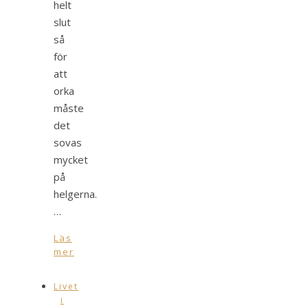
helt
slut
så
för
att
orka
måste
det
sovas
mycket
på
helgerna.
…
Läs
mer
Livet
i