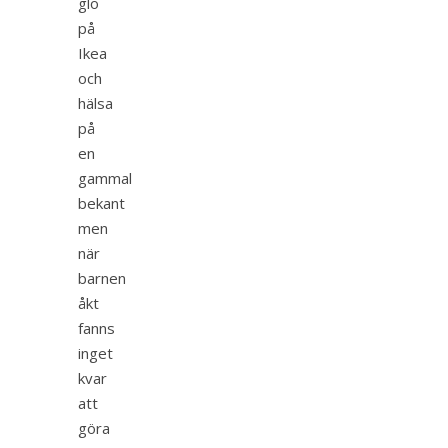
glo
på
Ikea
och
hälsa
på
en
gammal
bekant
men
när
barnen
åkt
fanns
inget
kvar
att
göra