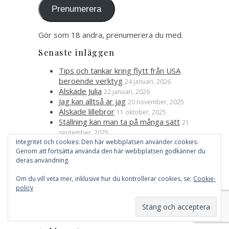
Prenumerera
Gör som 18 andra, prenumerera du med.
Senaste inläggen
Tips och tankar kring flytt från USA
beroende verktyg
24 januari, 2026
Älskade Julia
22 januari, 2026
Jag kan alltså är jag
20 november, 2025
Älskade lillebror
11 oktober, 2025
Ställning kan man ta på många sätt
21
september, 2025
Integritet och cookies: Den här webbplatsen använder cookies.
Jag finns här också
Genom att fortsätta använda den här webbplatsen godkänner du
deras användning.
Facebook
Bluesky
LinkedIn
Om du vill veta mer, inklusive hur du kontrollerar cookies, se:
Cookie-
policy
Kategorier
Kategorier