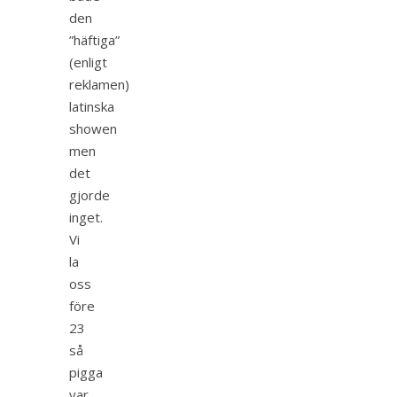
den
”häftiga”
(enligt
reklamen)
latinska
showen
men
det
gjorde
inget.
Vi
la
oss
före
23
så
pigga
var