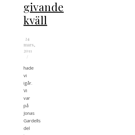
givande
kväll
24
mars,
2011
/
hade
vi
igår.
Vi
var
på
Jonas
Gardells
del