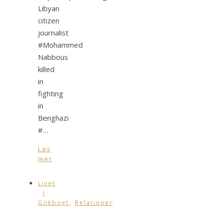
Libyan
citizen
journalist
#Mohammed
Nabbous
killed
in
fighting
in
Benghazi
#…
Läs
mer
Livet
i
,
Gökboet
Relationer