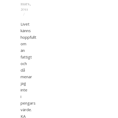
mars,
2011
/
Livet
känns
hoppfullt
om
än
fattigt
och
då
menar
jag
inte
i
pengars
värde.
KA