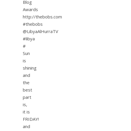
Blog
Awards
http://thebobs.com
#thebobs
@LibyaAlHurraTV
#libya
#
Sun
is
shining
and
the
best
part
is,
it is
FRIDAY!
and