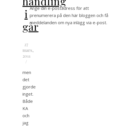
handling
Ange din e-postadress för att
i
prenumerera på den här bloggen och få
går
meddelanden om nya inlägg via e-post.
27
mars,
2011
/
men
det
gjorde
inget.
Både
KA
och
jag