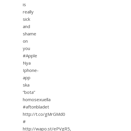
is
really
sick
and
shame
on
you
#Apple
Nya
Iphone-
app
ska
”bota”
homosexuella
#aftonbladet
http://t.co/gMrGMd0
#
http://wapo.st/ePVgR5,