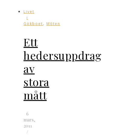
Livet
i
,
Gökboet
Möten
Ett
hedersuppdrag
av
stora
mått
6
mars,
2011
/