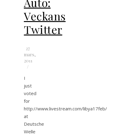
Auto:
Veckans
Twitter
27
mars,
2011
/
I
just
voted
for
http://www.livestream.com/libya17feb/
at
Deutsche
Welle