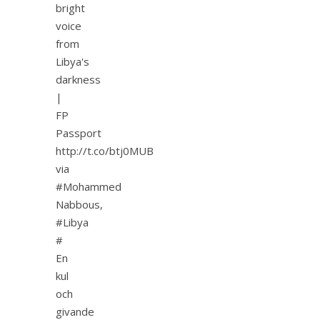
bright
voice
from
Libya's
darkness
|
FP
Passport
http://t.co/btj0MUB
via
#Mohammed
Nabbous,
#Libya
#
En
kul
och
givande