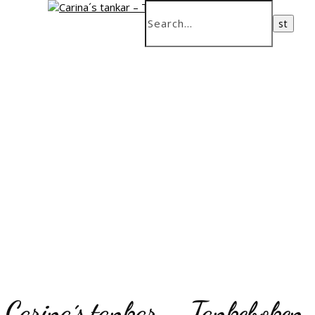
Carina´s tankar – Tankeboken