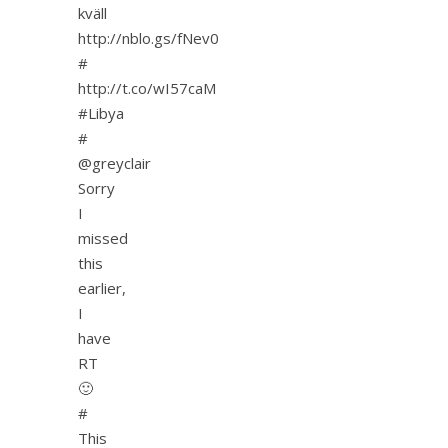
kväll
http://nblo.gs/fNev0
#
http://t.co/wI57caM
#Libya
#
@greyclair
Sorry
I
missed
this
earlier,
I
have
RT
🙂
#
This