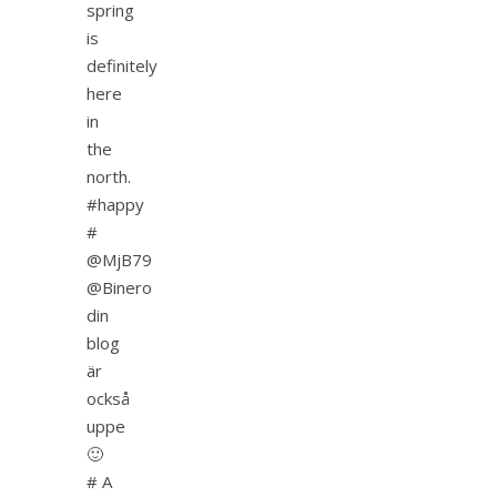
spring
is
definitely
here
in
the
north.
#happy
#
@MjB79
@Binero
din
blog
är
också
uppe
🙂
# A