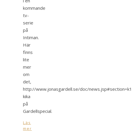
i en
kommande
tv-
serie
på
Intiman.
Här
finns
lite
mer
om
det,
http://www.jonasgardell.se/doc/news.jsp#section=k1
kika
på
Gardellspecial.
Läs
mer