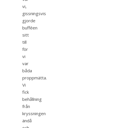
vi,
gissningsvis
gjorde
bufféen
sitt
till
för
vi
var
båda
proppmätta.
Vi
fick
behållning
från
kryssningen
ändå
och