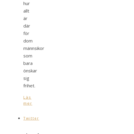
hur
allt
är
där
för
dom
männsikor
som
bara
önskar
sig
frihet.
Läs
mer
Twitter