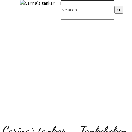
Carina´s tankar – Tankeboken