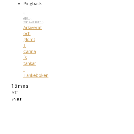
Pingback:
6
april,
2014 at 08:15
Arkiverat
och
glömt
|
Carina
´s
tankar
-
Tankeboken
Lämna
ett
svar