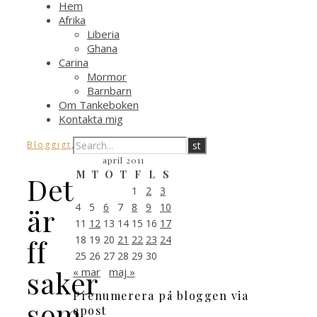
Hem
Afrika
Liberia
Ghana
Carina
Mormor
Barnbarn
Om Tankeboken
Kontakta mig
,
Bloggigt
Wordpress
april 2011
M
T
O
T
F
L
S
Det
1
2
3
4
5
6
7
8
9
10
är
11
12
13
14
15
16
17
18
19
20
21
22
23
24
ff
25
26
27
28
29
30
saker
« mar
maj »
Prenumerera på bloggen via
som
epost