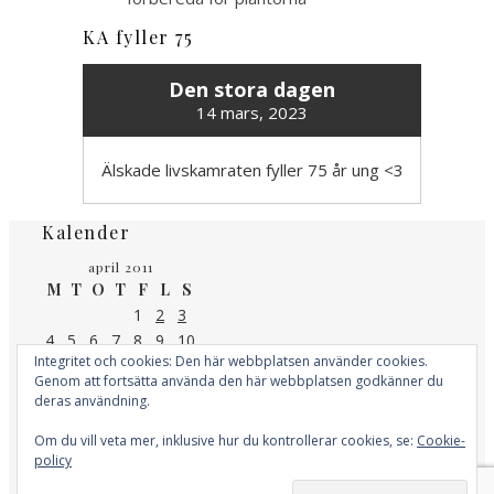
KA fyller 75
Den stora dagen
14 mars, 2023
Älskade livskamraten fyller 75 år ung <3
Kalender
april 2011
M
T
O
T
F
L
S
1
2
3
4
5
6
7
8
9
10
Integritet och cookies: Den här webbplatsen använder cookies.
11
12
13
14
15
16
17
Genom att fortsätta använda den här webbplatsen godkänner du
18
19
20
21
22
23
24
deras användning.
25
26
27
28
29
30
« mar
maj »
Om du vill veta mer, inklusive hur du kontrollerar cookies, se:
Cookie-
policy
Kategorier