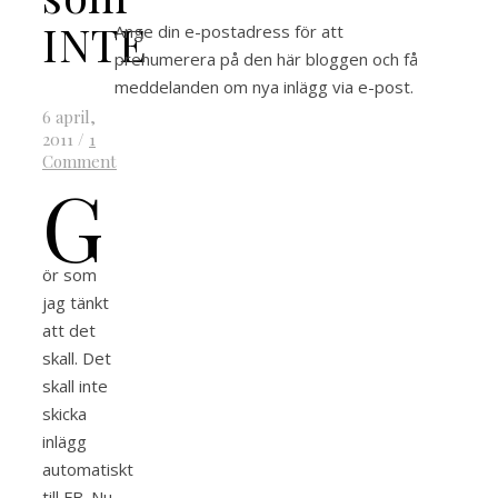
INTE
Ange din e-postadress för att
prenumerera på den här bloggen och få
meddelanden om nya inlägg via e-post.
6 april,
2011
/
1
Comment
g
ör som
jag tänkt
att det
skall. Det
skall inte
skicka
inlägg
automatiskt
till FB. Nu