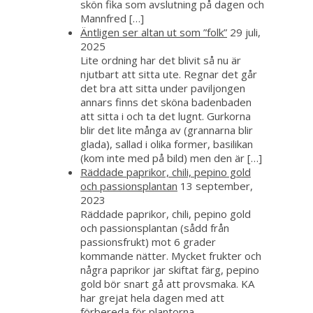
skön fika som avslutning på dagen och
Mannfred […]
Äntligen ser altan ut som ”folk”
29 juli,
2025
Lite ordning har det blivit så nu är
njutbart att sitta ute. Regnar det går
det bra att sitta under paviljongen
annars finns det sköna badenbaden
att sitta i och ta det lugnt. Gurkorna
blir det lite många av (grannarna blir
glada), sallad i olika former, basilikan
(kom inte med på bild) men den är […]
Räddade paprikor, chili, pepino gold
och passionsplantan
13 september,
2023
Räddade paprikor, chili, pepino gold
och passionsplantan (sådd från
passionsfrukt) mot 6 grader
kommande nätter. Mycket frukter och
några paprikor jar skiftat färg, pepino
gold bör snart gå att provsmaka. KA
har grejat hela dagen med att
förbereda för plantorna