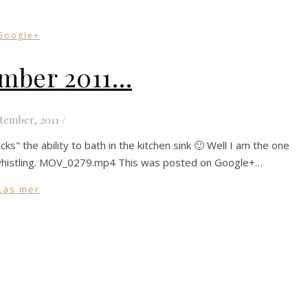
Google+
ember 2011…
tember, 2011
/
" the ability to bath in the kitchen sink 🙂 Well I am the one
r whistling. MOV_0279.mp4 This was posted on Google+…
Läs mer