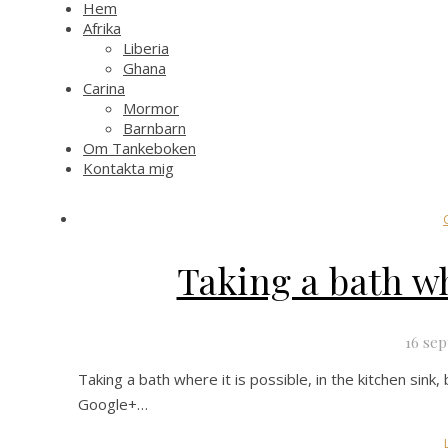
Hem
Afrika
Liberia
Ghana
Carina
Mormor
Barnbarn
Om Tankeboken
Kontakta mig
Taking a bath wh
16 sep
Taking a bath where it is possible, in the kitchen si
Google+…