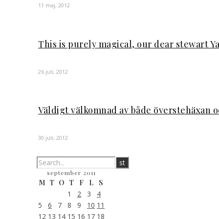
11 maj, 2012
This is purely magical, our dear stewart Y
26 juli, 2012
Väldigt välkomnad av både överstehäxan o
30 juli, 2012
september 2011
M
T
O
T
F
L
S
1
2
3
4
5
6
7
8
9
10
11
12
13
14
15
16
17
18