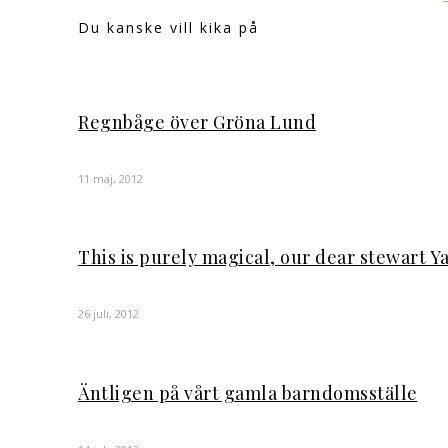
Du kanske vill kika på
Regnbåge över Gröna Lund
11 maj, 2012
This is purely magical, our dear stewart Y
26 juli, 2012
Äntligen på vårt gamla barndomsställe