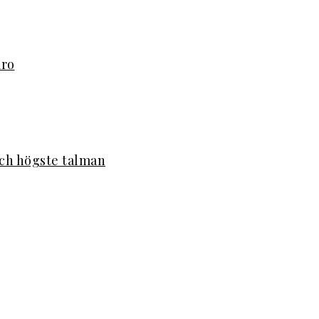
aro
ch högste talman