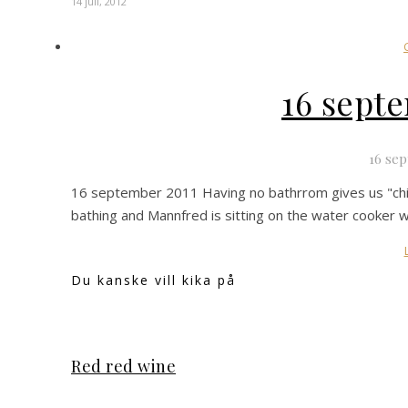
14 juli, 2012
16 sept
16 sep
16 september 2011 Having no bathrrom gives us "chicks
bathing and Mannfred is sitting on the water cooke
Du kanske vill kika på
Red red wine