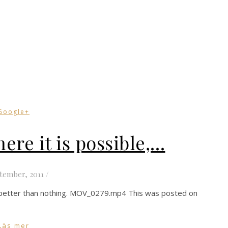
Google+
ere it is possible,…
tember, 2011
/
nk, better than nothing. MOV_0279.mp4 This was posted on
Läs mer