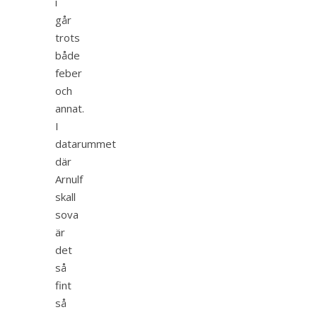
i
går
trots
både
feber
och
annat.
I
datarummet
där
Arnulf
skall
sova
är
det
så
fint
så