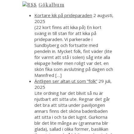
Gökalbum
Kortare kik på prideparaden
2 augusti,
2025
(22 kort finns att kika på) En kort
sväng in till stan för att kika på
prideparaden. Vi parkerade i
Sundbyberg och fortsatte med
pendeln in. Mycket folk, fint väder (lite
för varmt att stå i solen) såg inte alla
ekipage heller men roligt var det. en
skön fika som avslutning på dagen och
Mannfred […]
Äntligen ser altan ut som ”folk”
29 juli,
2025
Lite ordning har det blivit så nu är
njutbart att sitta ute. Regnar det går
det bra att sitta under paviljongen
annars finns det sköna badenbaden
att sitta i och ta det lugnt. Gurkorna
blir det lite många av (grannarna blir
glada), sallad i olika former, basilikan