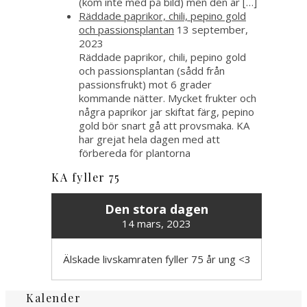
(kom inte med på bild) men den är […]
Räddade paprikor, chili, pepino gold
och passionsplantan
13 september,
2023
Räddade paprikor, chili, pepino gold
och passionsplantan (sådd från
passionsfrukt) mot 6 grader
kommande nätter. Mycket frukter och
några paprikor jar skiftat färg, pepino
gold bör snart gå att provsmaka. KA
har grejat hela dagen med att
förbereda för plantorna
KA fyller 75
Den stora dagen
14 mars, 2023
Älskade livskamraten fyller 75 år ung <3
Kalender