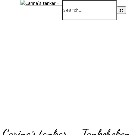
Carina´s tankar – Tankeboken