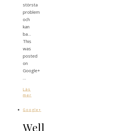
största
problem
och
kan
ba…
This
was
posted
on
Google+
…
Läs
mer
Google+
Well