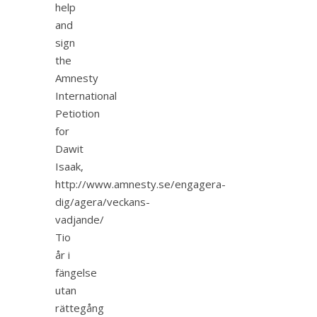
help
and
sign
the
Amnesty
International
Petiotion
for
Dawit
Isaak,
http://www.amnesty.se/engagera-
dig/agera/veckans-
vadjande/
Tio
år i
fängelse
utan
rättegång