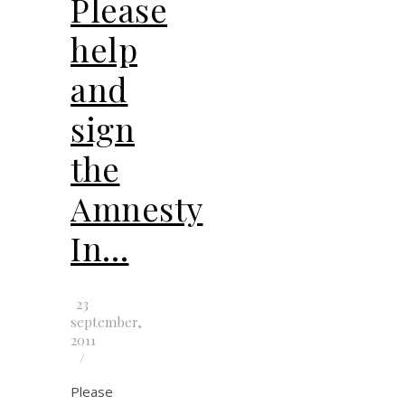
Please
help
and
sign
the
Amnesty
In…
23
september,
2011
/
Please