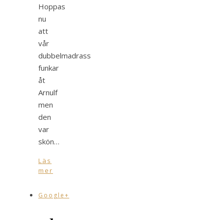
Hoppas
nu
att
vår
dubbelmadrass
funkar
åt
Arnulf
men
den
var
skön…
Läs
mer
Google+