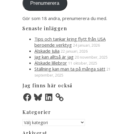
Prenumerera
Gör som 18 andra, prenumerera du med.
Senaste inläggen
Tips och tankar kring flytt från USA
beroende verktyg
24 januari, 2026
Älskade Julia
22 januari, 2026
Jag kan alltså är jag
20 november, 2025
Älskade lillebror
11 oktober, 2025
Ställning kan man ta på många sätt
21
september, 2025
Jag finns här också
Facebook
Bluesky
LinkedIn
Kategorier
Kategorier
Arkiverat