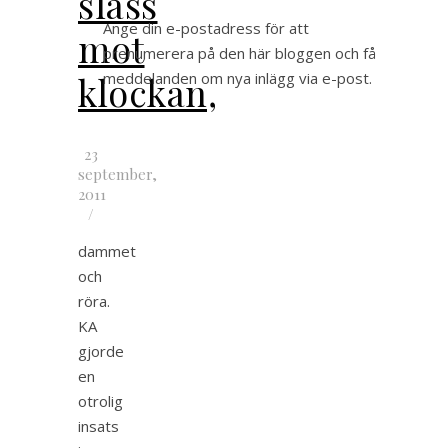
slåss
Ange din e-postadress för att
mot
prenumerera på den här bloggen och få
klockan,
meddelanden om nya inlägg via e-post.
23
september,
2011
/
dammet
och
röra.
KA
gjorde
en
otrolig
insats