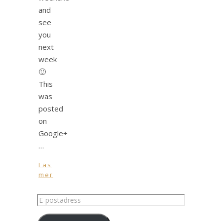
and
see
you
next
week
🙂
This
was
posted
on
Google+
…
Läs
mer
E-
postadress