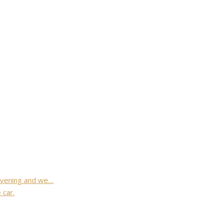
evening and we…
 car.