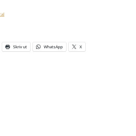
tal
Skriv ut
WhatsApp
X