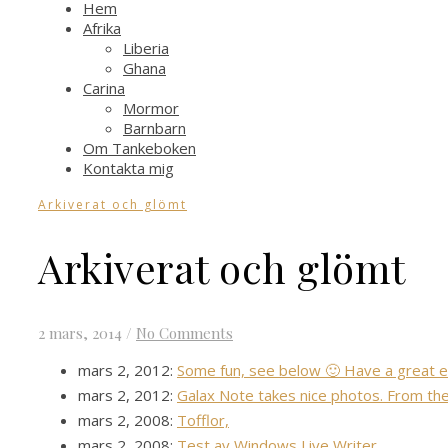
Hem
Afrika
Liberia
Ghana
Carina
Mormor
Barnbarn
Om Tankeboken
Kontakta mig
Arkiverat och glömt
Arkiverat och glömt
2 mars, 2014
/
No Comments
mars 2, 2012:
Some fun, see below 🙂 Have a great 
mars 2, 2012:
Galax Note takes nice photos. From the
mars 2, 2008:
Tofflor,
mars 2, 2008:
Test av Windows Live Writer