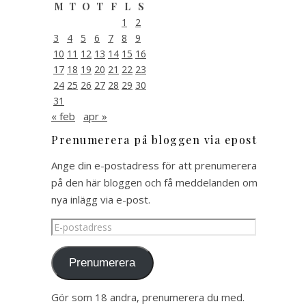
M
T
O
T
F
L
S
1
2
3
4
5
6
7
8
9
10
11
12
13
14
15
16
17
18
19
20
21
22
23
24
25
26
27
28
29
30
31
« feb
apr »
Prenumerera på bloggen via epost
Ange din e-postadress för att prenumerera
på den här bloggen och få meddelanden om
nya inlägg via e-post.
E-
postadress
Prenumerera
Gör som 18 andra, prenumerera du med.