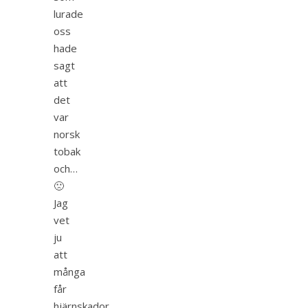
lurade
oss
hade
sagt
att
det
var
norsk
tobak
och…
🙁
Jag
vet
ju
att
många
får
hjärnskador,