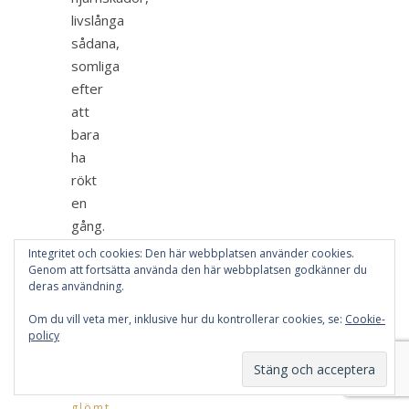
livslånga
sådana,
somliga
efter
att
bara
ha
rökt
en
gång.
Det
Integritet och cookies: Den här webbplatsen använder cookies.
Genom att fortsätta använda den här webbplatsen godkänner du
finns…
deras användning.
Läs
Om du vill veta mer, inklusive hur du kontrollerar cookies, se:
Cookie-
mer
policy
Arkiverat
och
glömt