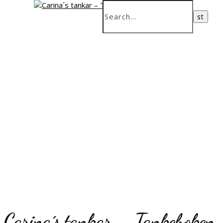
Carina´s tankar – Tankeboken