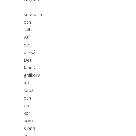
i
snösörja
och
kallt
var
det
också.
Det
fanns
grillkorv
att
köpa
och
en
kör
som
sjöng
in