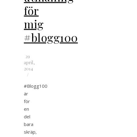
för
mig
#blogg100
29
april,
2014
/
#Blogg100
är
för
en
del
bara
skräp,