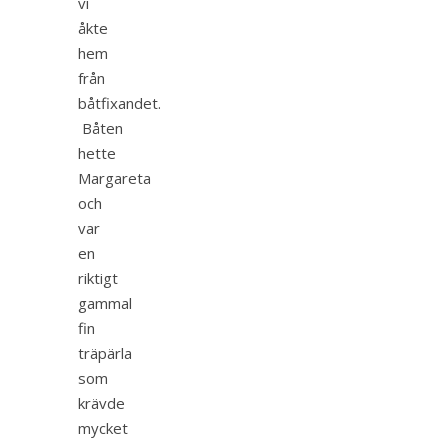
vi
åkte
hem
från
båtfixandet.
Båten
hette
Margareta
och
var
en
riktigt
gammal
fin
träpärla
som
krävde
mycket