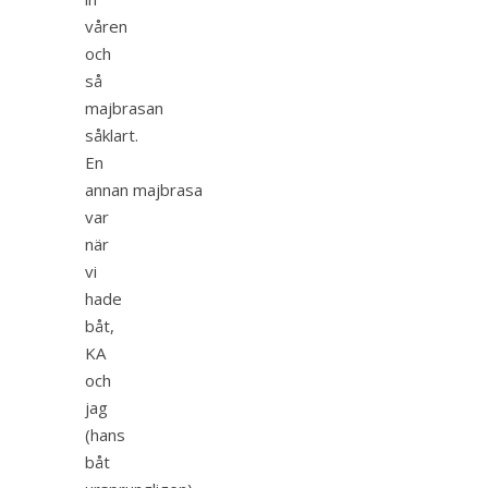
våren
och
så
majbrasan
såklart.
En
annan majbrasa
var
när
vi
hade
båt,
KA
och
jag
(hans
båt