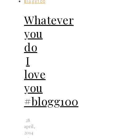
Blogg100
Whatever
you
do
I
love
you
#blogg100
28
april,
2014