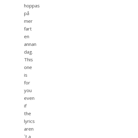
hoppas
på
mer
fart
en
annan
dag.
This
one
is
for
you
even
if
the
lyrics
aren
´t a