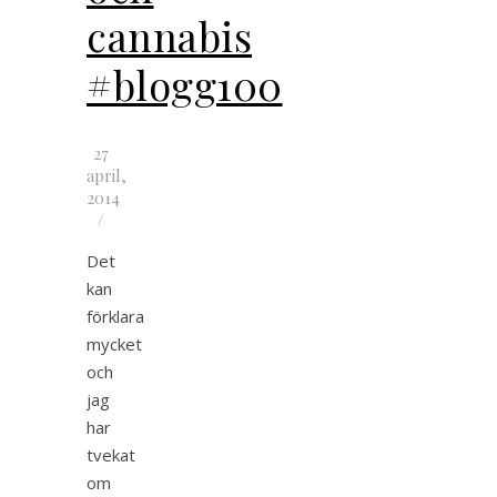
cannabis
#blogg100
27
april,
2014
/
Det
kan
förklara
mycket
och
jag
har
tvekat
om