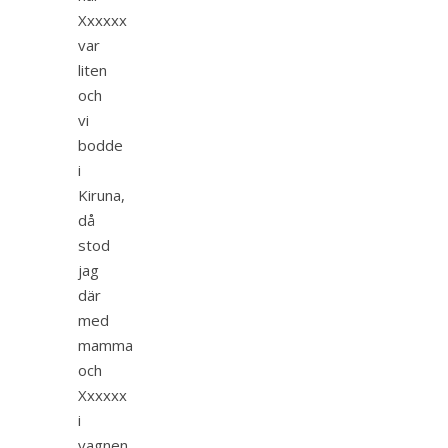
Xxxxxx
var
liten
och
vi
bodde
i
Kiruna,
då
stod
jag
där
med
mamma
och
Xxxxxx
i
vagnen