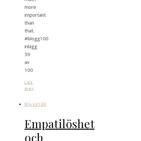
more
important
than
that.
#blogg100
inlägg
59
av
100
Läs
mer
Blogg100
Empatilöshet
och