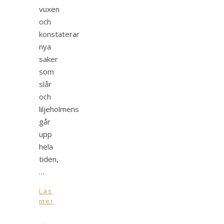
vuxen
och
konstaterar
nya
saker
som
slår
och
liljeholmens
går
upp
hela
tiden,
…
Läs
mer