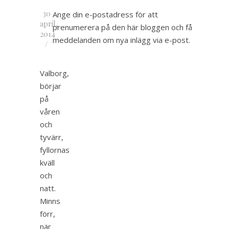
30
Ange din e-postadress för att
april,
prenumerera på den här bloggen och få
2014
meddelanden om nya inlägg via e-post.
/
Valborg,
börjar
på
våren
och
tyvärr,
fyllornas
kväll
och
natt.
Minns
förr,
när