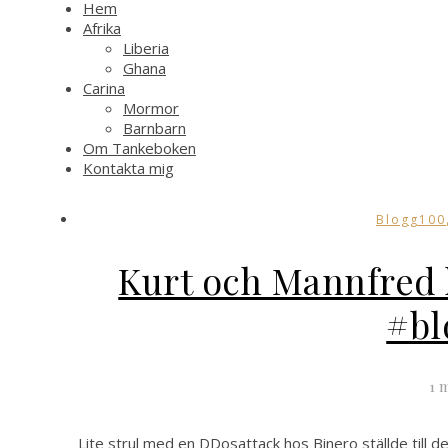
Hem
Afrika
Liberia
Ghana
Carina
Mormor
Barnbarn
Om Tankeboken
Kontakta mig
Blogg100
Kurt och Mannfred h
#bl
1 
Lite strul med en DDosattack hos Binero ställde till de