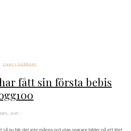
,
Livet i Gökboet
ar fått sin första bebis
ogg100
mars, 2015
/
t så nu blir det inte många ord utan snarare bilder på ett litet