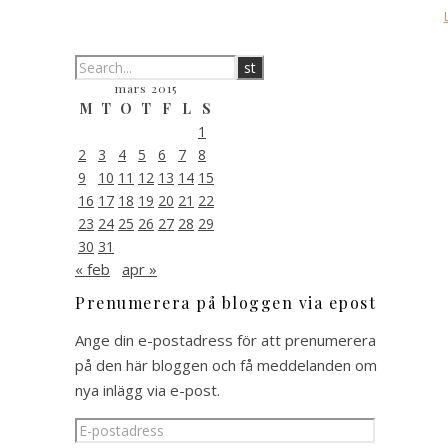
mars 2015
M
T
O
T
F
L
S
1
2
3
4
5
6
7
8
9
10
11
12
13
14
15
16
17
18
19
20
21
22
23
24
25
26
27
28
29
30
31
« feb
apr »
Prenumerera på bloggen via epost
Ange din e-postadress för att prenumerera
på den här bloggen och få meddelanden om
nya inlägg via e-post.
E-