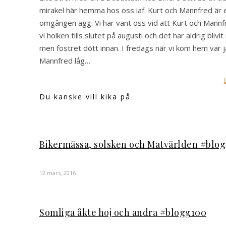
mirakel här hemma hos oss iaf. Kurt och Mannfred ä
omgången ägg. Vi har vant oss vid att Kurt och Mannf
vi holken tills slutet på augusti och det har aldrig bli
men fostret dött innan. I fredags när vi kom hem var j
Mannfred låg…
Du kanske vill kika på
Bikermässa, solsken och Matvärlden #blo
12 mars, 2016
Somliga åkte hoj och andra #blogg100