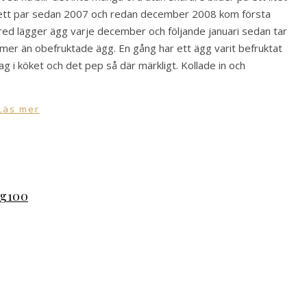
r ett par sedan 2007 och redan december 2008 kom första
red lägger ägg varje december och följande januari sedan tar
vit mer än obefruktade ägg. En gång har ett ägg varit befruktat
ag i köket och det pep så där märkligt. Kollade in och
Läs mer
gg100