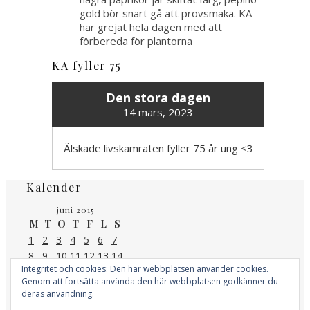
gold bör snart gå att provsmaka. KA
har grejat hela dagen med att
förbereda för plantorna
KA fyller 75
Den stora dagen
14 mars, 2023
Älskade livskamraten fyller 75 år ung <3
Kalender
juni 2015
M
T
O
T
F
L
S
1
2
3
4
5
6
7
8
9
10
11
12
13
14
Integritet och cookies: Den här webbplatsen använder cookies.
15
16
17
18
19
20
21
Genom att fortsätta använda den här webbplatsen godkänner du
22
23
24
25
26
27
28
deras användning.
29
30