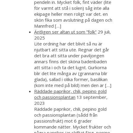
pendeln in. Mycket folk, fint väder (lite
för varmt att stå i solen) såg inte alla
ekipage heller men roligt var det. en
skön fika som avslutning på dagen och
Mannfred […]
Äntligen ser altan ut som ”folk”
29 juli,
2025
Lite ordning har det blivit så nu är
njutbart att sitta ute. Regnar det går
det bra att sitta under paviljongen
annars finns det sköna badenbaden
att sitta i och ta det lugnt. Gurkorna
blir det lite många av (grannarna blir
glada), sallad i olika former, basilikan
(kom inte med på bild) men den är […]
Räddade paprikor, chili, pepino gold
och passionsplantan
13 september,
2023
Räddade paprikor, chili, pepino gold
och passionsplantan (sådd från
passionsfrukt) mot 6 grader
kommande nätter. Mycket frukter och
några paprikor jar skiftat färg, pepino