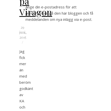
på
Ange din e-postadress för att
Viragon
prenumerera på den här bloggen och få
meddelanden om nya inlägg via e-post.
29
juni,
2015
/
Jag
fick
mer
än
med
beröm
godkänt
av
KA
och