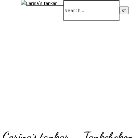
Carina´s tankar – Tankeboken