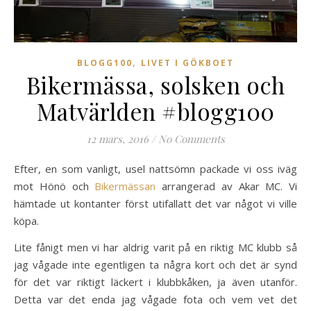
,
BLOGG100
LIVET I GÖKBOET
Bikermässa, solsken och
Matvärlden #blogg100
12 mars, 2016
/
No Comments
Efter, en som vanligt, usel nattsömn packade vi oss iväg
mot Hönö och
Bikermässan
arrangerad av Akar MC. Vi
hämtade ut kontanter först utifallatt det var något vi ville
köpa.
Lite fånigt men vi har aldrig varit på en riktig MC klubb så
jag vågade inte egentligen ta några kort och det är synd
för det var riktigt läckert i klubbkåken, ja även utanför.
Detta var det enda jag vågade fota och vem vet det