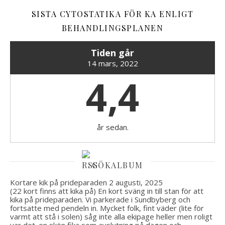
SISTA CYTOSTATIKA FÖR KA ENLIGT
BEHANDLINGSPLANEN
Tiden går
14 mars, 2022
4,4
år sedan.
GÖKALBUM
Kortare kik på prideparaden
2 augusti, 2025
(22 kort finns att kika på) En kort sväng in till stan för att
kika på prideparaden. Vi parkerade i Sundbyberg och
fortsatte med pendeln in. Mycket folk, fint väder (lite för
varmt att stå i solen) såg inte alla ekipage heller men roligt
var det. en skön fika som avslutning på dagen och