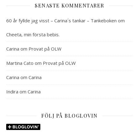
SENASTE KOMMENTARER
60 år fyllde jag visst – Carina´s tankar – Tankeboken
om
Cheeta, min första bebis.
Carina
om
Provat på OLW
Martina Cato
om
Provat på OLW
Carina
om
Carina
Indira
om
Carina
FÖLJ PÅ BLOGLOVIN