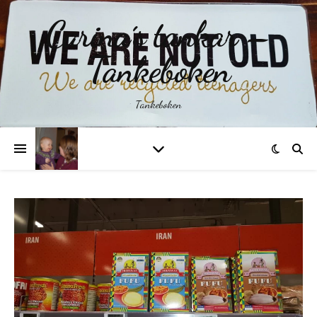
Carina´s tankar –
Tankeboken
Tankeboken