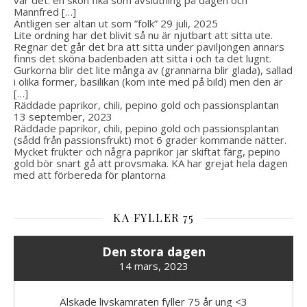
Mannfred […]
Äntligen ser altan ut som ”folk”
29 juli, 2025
Lite ordning har det blivit så nu är njutbart att sitta ute.
Regnar det går det bra att sitta under paviljongen annars
finns det sköna badenbaden att sitta i och ta det lugnt.
Gurkorna blir det lite många av (grannarna blir glada), sallad
i olika former, basilikan (kom inte med på bild) men den är
[…]
Räddade paprikor, chili, pepino gold och passionsplantan
13 september, 2023
Räddade paprikor, chili, pepino gold och passionsplantan
(sådd från passionsfrukt) mot 6 grader kommande nätter.
Mycket frukter och några paprikor jar skiftat färg, pepino
gold bör snart gå att provsmaka. KA har grejat hela dagen
med att förbereda för plantorna
KA FYLLER 75
Den stora dagen
14 mars, 2023
Älskade livskamraten fyller 75 år ung <3