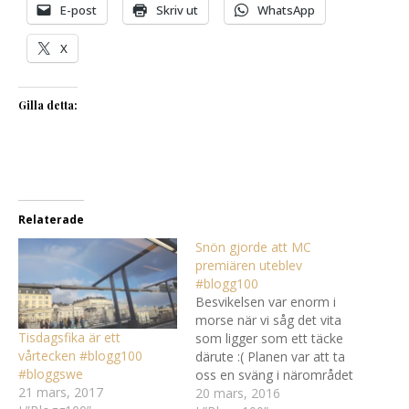
E-post
Skriv ut
WhatsApp
X
Gilla detta:
Relaterade
Snön gjorde att MC
premiären uteblev
#blogg100
Besvikelsen var enorm i
morse när vi såg det vita
Tisdagsfika är ett
som ligger som ett täcke
vårtecken #blogg100
därute :( Planen var att ta
#bloggswe
oss en sväng i närområdet
21 mars, 2017
men väglaget gjorde inte
20 mars, 2016