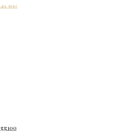
Läs mer
ogg100