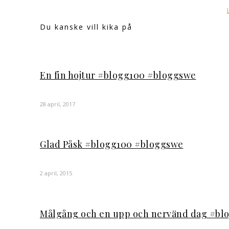
Du kanske vill kika på
En fin hojtur #blogg100 #bloggswe
28 april, 2017
Glad Påsk #blogg100 #bloggswe
2 april, 2015
Målgång och en upp och nervänd dag #bl