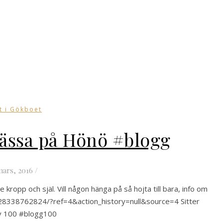
t i Gökboet
ässa på Hönö #blogg
mars, 2016
/
ropp och själ. Vill någon hänga på så hojta till bara, info om
8338762824/?ref=4&action_history=null&source=4 Sitter
 av 100 #blogg100