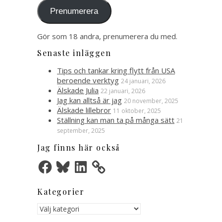
Prenumerera
Gör som 18 andra, prenumerera du med.
Senaste inläggen
Tips och tankar kring flytt från USA
beroende verktyg
24 januari, 2026
Älskade Julia
22 januari, 2026
Jag kan alltså är jag
20 november, 2025
Älskade lillebror
11 oktober, 2025
Ställning kan man ta på många sätt
21
september, 2025
Jag finns här också
Facebook
Bluesky
LinkedIn
Kategorier
Kategorier