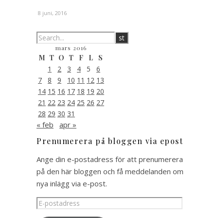
8 juni, 2016
mars 2016
M
T
O
T
F
L
S
1
2
3
4
5
6
7
8
9
10
11
12
13
14
15
16
17
18
19
20
21
22
23
24
25
26
27
28
29
30
31
« feb
apr »
Prenumerera på bloggen via epost
Ange din e-postadress för att prenumerera
på den här bloggen och få meddelanden om
nya inlägg via e-post.
E-
postadress