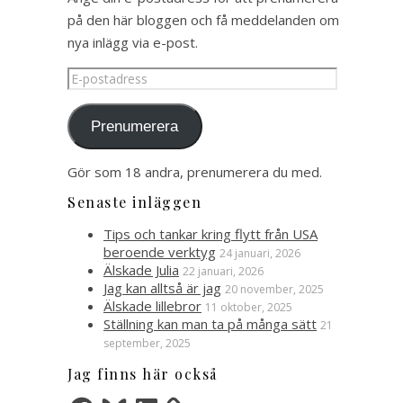
på den här bloggen och få meddelanden om
nya inlägg via e-post.
E-
postadress
Prenumerera
Gör som 18 andra, prenumerera du med.
Senaste inläggen
Tips och tankar kring flytt från USA
beroende verktyg
24 januari, 2026
Älskade Julia
22 januari, 2026
Jag kan alltså är jag
20 november, 2025
Älskade lillebror
11 oktober, 2025
Ställning kan man ta på många sätt
21
september, 2025
Jag finns här också
Facebook
Bluesky
LinkedIn