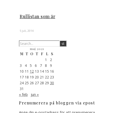
Rullistan som är
5 juli, 2014
maj 2021
M
T
O
T
F
L
S
1
2
3
4
5
6
7
8
9
10
11
12
13
14
15
16
17
18
19
20
21
22
23
24
25
26
27
28
29
30
31
« feb
jun »
Prenumerera på bloggen via epost
Ange din e-postadress för att prenumerera