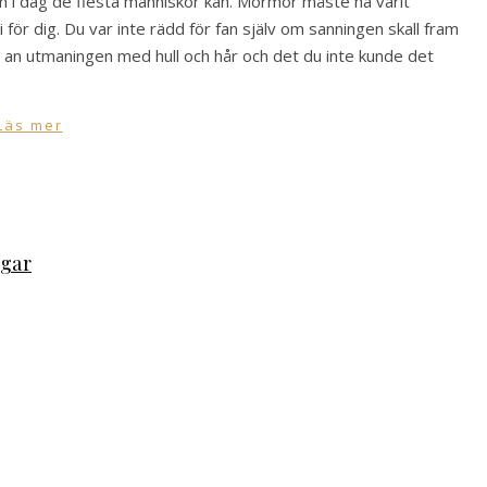
om i dag de flesta människor kan. Mormor måste ha varit
li för dig. Du var inte rädd för fan själv om sanningen skall fram
 an utmaningen med hull och hår och det du inte kunde det
Läs mer
ngar