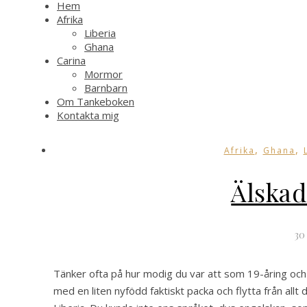
Hem
Afrika
Liberia
Ghana
Carina
Mormor
Barnbarn
Om Tankeboken
Kontakta mig
,
,
Afrika
Ghana
Älska
30
Tänker ofta på hur modig du var att som 19-åring och
med en liten nyfödd faktiskt packa och flytta från allt