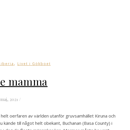
,
Liberia
Livet i Gökboet
de mamma
 maj, 2021
/
 helt oerfaren av världen utanför gruvsamhället Kiruna och
 du kände till något helt obekant, Buchanan (Basa County) i