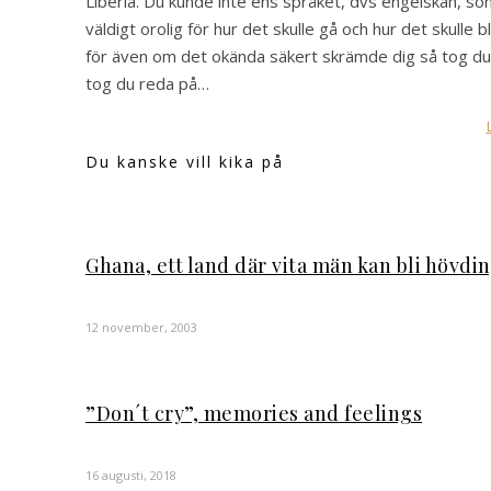
Liberia. Du kunde inte ens språket, dvs engelskan, s
väldigt orolig för hur det skulle gå och hur det skulle b
för även om det okända säkert skrämde dig så tog du
tog du reda på…
Du kanske vill kika på
Ghana, ett land där vita män kan bli hövdi
12 november, 2003
”Don´t cry”, memories and feelings
16 augusti, 2018