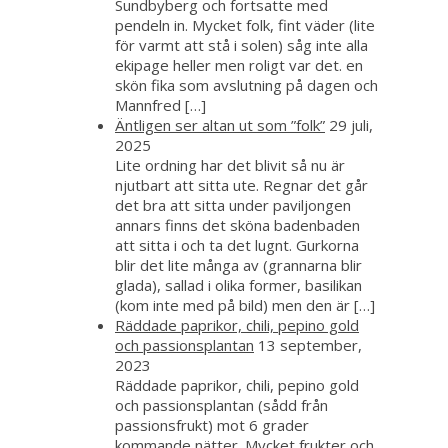
Sundbyberg och fortsatte med
pendeln in. Mycket folk, fint väder (lite
för varmt att stå i solen) såg inte alla
ekipage heller men roligt var det. en
skön fika som avslutning på dagen och
Mannfred […]
Äntligen ser altan ut som ”folk”
29 juli,
2025
Lite ordning har det blivit så nu är
njutbart att sitta ute. Regnar det går
det bra att sitta under paviljongen
annars finns det sköna badenbaden
att sitta i och ta det lugnt. Gurkorna
blir det lite många av (grannarna blir
glada), sallad i olika former, basilikan
(kom inte med på bild) men den är […]
Räddade paprikor, chili, pepino gold
och passionsplantan
13 september,
2023
Räddade paprikor, chili, pepino gold
och passionsplantan (sådd från
passionsfrukt) mot 6 grader
kommande nätter. Mycket frukter och