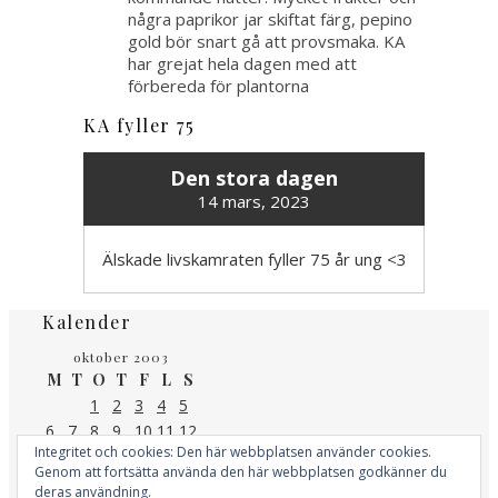
några paprikor jar skiftat färg, pepino
gold bör snart gå att provsmaka. KA
har grejat hela dagen med att
förbereda för plantorna
KA fyller 75
Den stora dagen
14 mars, 2023
Älskade livskamraten fyller 75 år ung <3
Kalender
oktober 2003
M
T
O
T
F
L
S
1
2
3
4
5
6
7
8
9
10
11
12
Integritet och cookies: Den här webbplatsen använder cookies.
13
14
15
16
17
18
19
Genom att fortsätta använda den här webbplatsen godkänner du
20
21
22
23
24
25
26
deras användning.