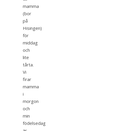
mamma
(bor
på
Hisingen)
för
middag
och
lite
tårta.
Vi
firar
mamma
i
morgon
och
min
födelsedag
är