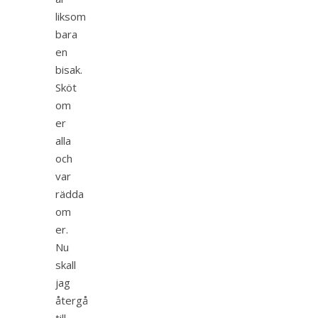
liksom
bara
en
bisak.
Sköt
om
er
alla
och
var
rädda
om
er.
Nu
skall
jag
återgå
till