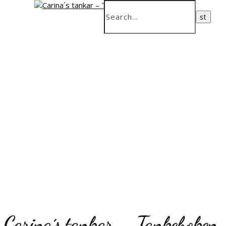
Carina´s tankar – Tankeboken