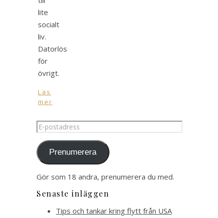
lite
socialt
liv.
Datorlös
för
övrigt.
Läs
mer
E-
postadress
Prenumerera
Gör som 18 andra, prenumerera du med.
Senaste inläggen
Tips och tankar kring flytt från USA