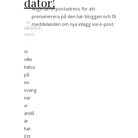
dator!
Ange din e-postadress för att
prenumerera på den här bloggen och få
11
meddelanden om nya inlägg via e-post.
oktober,
2003
/
Vi
ville
hälsa
på
en
sväng
när
vi
ändå
är
här.
Ett