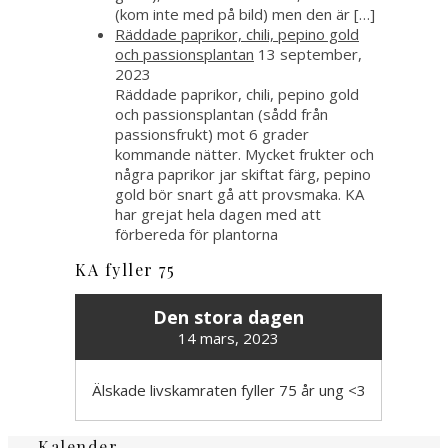
(kom inte med på bild) men den är […]
Räddade paprikor, chili, pepino gold
och passionsplantan
13 september,
2023
Räddade paprikor, chili, pepino gold
och passionsplantan (sådd från
passionsfrukt) mot 6 grader
kommande nätter. Mycket frukter och
några paprikor jar skiftat färg, pepino
gold bör snart gå att provsmaka. KA
har grejat hela dagen med att
förbereda för plantorna
KA fyller 75
Den stora dagen
14 mars, 2023
Älskade livskamraten fyller 75 år ung <3
Kalender