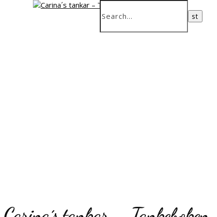
Carina´s tankar – Tankeboken