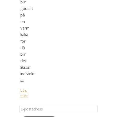
blir
godast
på
en
varm
kaka
för
då
blir
det
liksom
indränkt
i…
Läs
mer
E-
postadress