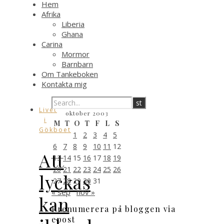
Hem
Afrika
Liberia
Ghana
Carina
Mormor
Barnbarn
Om Tankeboken
Kontakta mig
Livet
oktober 2003
i
M
T
O
T
F
L
S
Gökboet
1
2
3
4
5
6
7
8
9
10
11
12
Att
13
14
15
16
17
18
19
20
21
22
23
24
25
26
lyckas
27
28
29
30
31
« sep
nov »
kan
Prenumerera på bloggen via
epost