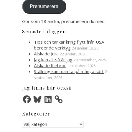
Prenumerera
Gör som 18 andra, prenumerera du med.
Senaste inläggen
Tips och tankar kring flytt från USA
beroende verktyg
24 januari, 2026
Älskade Julia
22 januari, 2026
Jag kan alltså är jag
20 november, 2025
Älskade lillebror
11 oktober, 2025
Ställning kan man ta på många sätt
21
september, 2025
Jag finns här också
Facebook
Bluesky
LinkedIn
Kategorier
Kategorier