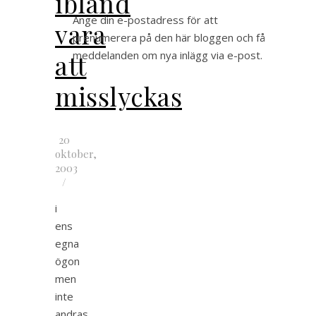
ibland
Ange din e-postadress för att
vara
prenumerera på den här bloggen och få
att
meddelanden om nya inlägg via e-post.
misslyckas
20
oktober,
2003
/
i
ens
egna
ögon
men
inte
andras.