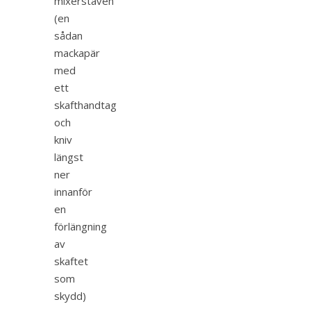
mixerstaven
(en
sådan
mackapär
med
ett
skafthandtag
och
kniv
längst
ner
innanför
en
förlängning
av
skaftet
som
skydd)