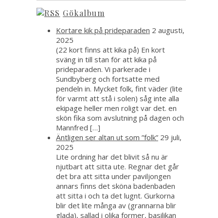
Gökalbum
Kortare kik på prideparaden
2 augusti,
2025
(22 kort finns att kika på) En kort
sväng in till stan för att kika på
prideparaden. Vi parkerade i
Sundbyberg och fortsatte med
pendeln in. Mycket folk, fint väder (lite
för varmt att stå i solen) såg inte alla
ekipage heller men roligt var det. en
skön fika som avslutning på dagen och
Mannfred […]
Äntligen ser altan ut som ”folk”
29 juli,
2025
Lite ordning har det blivit så nu är
njutbart att sitta ute. Regnar det går
det bra att sitta under paviljongen
annars finns det sköna badenbaden
att sitta i och ta det lugnt. Gurkorna
blir det lite många av (grannarna blir
glada), sallad i olika former, basilikan