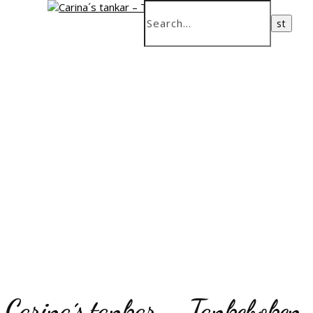
Carina´s tankar – Tankeboken