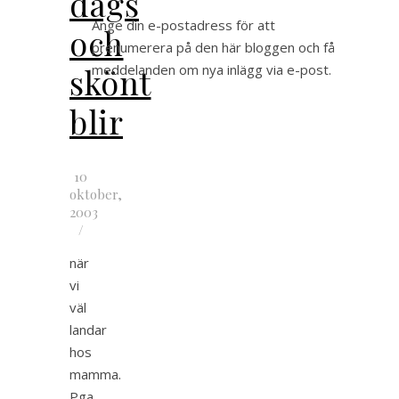
dags
Ange din e-postadress för att
och
prenumerera på den här bloggen och få
skönt
meddelanden om nya inlägg via e-post.
blir
10
oktober,
2003
/
när
vi
väl
landar
hos
mamma.
Pga