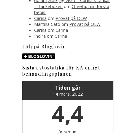
60 år fyllde jag visst – Carina´s tankar
– Tankeboken
om
Cheeta, min första
bebis.
Carina
om
Provat på OLW
Martina Cato
om
Provat på OLW
Carina
om
Carina
Indira
om
Carina
Följ på Bloglovin
Sista cytostatika för KA enligt
behandlingsplanen
Tiden går
14 mars, 2022
4,4
år sedan.