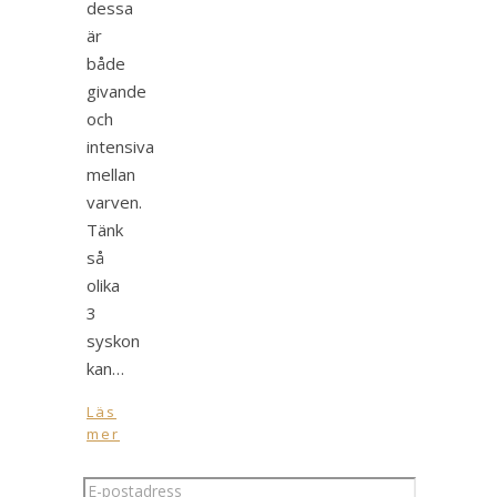
dessa
är
både
givande
och
intensiva
mellan
varven.
Tänk
så
olika
3
syskon
kan…
Läs
mer
E-