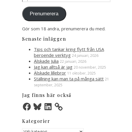
postadress
Prenumerera
Gör som 18 andra, prenumerera du med.
Senaste inläggen
Tips och tankar kring flytt från USA
beroende verktyg
24 januari, 2026
Älskade Julia
22 januari, 2026
Jag kan alltså är jag
20 november, 2025
Älskade lillebror
11 oktober, 2025
Ställning kan man ta på många sätt
21
september, 2025
Jag finns här också
Facebook
Bluesky
LinkedIn
Kategorier
Kategorier