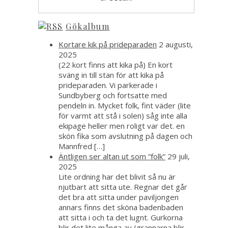
Gökalbum
Kortare kik på prideparaden
2 augusti,
2025
(22 kort finns att kika på) En kort
sväng in till stan för att kika på
prideparaden. Vi parkerade i
Sundbyberg och fortsatte med
pendeln in. Mycket folk, fint väder (lite
för varmt att stå i solen) såg inte alla
ekipage heller men roligt var det. en
skön fika som avslutning på dagen och
Mannfred […]
Äntligen ser altan ut som ”folk”
29 juli,
2025
Lite ordning har det blivit så nu är
njutbart att sitta ute. Regnar det går
det bra att sitta under paviljongen
annars finns det sköna badenbaden
att sitta i och ta det lugnt. Gurkorna
blir det lite många av (grannarna blir