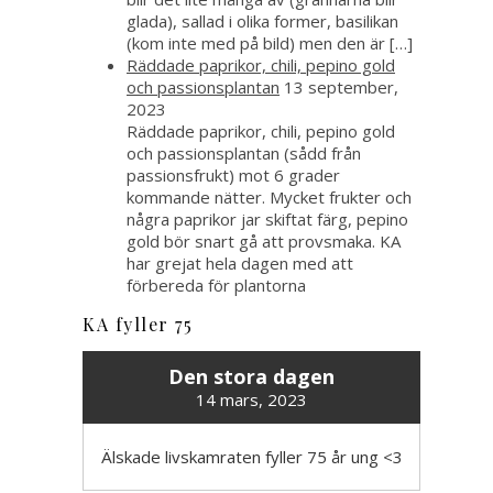
glada), sallad i olika former, basilikan
(kom inte med på bild) men den är […]
Räddade paprikor, chili, pepino gold
och passionsplantan
13 september,
2023
Räddade paprikor, chili, pepino gold
och passionsplantan (sådd från
passionsfrukt) mot 6 grader
kommande nätter. Mycket frukter och
några paprikor jar skiftat färg, pepino
gold bör snart gå att provsmaka. KA
har grejat hela dagen med att
förbereda för plantorna
KA fyller 75
Den stora dagen
14 mars, 2023
Älskade livskamraten fyller 75 år ung <3