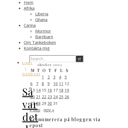
Hem
Afrika
Liberia
Ghana
Carina
Mormor
Barnbarn
Om Tankeboken
Kontakta mig
Livet
oktober 2003
i
M
T
O
T
F
L
S
Gökboet
1
2
3
4
5
6
7
8
9
10
11
12
Så
13
14
15
16
17
18
19
20
21
22
23
24
25
26
var
27
28
29
30
31
« sep
nov »
det
Prenumerera på bloggen via
epost