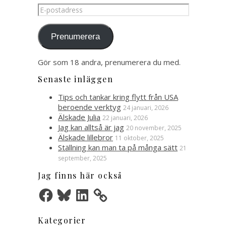
E-
postadress
Prenumerera
Gör som 18 andra, prenumerera du med.
Senaste inläggen
Tips och tankar kring flytt från USA
beroende verktyg
24 januari, 2026
Älskade Julia
22 januari, 2026
Jag kan alltså är jag
20 november, 2025
Älskade lillebror
11 oktober, 2025
Ställning kan man ta på många sätt
21
september, 2025
Jag finns här också
Facebook
Bluesky
LinkedIn
Kategorier