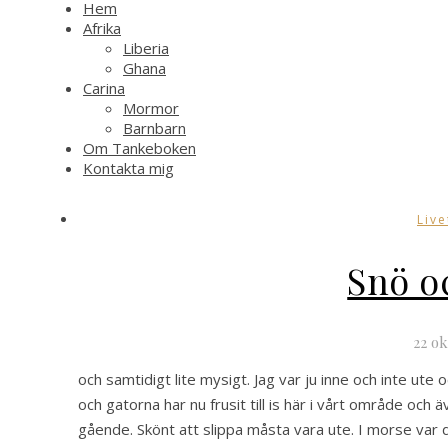
Hem
Afrika
Liberia
Ghana
Carina
Mormor
Barnbarn
Om Tankeboken
Kontakta mig
Live
Snö o
22 o
och samtidigt lite mysigt. Jag var ju inne och inte ute
och gatorna har nu frusit till is här i vårt område och 
gående. Skönt att slippa måsta vara ute. I morse var d