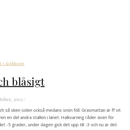
t i Gökboet
ch blåsigt
ktober, 2003
/
 och så sken solen också medans snön föll. Gräsmattan är ff vit
även en del andra ställen i länet. Halkvarning råder även för
et -5 grader, under dagen gick det upp till -3 och nu är det