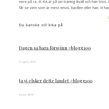
nere på ca -6. KA är på sin träning ikväll och han triv
får se vem som är mest envis, bacillen eller han. Vi h
Du kanske vill kika på
Dagen sa bara försvinn #blogg100
11 april, 2016
Ja vi elsker dette landet #blogg100
6 juni, 2014