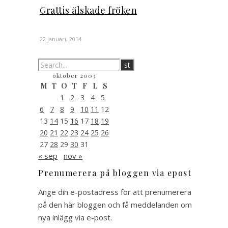
Grattis älskade fröken
22 januari, 2014
oktober 2003
M
T
O
T
F
L
S
1
2
3
4
5
6
7
8
9
10
11
12
13
14
15
16
17
18
19
20
21
22
23
24
25
26
27
28
29
30
31
« sep
nov »
Prenumerera på bloggen via epost
Ange din e-postadress för att prenumerera
på den här bloggen och få meddelanden om
nya inlägg via e-post.