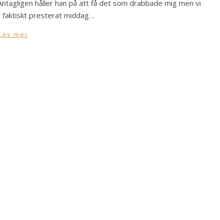
s. Antagligen håller han på att få det som drabbade mig men vi
ar faktiskt presterat middag…
Läs mer