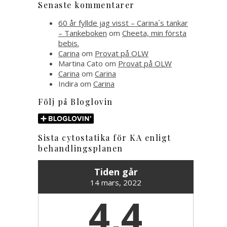
Senaste kommentarer
60 år fyllde jag visst – Carina´s tankar
– Tankeboken
om
Cheeta, min första
bebis.
Carina
om
Provat på OLW
Martina Cato
om
Provat på OLW
Carina
om
Carina
Indira
om
Carina
Följ på Bloglovin
Sista cytostatika för KA enligt
behandlingsplanen
Tiden går
14 mars, 2022
4,4