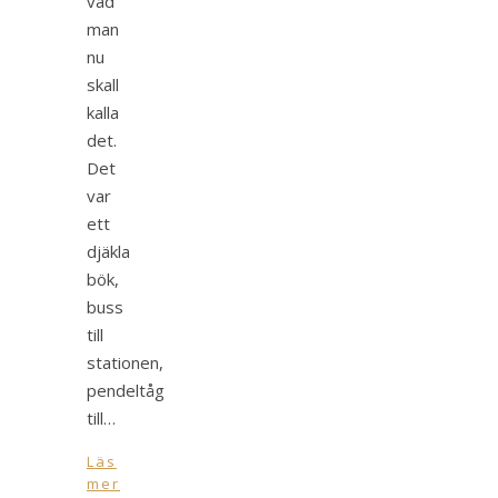
vad
man
nu
skall
kalla
det.
Det
var
ett
djäkla
bök,
buss
till
stationen,
pendeltåg
till…
Läs
mer