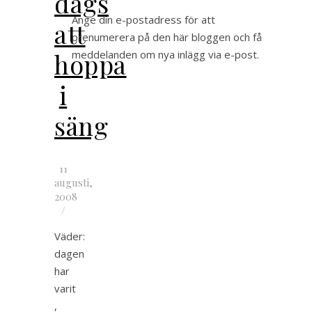
dags
Ange din e-postadress för att
att
prenumerera på den här bloggen och få
hoppa
meddelanden om nya inlägg via e-post.
i
säng
11
augusti,
2008
/
Väder:
dagen
har
varit
,