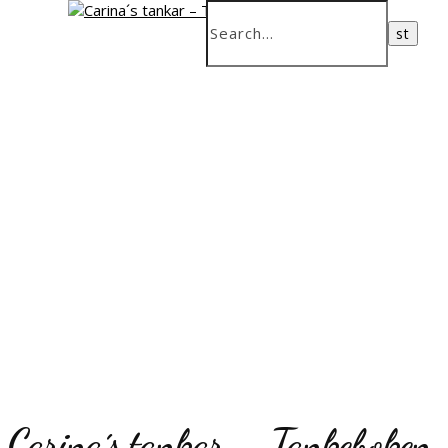
Carina´s tankar – Tankeboken