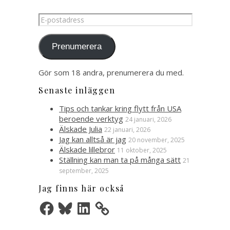
E-
postadress
Prenumerera
Gör som 18 andra, prenumerera du med.
Senaste inläggen
Tips och tankar kring flytt från USA
beroende verktyg
24 januari, 2026
Älskade Julia
22 januari, 2026
Jag kan alltså är jag
20 november, 2025
Älskade lillebror
11 oktober, 2025
Ställning kan man ta på många sätt
21
september, 2025
Jag finns här också
Facebook
Bluesky
LinkedIn