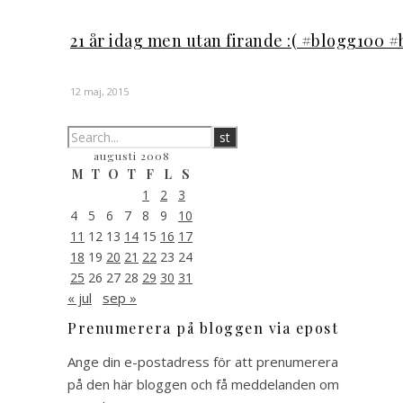
21 år idag men utan firande :( #blogg100 
12 maj, 2015
augusti 2008
M
T
O
T
F
L
S
1
2
3
4
5
6
7
8
9
10
11
12
13
14
15
16
17
18
19
20
21
22
23
24
25
26
27
28
29
30
31
« jul
sep »
Prenumerera på bloggen via epost
Ange din e-postadress för att prenumerera
på den här bloggen och få meddelanden om