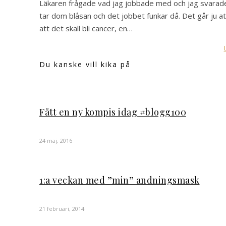
Läkaren frågade vad jag jobbade med och jag svarade
tar dom blåsan och det jobbet funkar då. Det går ju att
att det skall bli cancer, en…
Du kanske vill kika på
Fått en ny kompis idag #blogg100
24 maj, 2016
1:a veckan med ”min” andningsmask
21 februari, 2014