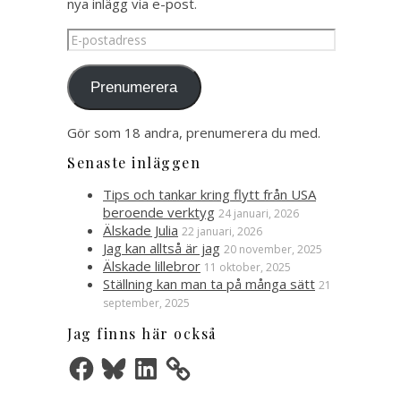
nya inlägg via e-post.
E-
postadress
Prenumerera
Gör som 18 andra, prenumerera du med.
Senaste inläggen
Tips och tankar kring flytt från USA
beroende verktyg
24 januari, 2026
Älskade Julia
22 januari, 2026
Jag kan alltså är jag
20 november, 2025
Älskade lillebror
11 oktober, 2025
Ställning kan man ta på många sätt
21
september, 2025
Jag finns här också
Facebook
Bluesky
LinkedIn