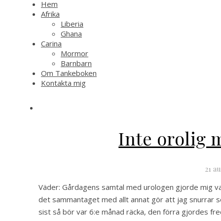
Hem
Afrika
Liberia
Ghana
Carina
Mormor
Barnbarn
Om Tankeboken
Kontakta mig
Inte orolig
21 a
Väder: Gårdagens samtal med urologen gjorde mig vark
det sammantaget med allt annat gör att jag snurrar s
sist så bör var 6:e månad räcka, den förra gjordes fre