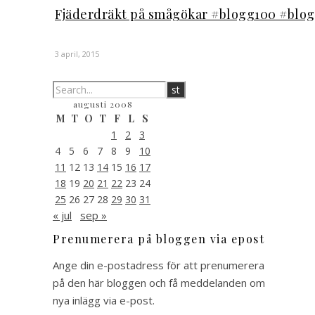
Fjäderdräkt på smågökar #blogg100 #blo
3 april, 2015
augusti 2008
M
T
O
T
F
L
S
1
2
3
4
5
6
7
8
9
10
11
12
13
14
15
16
17
18
19
20
21
22
23
24
25
26
27
28
29
30
31
« jul
sep »
Prenumerera på bloggen via epost
Ange din e-postadress för att prenumerera
på den här bloggen och få meddelanden om
nya inlägg via e-post.