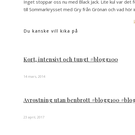
Inget stoppar oss nu med Black Jack. Lite kul var det f
till Sommarkrysset med Gry från Grönan och vad hör in
Du kanske vill kika på
Kort, intensivt och tungt #blogg100
14 mars, 2014
Avrostning utan benbrott #blogg100 #bl
23 april, 2017