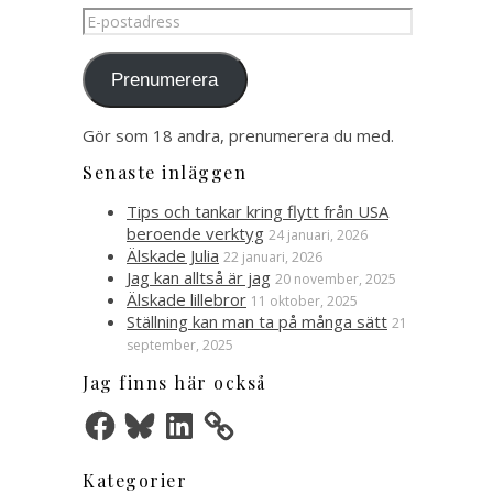
E-
postadress
Prenumerera
Gör som 18 andra, prenumerera du med.
Senaste inläggen
Tips och tankar kring flytt från USA
beroende verktyg
24 januari, 2026
Älskade Julia
22 januari, 2026
Jag kan alltså är jag
20 november, 2025
Älskade lillebror
11 oktober, 2025
Ställning kan man ta på många sätt
21
september, 2025
Jag finns här också
Facebook
Bluesky
LinkedIn
Kategorier