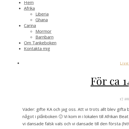
Hem
Afrika
Liberia
Ghana
Carina
Mormor
Barnbarn
Om Tankeboken
Kontakta mig
Live
För ca 1
17 a
Väder: gifte KA och jag oss. Att vi trots allt blev gifta
något i plånboken 🙁 Vi kom in i lokalen till Afrikan Be
vi dansade falsk vals och vi dansade till den första (hit