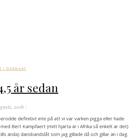
t i Gökboet
4,5 år sedan
ugusti, 2008
/
 berodde definitivt inte på att vi var varken pigga eller hade
at med Bert Kampfaert (mitt hjärta är i Afrika så enkelt är det)
tills ända) dansbandslåt som jag gillade då och gillar än i dag.