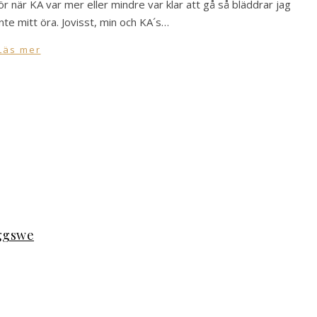
ör när KA var mer eller mindre var klar att gå så bläddrar jag
te mitt öra. Jovisst, min och KA´s…
Läs mer
oggswe