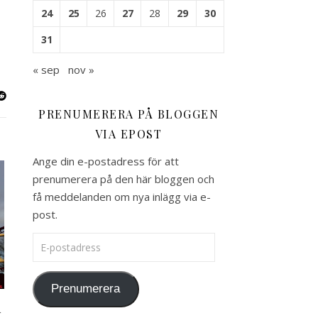
24
25
26
27
28
29
30
31
« sep
nov »
PRENUMERERA PÅ BLOGGEN
VIA EPOST
Ange din e-postadress för att
prenumerera på den här bloggen och
få meddelanden om nya inlägg via e-
post.
E-postadress
Prenumerera
d