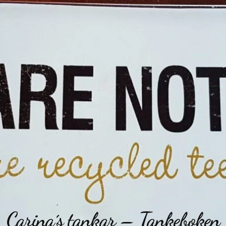
Carina´s tankar – Tankeboken