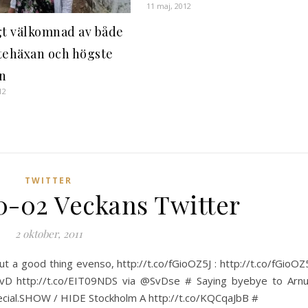
11 maj, 2012
gt välkomnad av både
tehäxan och högste
n
12
TWITTER
10-02 Veckans Twitter
2 oktober, 2011
ut a good thing evenso, http://t.co/fGioOZ5J : http://t.co/fGioOZ
SvD http://t.co/EIT09NDS via @SvDse # Saying byebye to Arnu
pecial.SHOW / HIDE Stockholm A http://t.co/KQCqaJbB #