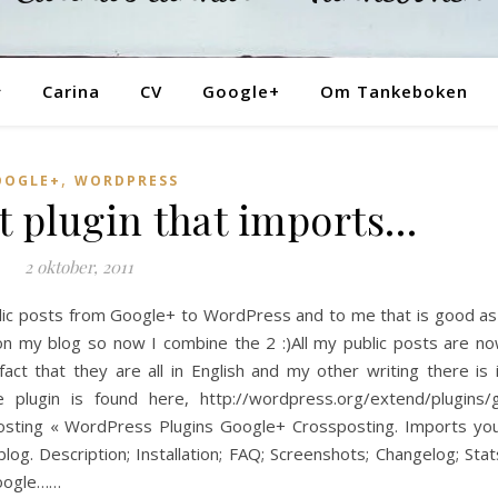
Tankeboken
Carina
CV
Google+
Om Tankeboken
,
OOGLE+
WORDPRESS
at plugin that imports…
2 oktober, 2011
ublic posts from Google+ to WordPress and to me that is good as
n my blog so now I combine the 2 :)All my public posts are n
ct that they are all in English and my other writing there is 
plugin is found here, http://wordpress.org/extend/plugins/
sting « WordPress Plugins Google+ Crossposting. Imports yo
log. Description; Installation; FAQ; Screenshots; Changelog; Stat
 Google……