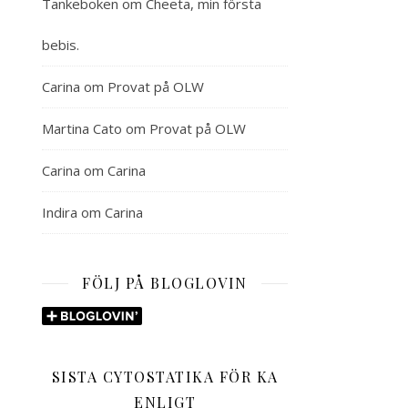
Tankeboken
om
Cheeta, min första
bebis.
Carina
om
Provat på OLW
Martina Cato
om
Provat på OLW
Carina
om
Carina
Indira
om
Carina
FÖLJ PÅ BLOGLOVIN
SISTA CYTOSTATIKA FÖR KA
ENLIGT