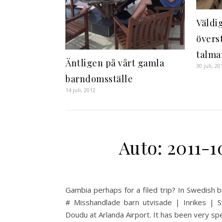
Väldi
övers
talma
Äntligen på vårt gamla
30 juli, 20
barndomsställe
14 juli, 2012
Auto: 2011-
Gambia perhaps for a filed trip? In Swedish b
# Misshandlade barn utvisade | Inrikes | 
Doudu at Arlanda Airport. It has been very s