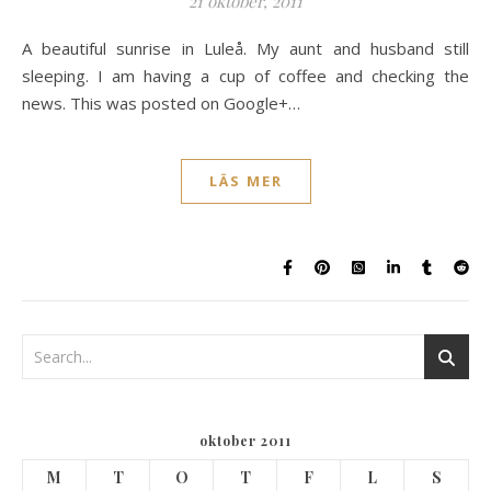
21 oktober, 2011
A beautiful sunrise in Luleå. My aunt and husband still
sleeping. I am having a cup of coffee and checking the
news. This was posted on Google+…
LÄS MER
oktober 2011
M
T
O
T
F
L
S