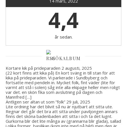
14 mars, 2022
4,4
år sedan.
GÖKALBUM
Kortare kik på prideparaden
2 augusti, 2025
(22 kort finns att kika på) En kort sväng in till stan för att
kika på prideparaden. Vi parkerade i Sundbyberg och
fortsatte med pendeln in. Mycket folk, fint väder (lite för
varmt att stå i solen) såg inte alla ekipage heller men roligt
var det. en skön fika som avslutning på dagen och
Mannfred […]
Äntligen ser altan ut som ”folk”
29 juli, 2025
Lite ordning har det blivit så nu är njutbart att sitta ute.
Regnar det går det bra att sitta under paviljongen annars
finns det sköna badenbaden att sitta i och ta det lugnt.
Gurkorna blir det lite många av (grannarna blir glada), sallad
i olika former, basilikan (kom inte med på bild) men den är