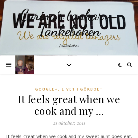
Carina´s tankar –
Tankeboken
Tankeboken
,
GOOGLE+
LIVET I GÖKBOET
It feels great when we
cook and my …
21 oktober, 2011
It feels great when we cook and my sweet aunt does eat.