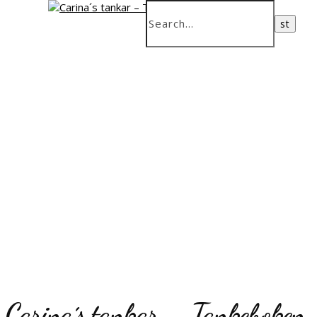
Carina´s tankar – Tankeboken