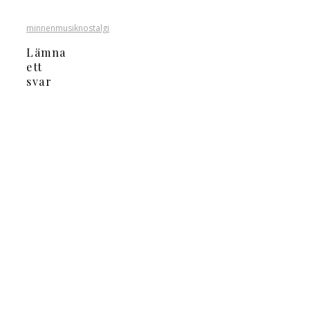
minnen
musik
nostalgi
Lämna
ett
svar