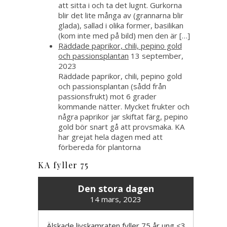
att sitta i och ta det lugnt. Gurkorna
blir det lite många av (grannarna blir
glada), sallad i olika former, basilikan
(kom inte med på bild) men den är […]
Räddade paprikor, chili, pepino gold
och passionsplantan
13 september,
2023
Räddade paprikor, chili, pepino gold
och passionsplantan (sådd från
passionsfrukt) mot 6 grader
kommande nätter. Mycket frukter och
några paprikor jar skiftat färg, pepino
gold bör snart gå att provsmaka. KA
har grejat hela dagen med att
förbereda för plantorna
KA fyller 75
Den stora dagen
14 mars, 2023
Älskade livskamraten fyller 75 år ung <3