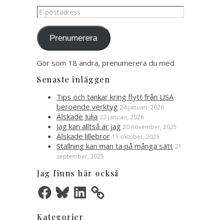
E-
postadress
Prenumerera
Gör som 18 andra, prenumerera du med.
Senaste inläggen
Tips och tankar kring flytt från USA
beroende verktyg
24 januari, 2026
Älskade Julia
22 januari, 2026
Jag kan alltså är jag
20 november, 2025
Älskade lillebror
11 oktober, 2025
Ställning kan man ta på många sätt
21
september, 2025
Jag finns här också
Facebook
Bluesky
LinkedIn
Kategorier