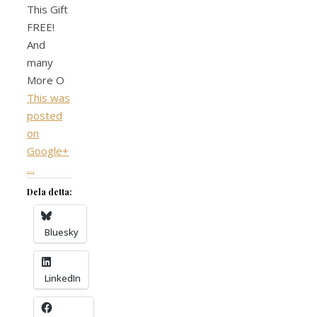
This Gift
FREE!
And
many
More O
This was
posted
on
Google+
…
Dela detta:
Bluesky
LinkedIn