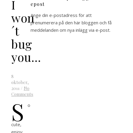
I
epost
won
Ange din e-postadress för att
prenumerera på den här bloggen och få
´t
meddelanden om nya inlägg via e-post.
bug
you…
8
oktober,
2011
/
No
Comments
S
o
cute,
enjoy