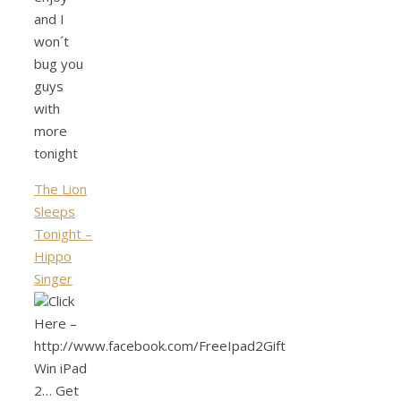
and I
won´t
bug you
guys
with
more
tonight
The Lion
Sleeps
Tonight –
Hippo
Singer
Click
Here –
http://www.facebook.com/FreeIpad2Gift
Win iPad
2… Get