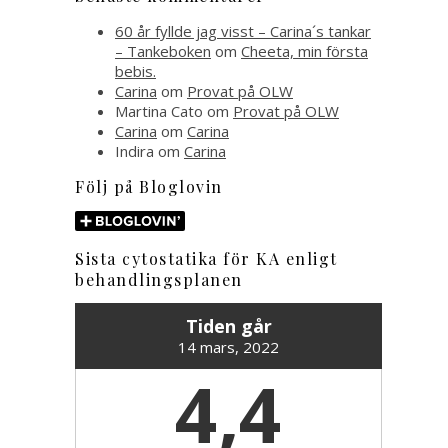
60 år fyllde jag visst – Carina´s tankar
– Tankeboken
om
Cheeta, min första
bebis.
Carina
om
Provat på OLW
Martina Cato
om
Provat på OLW
Carina
om
Carina
Indira
om
Carina
Följ på Bloglovin
Sista cytostatika för KA enligt
behandlingsplanen
Tiden går
14 mars, 2022
4,4