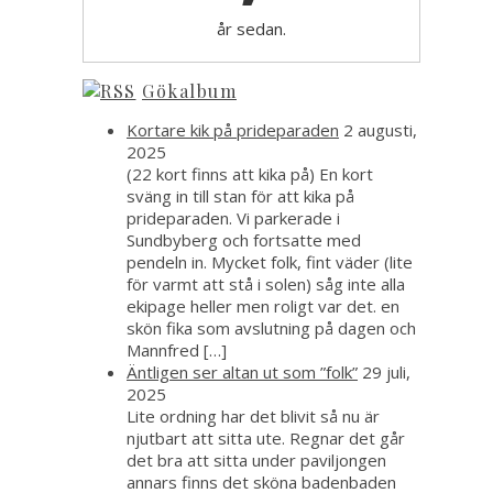
år sedan.
Gökalbum
Kortare kik på prideparaden
2 augusti,
2025
(22 kort finns att kika på) En kort
sväng in till stan för att kika på
prideparaden. Vi parkerade i
Sundbyberg och fortsatte med
pendeln in. Mycket folk, fint väder (lite
för varmt att stå i solen) såg inte alla
ekipage heller men roligt var det. en
skön fika som avslutning på dagen och
Mannfred […]
Äntligen ser altan ut som ”folk”
29 juli,
2025
Lite ordning har det blivit så nu är
njutbart att sitta ute. Regnar det går
det bra att sitta under paviljongen
annars finns det sköna badenbaden