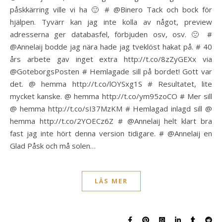
påskkärring ville vi ha 🙂 # @Binero Tack och bock för
hjälpen. Tyvärr kan jag inte kolla av något, preview
adresserna ger databasfel, förbjuden osv, osv. 🙁 #
@Annelaij bodde jag nära hade jag tveklöst hakat på. # 40
års arbete gav inget extra http://t.co/8zZyGEXx via
@GoteborgsPosten # Hemlagade sill på bordet! Gott var
det. @ hemma http://t.co/lOYSxg1S # Resultatet, lite
mycket kanske. @ hemma http://t.co/ym95zoCO # Mer sill
@ hemma http://t.co/sI37MzKM # Hemlagad inlagd sill @
hemma http://t.co/2YOECz6Z # @Annelaij helt klart bra
fast jag inte hört denna version tidigare. # @Annelaij en
Glad Påsk och må solen…
LÄS MER