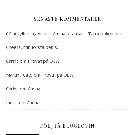
SENASTE KOMMENTARER
60 år fyllde jag visst – Carina´s tankar – Tankeboken
om
Cheeta, min första bebis.
Carina
om
Provat på OLW
Martina Cato
om
Provat på OLW
Carina
om
Carina
Indira
om
Carina
FÖLJ PÅ BLOGLOVIN