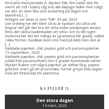
fortsatte med pendeln in. Mycket folk, fint väder (lite för
varmt att stå i solen) såg inte alla ekipage heller men roligt
var det. en skön fika som avslutning på dagen och
Mannfred […]
Äntligen ser altan ut som ”folk”
29 juli, 2025
Lite ordning har det blivit så nu är njutbart att sitta ute.
Regnar det går det bra att sitta under paviljongen annars
finns det sköna badenbaden att sitta i och ta det lugnt.
Gurkorna blir det lite många av (grannarna blir glada), sallad
i olika former, basilikan (kom inte med på bild) men den är
[…]
Räddade paprikor, chili, pepino gold och passionsplantan
13 september, 2023
Räddade paprikor, chili, pepino gold och passionsplantan
(sådd från passionsfrukt) mot 6 grader kommande nätter.
Mycket frukter och några paprikor jar skiftat färg, pepino
gold bör snart gå att provsmaka. KA har grejat hela dagen
med att förbereda för plantorna
KA FYLLER 75
Den stora dagen
14 mars, 2023