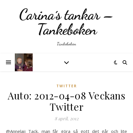
Carina´s tankar –
Tankeboken
Tankeboken
TWITTER
Auto: 2012-04-08 Veckans
Twitter
8 april, 2012
@Annelaij Tack, man får göra så gott det går och lite